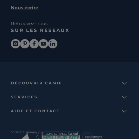
Nous écrire
Retrouvez-nous
SUR LES RÉSEAUX
DÉCOUVRIR CAMIF
La marque
SERVICES
Notre mission
Services et avantages
Nos collections
AIDE ET CONTACT
Comparateur
Le catalogue
Nous contacter
Cagnotte fidélité
Le blog
Suivre votre commande
Carte cadeau Camif
Société du groupe
Boutique
Aide et foire aux questions