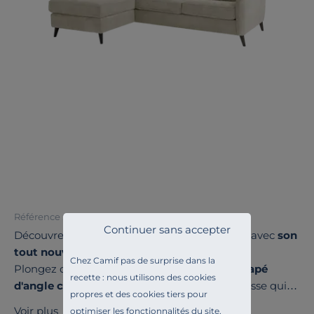
Référence : 100393172162
Continuer sans accepter
Découvrez le canapé d'angle Prince : élégant avec
son
tout nouveau revêtement.
Chez Camif pas de surprise dans la
Plongez dans l'univers du confort avec le
canapé
recette : nous utilisons des cookies
d'angle convertible Prince
, une pièce maîtresse qui
propres et des cookies tiers pour
allie élégance et praticité. Ce canapé,
fabriqué en
Voir plus
optimiser les fonctionnalités du site,