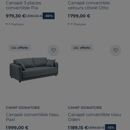
Canapé 3 places
Canapé convertible
convertible Pia
velours côtelé Otto
979,30 €
1 799,00 €
Ancien prix
1 399,00 €
-30%
Français
Français
Liv. offerte
Liv. offerte
CAMIF SIGNATURE
CAMIF SIGNATURE
Canapé convertible tissu
Canapé convertible tissu
Paxi
Oden
1 999,00 €
1 189,15 €
Ancien prix
1 399,00 €
-15%