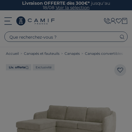
Livraison OFFERTE dès 300€*
jusqu’au
18/08
Voir la sélection
Que recherchez-vous ?
Accueil
>
Canapés et fauteuils
>
Canapés
>
Canapés convertibles
Liv. offerte
Exclusivité