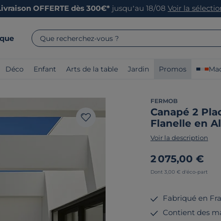
Livraison OFFERTE dès 300€*
jusqu’au 18/08
Voir la sélecti
rque
Que recherchez-vous ?
Déco
Enfant
Arts de la table
Jardin
Promos
Mad
FERMOB
Canapé 2 Plac
Flanelle en 
Voir la description
2 075,00 €
Dont 3,00 € d'éco-part
Fabriqué en Fr
Contient des ma