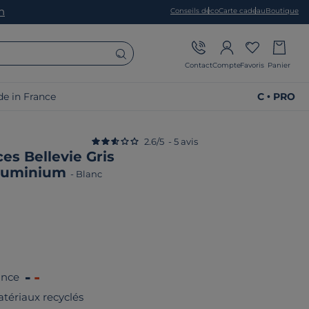
on
Conseils déco
Carte cadeau
Boutique
Contact
Compte
Favoris
Panier
e in France
C • PRO
2.6
/
5
-
5
avis
es Bellevie Gris
Aluminium
-
Blanc
ance
tériaux recyclés