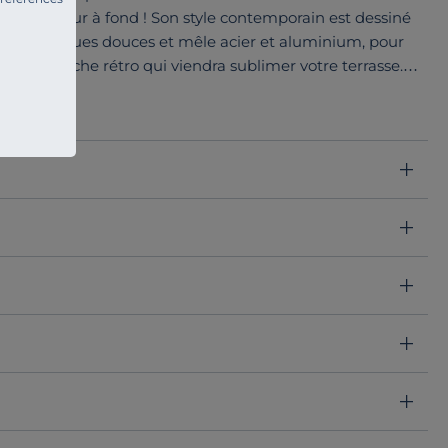
on extérieur à fond ! Son style contemporain est dessiné
es géométriques douces et mêle acier et aluminium, pour
ra une touche rétro qui viendra sublimer votre terrasse.
 de salon bas, ainsi que d’espace repas : une collection
 guise.
lle assise avec une structure et un piètement en
adaptés à une utilisation en extérieur, pour un produit
onnes.
llevie et se décline dans une large palette de coloris
de jardin