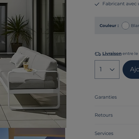
Fabricant avec
Couleur :
Bla
Livraison
entre le
1
Aj
Garanties
Retours
Services