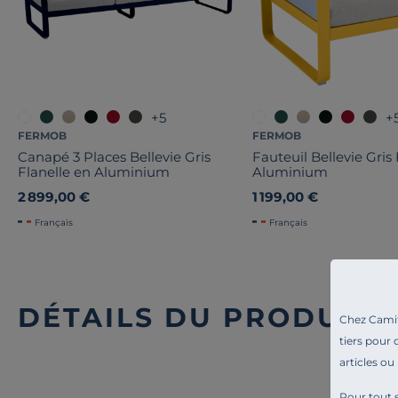
+5
+
FERMOB
FERMOB
Canapé 3 Places Bellevie Gris
Fauteuil Bellevie Gris
Flanelle en Aluminium
Aluminium
2 899,00 €
1 199,00 €
Français
Français
DÉTAILS DU PRODUIT
Chez Camif 
tiers pour 
articles ou
Pour tout s