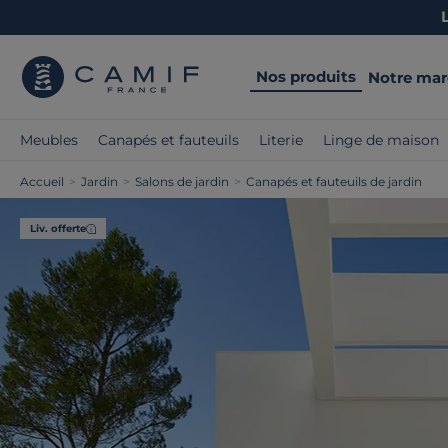
Nos produits
Notre ma
Meubles
Canapés et fauteuils
Literie
Linge de maison
Accueil
>
Jardin
>
Salons de jardin
>
Canapés et fauteuils de jardin
Liv. offerte