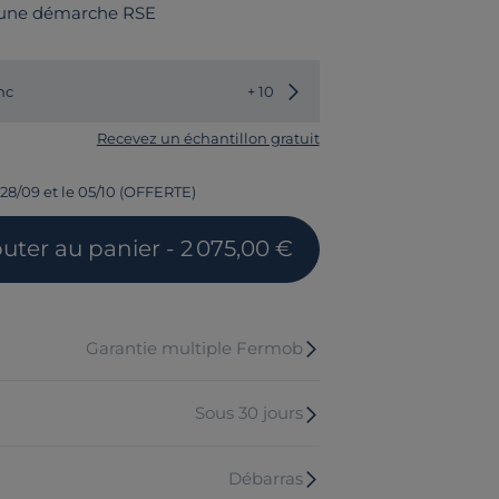
 une démarche RSE
Choisir une autre couleur
nc
+ 10
Recevez un échantillon gratuit
 28/09 et le 05/10 (OFFERTE)
outer
au panier
- 2 075,00 €
Garantie multiple Fermob
Sous 30 jours
Débarras