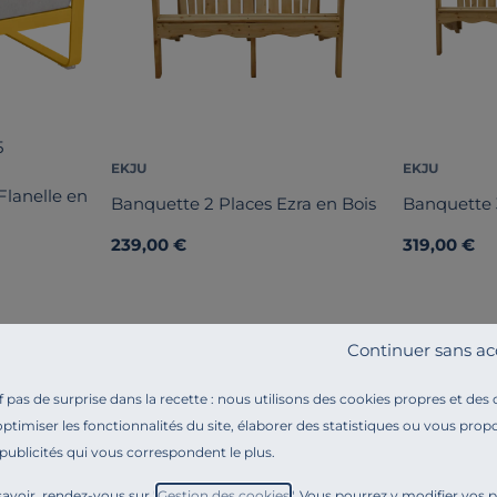
5
EKJU
EKJU
 Flanelle en
Banquette 2 Places Ezra en Bois
Banquette 3
239,00 €
319,00 €
Continuer sans ac
pas de surprise dans la recette : nous utilisons des cookies propres et des
optimiser les fonctionnalités du site, élaborer des statistiques ou vous propo
 publicités qui vous correspondent le plus.
Référence : 100255775409
Profitez d’un moment de détente dans votre jardin gr
avoir, rendez-vous sur "
Gestion des cookies
". Vous pourrez y modifier vos 