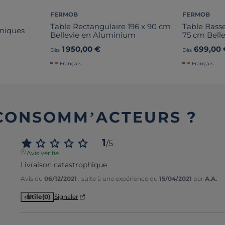
FERMOB
FERMOB
Table Rectangulaire 196 x 90 cm
Table Basse
oniques
Bellevie en Aluminium
75 cm Bell
1 950,00 €
699,00 
Dès
Dès
Français
Français
 CONSOMM’ACTEURS ?
1
/
5
Avis vérifié
Livraison catastrophique
Avis du
06/12/2021
, suite à une expérience du
15/04/2021
par
A.A.
Utile
(0)
Signaler