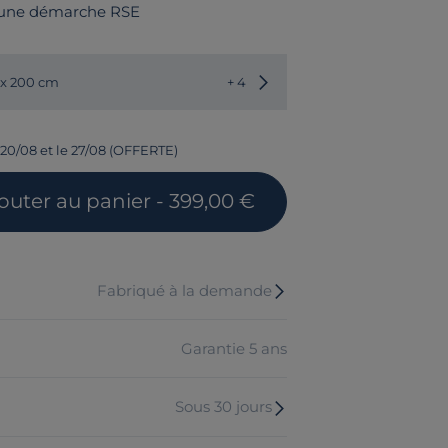
 une démarche RSE
Choisir une autre dimension
 x 200 cm
+ 4
 20/08 et le 27/08 (OFFERTE)
jouter
au panier
- 399,00 €
Fabriqué à la demande
Garantie 5 ans
Sous 30 jours