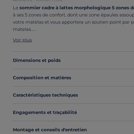
Le
sommier cadre à lattes morphologique 5 zones d
à ses 5 zones de confort, dont une zone épaules assoupli
votre matelas et vous apportera un soutien point par po
matelas.
Il peut être utilisé indifféremment dans un cadre de li
Voir plus
Découvrez toute notre sélection :
Sommiers à lattes
Dimensions et poids
Composition et matières
Caractéristiques techniques
Engagements et traçabilité
Montage et conseils d'entretien