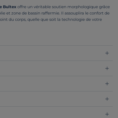
e Bultex
offre un véritable soutien morphologique grâce
e et zone de bassin raffermie. Il assouplira le confort de
int du corps, quelle que soit la technologie de votre
t ou directement sur pieds.