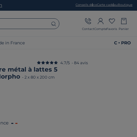
on
Conseils déco
Carte cadeau
Boutique
Contact
Compte
Favoris
Panier
e in France
C • PRO
4.7
/
5
-
84
avis
e métal à lattes 5
Morpho
-
2 x 80 x 200 cm
ance