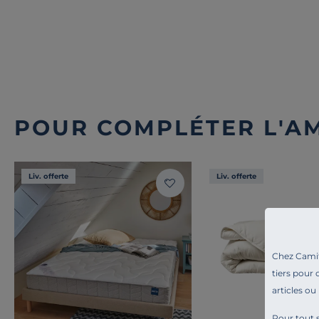
POUR COMPLÉTER L'A
Liv. offerte
Liv. offerte
Chez Camif 
tiers pour 
articles ou
Pour tout s