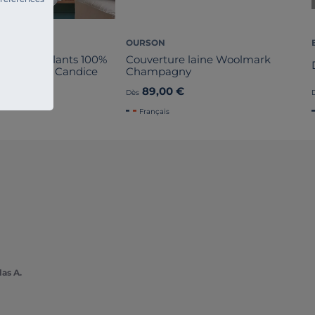
MIF
OURSON
eillers gonflants 100%
Couverture laine Woolmark
de Canard Candice
Champagny
89,00 €
Dès
Français
las A.