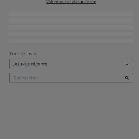
Voir tous les avis sur ce site
5
étoiles
66
4
étoiles
12
3
étoiles
5
2
étoiles
1
1
étoile
0
Trier les avis