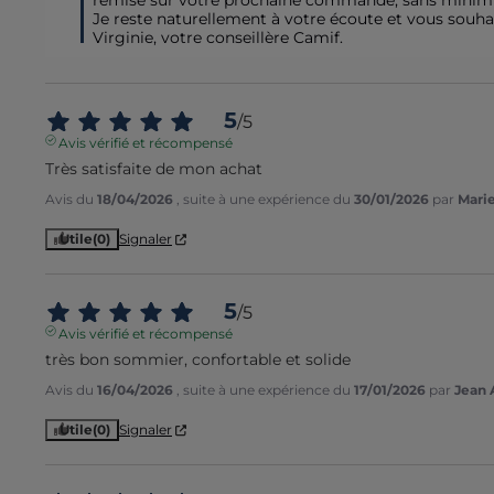
remise sur votre prochaine commande, sans minimu
Je reste naturellement à votre écoute et vous souhai
Virginie, votre conseillère Camif.
5
/
5
Avis vérifié et récompensé
Très satisfaite de mon achat
Avis du
18/04/2026
, suite à une expérience du
30/01/2026
par
Marie
Utile
(0)
Signaler
5
/
5
Avis vérifié et récompensé
très bon sommier, confortable et solide
Avis du
16/04/2026
, suite à une expérience du
17/01/2026
par
Jean 
Utile
(0)
Signaler