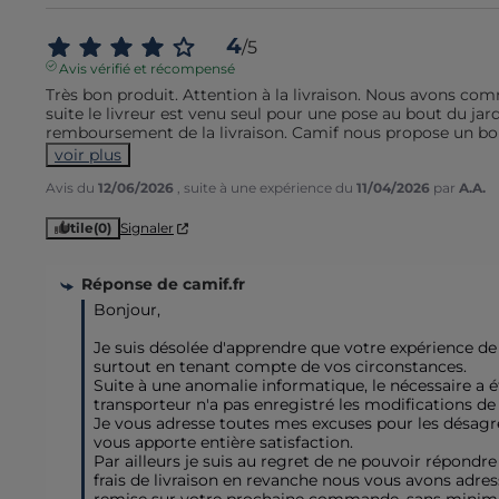
4
/
5
Avis vérifié et récompensé
Très bon produit. Attention à la livraison. Nous avons com
suite le livreur est venu seul pour une pose au bout du jardi
remboursement de la livraison. Camif nous propose un bon
voir plus
Avis du
12/06/2026
, suite à une expérience du
11/04/2026
par
A.A.
Utile
(0)
Signaler
Réponse de
camif.fr
Bonjour,

Je suis désolée d'apprendre que votre expérience de l
surtout en tenant compte de vos circonstances. 

Suite à une anomalie informatique, le nécessaire a ét
transporteur n'a pas enregistré les modifications de vo
Je vous adresse toutes mes excuses pour les désagr
vous apporte entière satisfaction.

Par ailleurs je suis au regret de ne pouvoir répond
frais de livraison en revanche nous vous avons adres