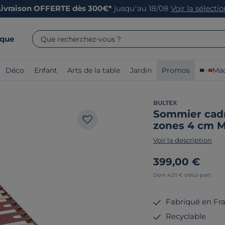
Livraison OFFERTE dès 300€*
jusqu’au 18/08
Voir la sélecti
rque
Que recherchez-vous ?
Déco
Enfant
Arts de la table
Jardin
Promos
Mad
BULTEX
Sommier cadr
zones 4 cm 
Voir la description
399,00 €
Dont 4,01 € d'éco-part
Fabriqué en Fr
Recyclable