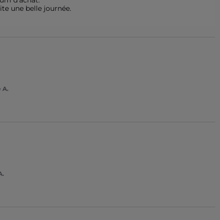
m d'achat.

te une belle journée.

 A.
A.