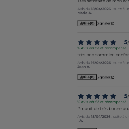
Très satisfaite de mon ac
Avis du
18/04/2026
, suite à 
Marie A.
Utile
(0)
Signaler
5
/
Avis vérifié et récompensé
très bon sommier, confort
Avis du
16/04/2026
, suite à 
Jean A.
Utile
(0)
Signaler
5
/
Avis vérifié et récompensé
Produit de très bonne qua
Avis du
15/04/2026
, suite à 
I.A.