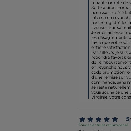
tenant compte de vo
Suite à une anomali
nécessaire a été fai
interne en revanche 
pas enregistré les m
livraison sur sa feuil
Je vous adresse to
les désagréments oc
ravie que votre so
entière satisfaction.
Par ailleurs je suis
répondre favorablem
de remboursement de
en revanche nous v
code promotionnel a
d'une remise sur vo
commande, sans mi
Je reste naturellem
vous souhaite une be
Virginie, votre cons
5
/
Avis vérifié et récompensé