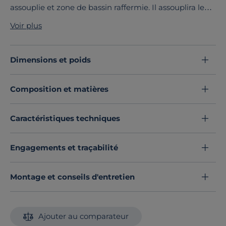
assouplie et zone de bassin raffermie. Il assouplira le
confort de votre matelas et vous apportera un soutien
Voir plus
point par point du corps, quelle que soit la technologie
de votre matelas.
Il peut être utilisé indifféremment dans un cadre de lit
Dimensions et poids
ou directement sur pieds.
Découvrez toute notre sélection :
Sommiers à lattes
Composition et matières
Caractéristiques techniques
Engagements et traçabilité
Montage et conseils d'entretien
Ajouter au comparateur