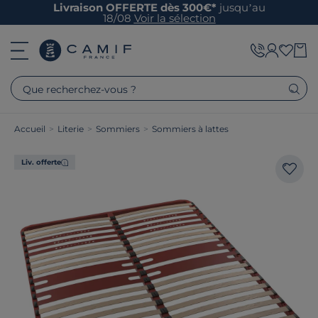
Livraison OFFERTE dès 300€*
jusqu’au
18/08
Voir la sélection
Que recherchez-vous ?
Accueil
>
Literie
>
Sommiers
>
Sommiers à lattes
Liv. offerte