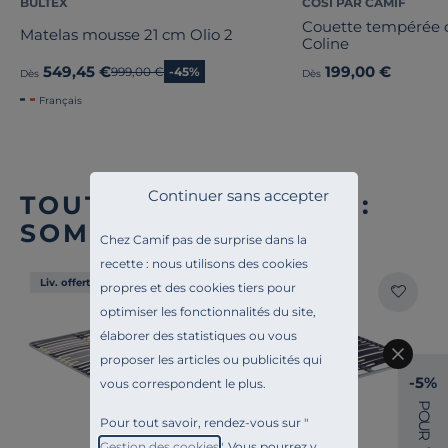
BULTEX
COSI PAR CAMIF
Couette tempérée c
Matelas mousse 21 cm Olio 2
Coline
549,45 €
199,00 €
Ancien prix
999,00 €
-45%
Dès
Dès
Français
Continuer sans accepter
TOUTE NOTRE OFFRE :
SOMMIERS À LATTES
Chez Camif pas de surprise dans la
recette : nous utilisons des cookies
Liv. offerte
Liv. offerte
propres et des cookies tiers pour
optimiser les fonctionnalités du site,
élaborer des statistiques ou vous
proposer les articles ou publicités qui
-5%
vous correspondent le plus.
P
O
Pour tout savoir, rendez-vous sur "
U
R
Gestion des cookies
". Vous pourrez y