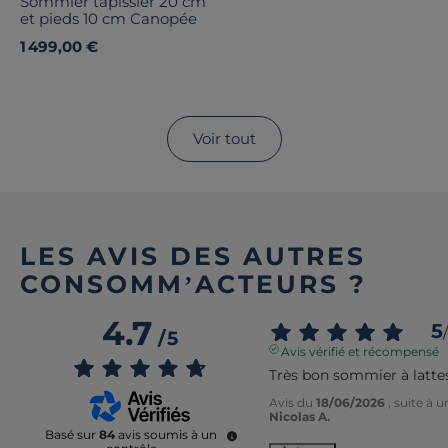
Sommier tapissier 20 cm
et pieds 10 cm Canopée
1 499,00 €
Voir tout
LES AVIS DES AUTRES
CONSOMM’ACTEURS ?
4.7
5
/
/
5
Avis vérifié et récompensé
Très bon sommier à lattes
Avis du
18/06/2026
, suite à 
Nicolas A.
Basé sur
84
avis soumis à un