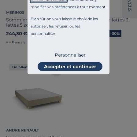
V
O
modifier vos préférences à tout moment.
U
S
MERINOS
MERINOS
Bien sûr on vous laisse le choix de les
Sommier cadre métal à
Sommier cadre à lattes 3
lattes 5 zones 4 cm
zones, 4 cm
autoriser, les refuser, ou les
244,30 €
244,30 €
personnaliser.
Ancien prix
349,00 €
-30%
Ancien prix
349,00 €
-30%
Français
Français
Personnaliser
Accepter et continuer
Liv. offerte
ANDRE RENAULT