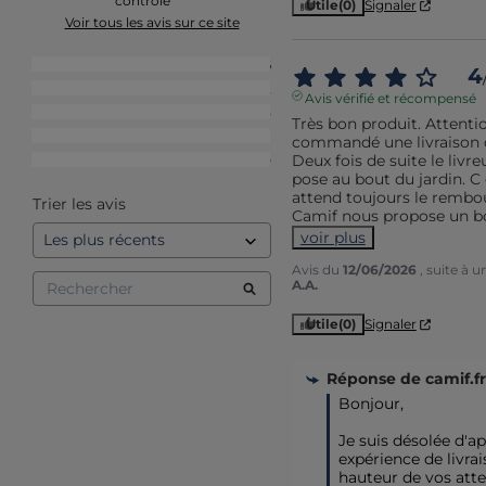
contrôle
Utile
(0)
Signaler
Voir tous les avis sur ce site
5
étoiles
66
4
4
étoiles
12
Avis vérifié et récompensé
3
étoiles
5
Très bon produit. Attentio
2
étoiles
1
commandé une livraison da
Deux fois de suite le livre
1
étoile
0
pose au bout du jardin. C 
attend toujours le rembou
Trier les avis
Camif nous propose un bo
voir plus
Avis du
12/06/2026
, suite à 
A.A.
Utile
(0)
Signaler
Réponse de
camif.fr
Bonjour,

Je suis désolée d'a
expérience de livrais
hauteur de vos atte