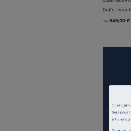
CAMIF SIGNAT
Buffet haut 
849,00 €
Dès
Chez Camif 
tiers pour 
articles ou
Pour tout s