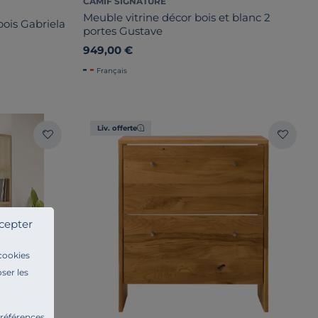
CAMIF SIGNATURE
Meuble vitrine décor bois et blanc 2
bois Gabriela
portes Gustave
949,00 €
Français
Liv. offerte
cepter
 cookies
ser les
préférences