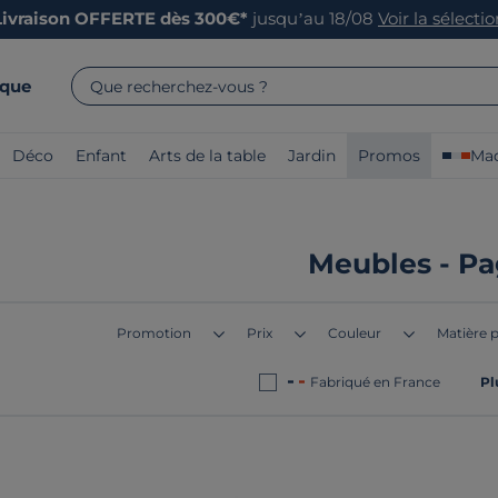
Livraison OFFERTE dès 300€*
jusqu’au 18/08
Voir la sélecti
rque
Que recherchez-vous ?
Déco
Enfant
Arts de la table
Jardin
Promos
Mad
Meubles - Pa
Promotion
Prix
Couleur
Matière p
Fabriqué en France
Pl