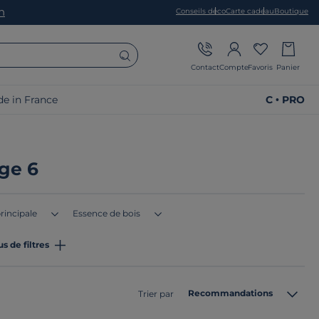
on
Conseils déco
Carte cadeau
Boutique
Contact
Compte
Favoris
Panier
e in France
C • PRO
ge 6
rincipale
Essence de bois
us de filtres
Recommandations
Trier par