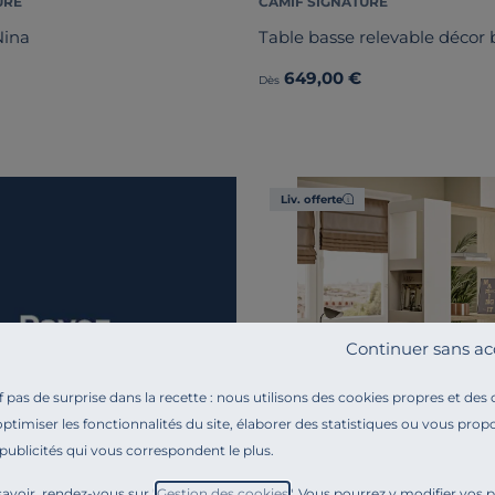
URE
CAMIF SIGNATURE
Nina
Table basse relevable décor 
649,00 €
Dès
Liv. offerte
Continuer sans ac
pas de surprise dans la recette : nous utilisons des cookies propres et des
optimiser les fonctionnalités du site, élaborer des statistiques ou vous propo
 publicités qui vous correspondent le plus.
avoir, rendez-vous sur "
Gestion des cookies
". Vous pourrez y modifier vos 