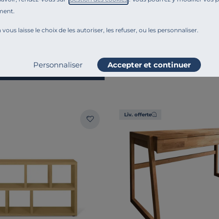
ment.
CAMIF SIGNATURE
 vous laisse le choix de les autoriser, les refuser, ou les personnaliser.
Etagère haute Ella 90
599,00 €
Personnaliser
Accepter et continuer
Liv. offerte