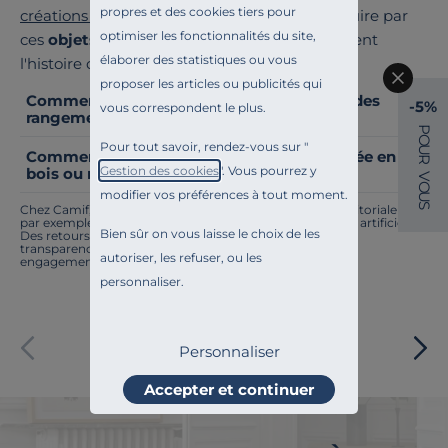
propres et des cookies tiers pour
créations made in France
et laissez-vous séduire par
optimiser les fonctionnalités du site,
ces
objets décoratifs
fonctionnels qui racontent
élaborer des statistiques ou vous
l'histoire de nos fabricants locaux.
proposer les articles ou publicités qui
Comment créer une entrée originale avec des
-5%
vous correspondent le plus.
rangements ?
P
O
Pour tout savoir, rendez-vous sur "
U
Comment entretenir vos ensembles d'entrée en
R
Gestion des cookies
". Vous pourrez y
bois ou métal ?
V
O
modifier vos préférences à tout moment.
U
S
Chez Camif, on innove en permanence. Notre équipe éditoriale a
par exemple généré cette page à l'aide d'une intelligence artificielle.
Bien sûr on vous laisse le choix de les
Des retours ? Nous sommes à l'écoute. Tout comme la
transparence, l'amélioration continue fait partie de nos
autoriser, les refuser, ou les
engagements.
personnaliser.
Paiement sécurisé
Personnaliser
Accepter et continuer