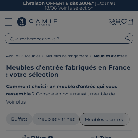
Livraison OFFERTE dès 300€*
jusqu’au
18/08
Voir la sélection
Que recherchez-vous ?
Accueil
>
Meubles
>
Meubles de rangement
>
Meubles d'entrée
Meubles d'entrée fabriqués en France
: votre sélection
Comment choisir un meuble d'entrée qui vous
ressemble
? Console en bois massif, meuble de
rangement avec miroir ou banc multifonction…
Voir plus
Découvrez notre sélection de meubles d'entrée conçus
avec soin pour allier
style, fonctionnalité et
Buffets
Meubles vitrines
M
Meubles d'entrée
authenticité
. Le point commun de ces meubles
d'entrée ? Ils sont
tous fabriqués en France
!
Filtres
Trier
1