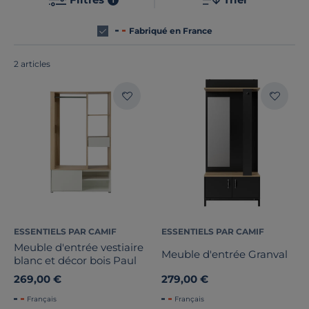
Fabriqué en France
2 articles
Hauteur
Profondeur
Type de porte
Nombre de tiroirs
Nombre de portes
ESSENTIELS PAR CAMIF
ESSENTIELS PAR CAMIF
Aménagement intérieur
Meuble d'entrée vestiaire
Meuble d'entrée Granval
blanc et décor bois Paul
Marque
269,00 €
279,00 €
Français
Français