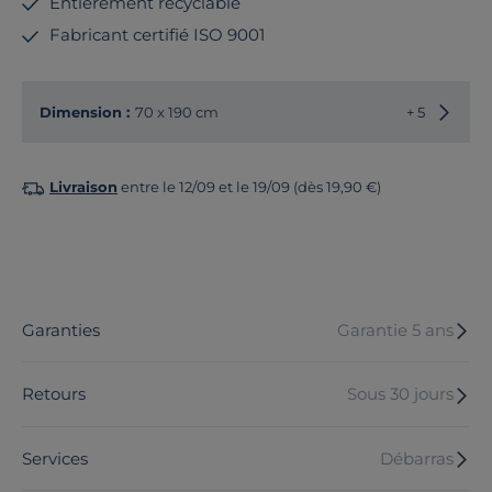
Entièrement recyclable
Fabricant certifié ISO 9001
Choisir
Dimension :
70 x 190 cm
+ 5
Livraison
entre le 12/09 et le 19/09 (dès 19,90 €)
Garanties
Garantie 5 ans
Retours
Sous 30 jours
Services
Débarras