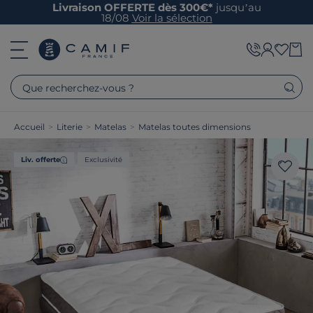
Livraison OFFERTE dès 300€*
jusqu’au
18/08
Voir la sélection
Que recherchez-vous ?
Accueil
>
Literie
>
Matelas
>
Matelas toutes dimensions
Liv. offerte
Exclusivité