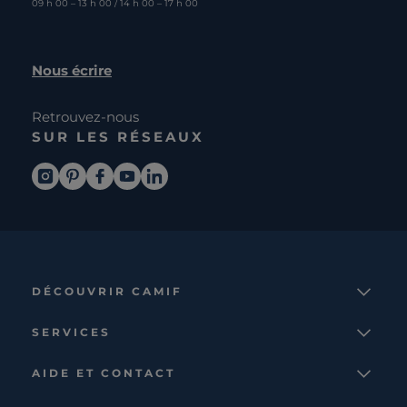
09 h 00 – 13 h 00 / 14 h 00 – 17 h 00
Nous écrire
Retrouvez-nous
SUR LES RÉSEAUX
DÉCOUVRIR CAMIF
La marque
SERVICES
Notre mission
Services et avantages
Nos collections
AIDE ET CONTACT
Comparateur
Le catalogue
Nous contacter