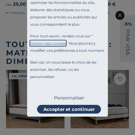
optimiser les fonctionnalités du site,
29,00 €
29,00 €
Dès
Dès
élaborer des statistiques ou vous
Français
Français
proposer les articles ou publicités qui
-5%
vous correspondent le plus.
P
O
Pour tout savoir, rendez-vous sur "
U
R
TOUTE NOTRE OFFRE :
Gestion des cookies
". Vous pourrez y
V
O
modifier vos préférences à tout moment.
MATELAS TOUTES
U
S
DIMENSIONS
Bien sûr on vous laisse le choix de les
autoriser, les refuser, ou les
Liv. offerte
Liv. offerte
personnaliser.
Personnaliser
Accepter et continuer