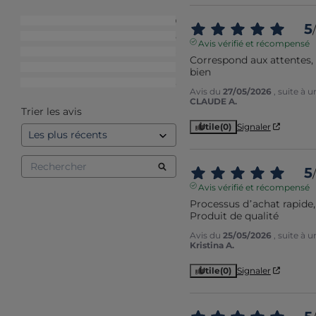
5
étoiles
119
5
/
4
étoiles
35
Avis vérifié et récompensé
3
étoiles
8
Correspond aux attentes, c
2
étoiles
1
bien
1
étoile
3
Avis du
27/05/2026
, suite à 
CLAUDE A.
Trier les avis
Utile
(0)
Signaler
5
/
Avis vérifié et récompensé
Processus d’achat rapide, 
Produit de qualité
Avis du
25/05/2026
, suite à 
Kristina A.
Utile
(0)
Signaler