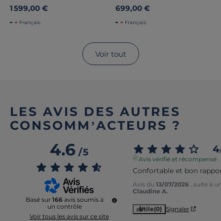
1 599,00 €
699,00 €
Français
Français
Voir tout
LES AVIS DES AUTRES
CONSOMM’ACTEURS ?
4.6
4
/
5
Avis vérifié et récompensé
Confortable et bon rappor
Avis du
13/07/2026
, suite à 
Claudine A.
Basé sur
166
avis soumis à
un contrôle
Utile
(0)
Signaler
Voir tous les avis sur ce site