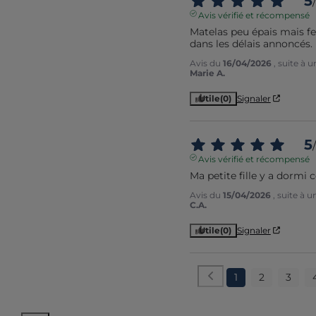
5
/
Avis vérifié et récompensé
Matelas peu épais mais f
dans les délais annoncés. 
Avis du
16/04/2026
, suite à 
Marie A.
Utile
(0)
Signaler
5
/
Avis vérifié et récompensé
Ma petite fille y a dorm
Avis du
15/04/2026
, suite à 
C.A.
Utile
(0)
Signaler
1
2
3