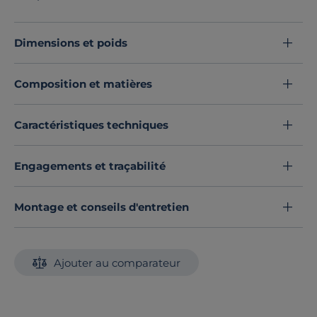
anti-bactériens et anti-acariens. Il contient des
substances actives: Benzisothiazolinone,
Octylisothiazolinone.
Dimensions et poids
Découvrez toute notre sélection :
Matelas toutes dimensions
Composition et matières
Caractéristiques techniques
Engagements et traçabilité
Montage et conseils d'entretien
Ajouter au comparateur