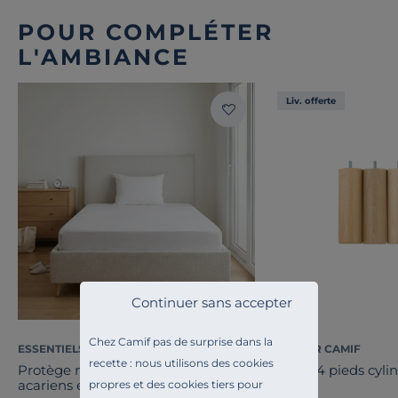
POUR COMPLÉTER
L'AMBIANCE
Liv. offerte
Continuer sans accepter
Chez Camif pas de surprise dans la
ESSENTIELS PAR CAMIF
COSI PAR CAMIF
recette : nous utilisons des cookies
Protège matelas molleton anti
Jeu de 4 pieds cyli
acariens et bactérien Anais
vernis
propres et des cookies tiers pour