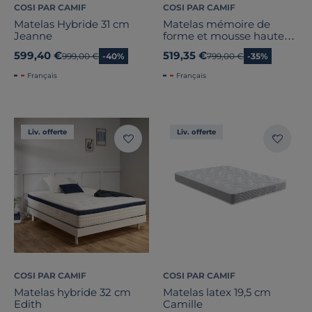
COSI PAR CAMIF
COSI PAR CAMIF
Matelas Hybride 31 cm
Matelas mémoire de
Jeanne
forme et mousse haute
densité épaisseur 22cm
599,40 €
519,35 €
Ancien prix
999,00 €
-40%
Ancien prix
799,00 €
-35%
Ernest
Français
Français
Liv. offerte
Liv. offerte
COSI PAR CAMIF
COSI PAR CAMIF
Matelas hybride 32 cm
Matelas latex 19,5 cm
Edith
Camille