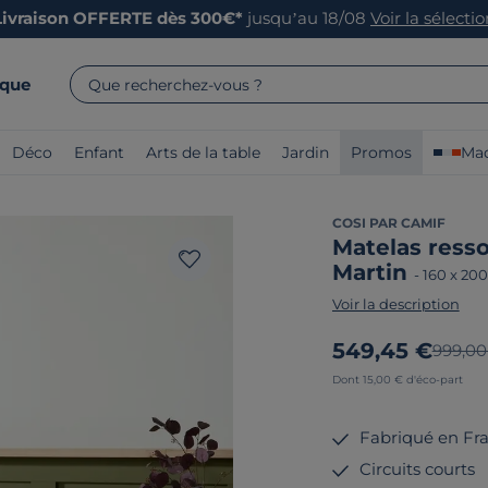
Livraison OFFERTE dès 300€*
jusqu’au 18/08
Voir la sélecti
rque
Que recherchez-vous ?
Déco
Enfant
Arts de la table
Jardin
Promos
Mad
COSI PAR CAMIF
Matelas ress
Martin
-
160 x 20
Voir la description
Nouveau prix
549,45 €
Ancien
999,00
Dont 15,00 € d'éco-part
Fabriqué en Fr
Circuits courts