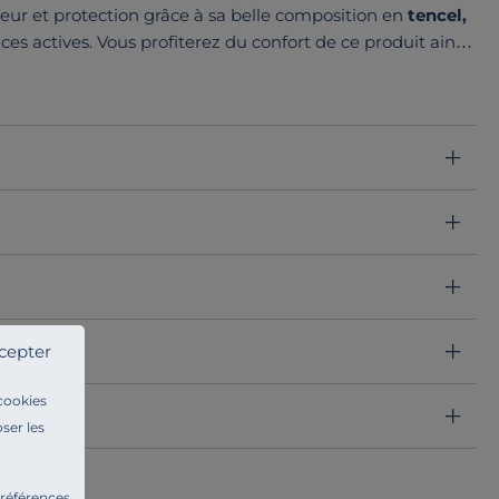
uceur et protection grâce à sa belle composition en
tencel,
s actives. Vous profiterez du confort de ce produit ainsi
nsions
cepter
 cookies
ser les
préférences