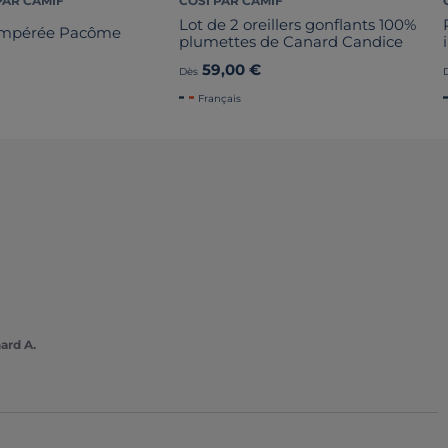
PAR CAMIF
COSI PAR CAMIF
Lot de 2 oreillers gonflants 100%
empérée Pacôme
plumettes de Canard Candice
59,00 €
Dès
Français
ard A.