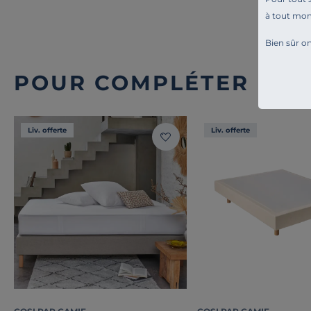
à tout mo
Bien sûr on
POUR COMPLÉTER L'A
Liv. offerte
Liv. offerte