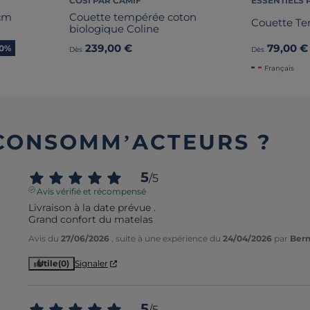
COSI PAR CAMIF
ESSENTIELS 
 cm
Couette tempérée coton
Couette T
biologique Coline
239,00 €
79,00 €
30%
Dès
Dès
Français
 CONSOMM’ACTEURS ?
5
/
5
Avis vérifié et récompensé
Livraison à la date prévue .

Grand confort du matelas
Avis du
27/06/2026
, suite à une expérience du
24/04/2026
par
Bern
Utile
(0)
Signaler
5
/
5