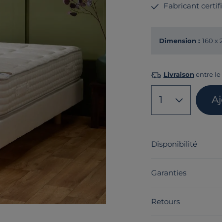
Fabricant certi
Dimension :
160 x
Livraison
entre le
1
A
Disponibilité
Garanties
Retours