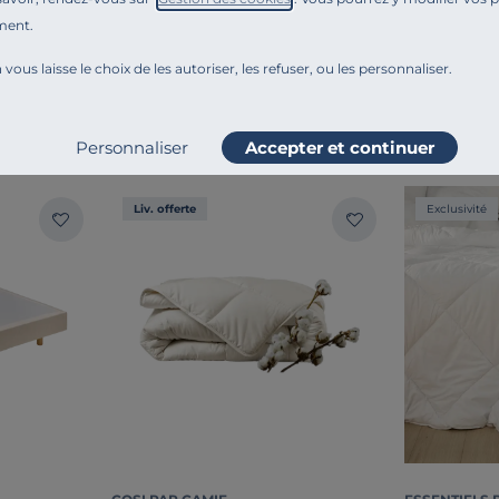
Ajouter au comparateur
ment.
 vous laisse le choix de les autoriser, les refuser, ou les personnaliser.
MBIANCE
Personnaliser
Accepter et continuer
Liv. offerte
Exclusivité