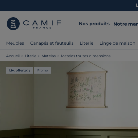
Nos produits
Notre ma
Meubles
Canapés et fauteuils
Literie
Linge de maison
Accueil
>
Literie
>
Matelas
>
Matelas toutes dimensions
Liv. offerte
Promo