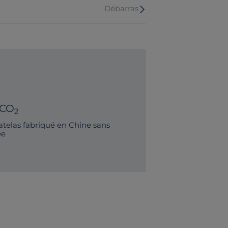
Débarras
 CO
2
elas fabriqué en Chine sans
ée