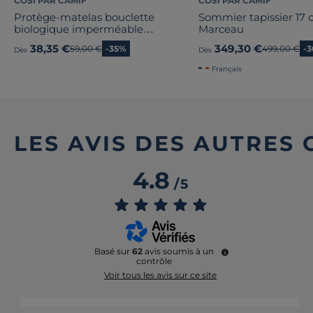
COSI PAR CAMIF
COSI PAR CAMIF
Protège-matelas bouclette
Sommier tapissier 17
biologique imperméable
Marceau
Bérénice
38,35 €
349,30 €
Ancien prix
59,00 €
-35%
Ancien prix
499,00 €
-
Dès
Dès
Français
LES AVIS DES AUTRES
4.8
/
5
Basé sur
62
avis soumis à un
contrôle
Voir tous les avis sur ce site
5
étoiles
51