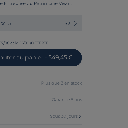
fié Entreprise du Patrimoine Vivant
Choisir une autre dimension
 200 cm
+ 5
 17/08 et le 22/08 (OFFERTE)
jouter
au panier
- 549,45 €
Plus que 3 en stock
Garantie 5 ans
Sous 30 jours