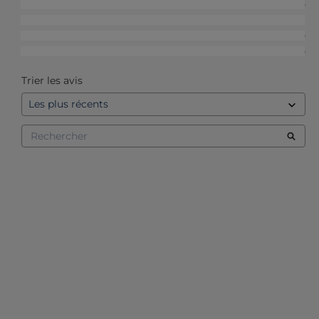
4
étoiles
10
3
étoiles
1
2
étoiles
0
1
étoile
0
Trier les avis