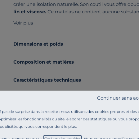
créer une isolation naturelle. Son coutil vous offre do
lin et viscose.
Ce matelas ne contient aucune substance
que de la qualité des matières sélectionnées.
Voir plus
Découvrez toute notre sélection :
Matelas toutes dime
Dimensions et poids
Composition et matières
Caractéristiques techniques
Continuer sans ac
Engagements et traçabilité
pas de surprise dans la recette : nous utilisons des cookies propres et des
Montage et conseils d'entretien
optimiser les fonctionnalités du site, élaborer des statistiques ou vous propo
 publicités qui vous correspondent le plus.
avoir, rendez-vous sur "
Gestion des cookies
". Vous pourrez y modifier vos 