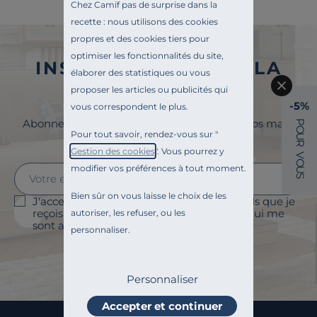
Chez Camif pas de surprise dans la
Note des clients
recette : nous utilisons des cookies
Stock
propres et des cookies tiers pour
optimiser les fonctionnalités du site,
INSCRIVEZ-VOUS À LA
Certifications et labels
élaborer des statistiques ou vous
NEWSLETTER
proposer les articles ou publicités qui
-5%
Pays de fabrication
vous correspondent le plus.
Abonnez-vous à la newsletter et surveillez vos mails
P
O
Pour tout savoir, rendez-vous sur "
pour profiter de 5% de remise !
U
Mémoire de forme
R
Gestion des cookies
". Vous pourrez y
V
O
modifier vos préférences à tout moment.
U
S
Bien sûr on vous laisse le choix de les
J'accepte le suivi des ouvertures des emails que je
reçois afin de personnaliser les contenus qui me
autoriser, les refuser, ou les
sont adressés et à des fins statistiques.
personnaliser.
Je m'abonne
Personnaliser
Accepter et continuer