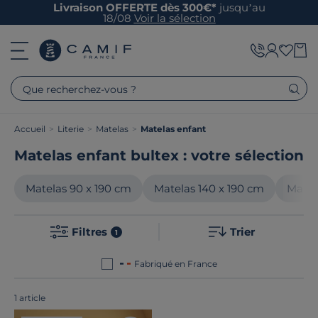
Livraison OFFERTE dès 300€*
jusqu’au
18/08
Voir la sélection
Que recherchez-vous ?
Accueil
>
Literie
>
Matelas
>
Matelas enfant
Matelas enfant bultex : votre sélection
Matelas 90 x 190 cm
Matelas 140 x 190 cm
Matel
Filtres
Trier
1
Fabriqué en France
1 article