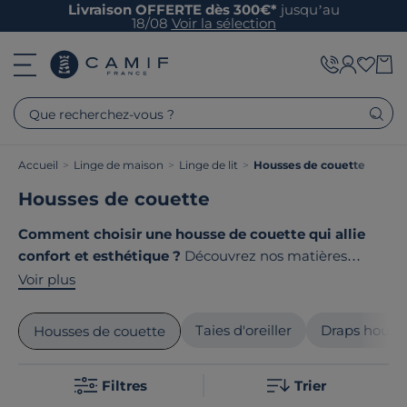
Livraison OFFERTE dès 300€*
jusqu’au
18/08
Voir la sélection
Que recherchez-vous ?
Accueil
>
Linge de maison
>
Linge de lit
>
Housses de couette
Housses de couette
Comment choisir une housse de couette qui allie
confort et esthétique ?
Découvrez nos matières
nobles comme le coton issu de l'agriculture biologique,
Voir plus
le lin ou la gaze de coton, aux dimensions adaptées
pour chaque lit. Chez Camif, découvrez des collections
Taies d'oreiller
Draps houss
Housses de couette
tissées avec soin pour sublimer votre chambre et vous
offrir des nuits douces et apaisantes. Le point commun
Filtres
Trier
de nos produits ? Ils sont tous
fabriqués en France ou