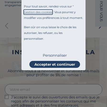
transparence, l'amélioration continue fait partie de nos
P
O
engagements.
Pour tout savoir, rendez-vous sur "
U
R
Gestion des cookies
". Vous pourrez y
V
O
modifier vos préférences à tout moment.
U
S
Paiement sécurisé
Bien sûr on vous laisse le choix de les
autoriser, les refuser, ou les
personnaliser.
INSCRIVEZ-VOUS À LA
Personnaliser
NEWSLETTER
Accepter et continuer
Abonnez-vous à la newsletter et surveillez vos mails
pour profiter de 5% de remise !
J'accepte le suivi des ouvertures des emails que je
reçois afin de personnaliser les contenus qui me
sont adressés et à des fins statistiques.