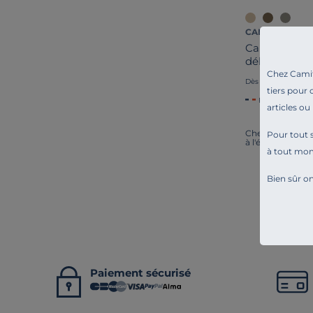
CAMIF SIGNAT
Canapé conve
déhoussable
Chez Camif 
1 799,00 
Dès
tiers pour 
Français
articles ou
Chez Camif, on i
Pour tout s
à l'écoute. Tout
à tout mo
Bien sûr on
Ca
Paiement sécurisé