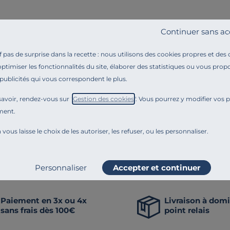
URE
Continuer sans ac
rtible tissu coton
 Marbella
pas de surprise dans la recette : nous utilisons des cookies propres et des
€
optimiser les fonctionnalités du site, élaborer des statistiques ou vous propo
 publicités qui vous correspondent le plus.
nnove en permanence. Notre équipe éditoriale a par exemple généré cette pa
avoir, rendez-vous sur "
Gestion des cookies
". Vous pourrez y modifier vos 
 comme la transparence, l'amélioration continue fait partie de nos engagem
ment.
Craquez aussi po
 vous laisse le choix de les autoriser, les refuser, ou les personnaliser.
napés droits
Canapés fixes
Canapés d'angle
Cana
Personnaliser
Accepter et continuer
Paiement en 3x ou 4x
Livraison à domi
sans frais dès 100€
point relais