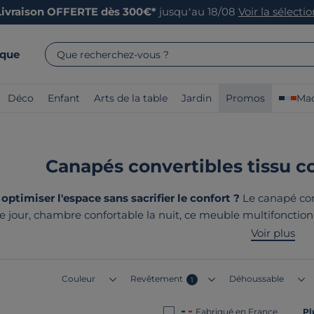
Livraison OFFERTE dès 300€*
jusqu’au 18/08
Voir la sélecti
rque
Que recherchez-vous ?
Déco
Enfant
Arts de la table
Jardin
Promos
Mad
Canapés convertibles tissu co
timiser l'espace sans sacrifier le confort ?
Le canapé con
le jour, chambre confortable la nuit, ce meuble multifonctio
ge quotidien, nos modèles
fabriqués en France et en Europ
Voir plus
solides et leurs mécanisme
Couleur
Revêtement
Déhoussable
1
Fabriqué en France
Pl