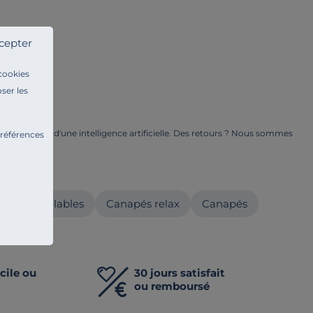
cepter
 cookies
ser les
ge à l'aide d'une intelligence artificielle. Des retours ? Nous sommes
préférences
ents.
ur
pés modulables
Canapés relax
Canapés
cile ou
30 jours satisfait
ou remboursé