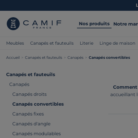
Nos produits
Notre ma
Meubles
Canapés et fauteuils
Literie
Linge de maison
Accueil
>
Canapés et fauteuils
>
Canapés
>
Canapés convertibles
Canapés et fauteuils
Canapés
Comment op
Canapés droits
accueillant 
ou un usa
Canapés convertibles
Canapés fixes
Canapés d'angle
Canapés modulables