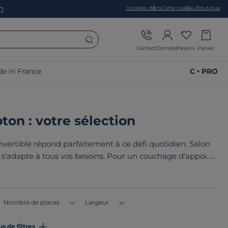
on
Conseils déco
Carte cadeau
Boutique
Contact
Compte
Favoris
Panier
e in France
C • PRO
ton : votre sélection
vertible répond parfaitement à ce défi quotidien. Salon
n s'adapte à tous vos besoins. Pour un couchage d'appoint
e
conjuguent praticité et qualité grâce à leurs matériaux
s robustes.
Nombre de places
Largeur
us de filtres