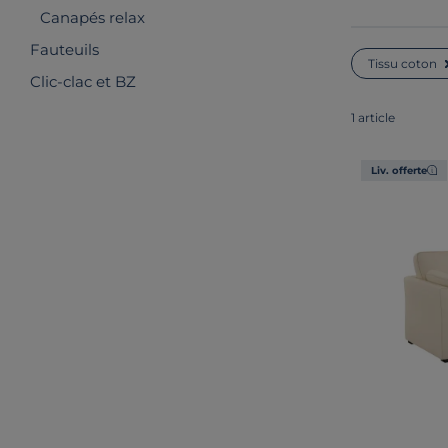
Canapés relax
Fauteuils
Tissu coton
Clic-clac et BZ
1 article
Liv. offerte