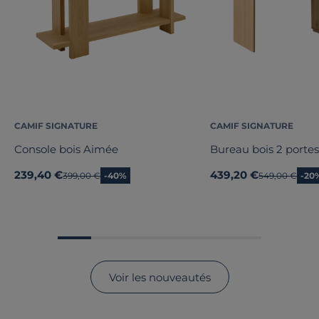
CAMIF SIGNATURE
CAMIF SIGNATURE
Console bois Aimée
Bureau bois 2 portes
239,40 €
439,20 €
Ancien prix
399,00 €
-40%
Ancien prix
549,00 €
-20
Voir les nouveautés