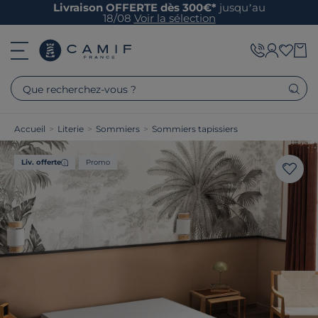
Livraison OFFERTE dès 300€*
jusqu’au
18/08
Voir la sélection
Que recherchez-vous ?
Accueil
>
Literie
>
Sommiers
>
Sommiers tapissiers
Liv. offerte
Promo