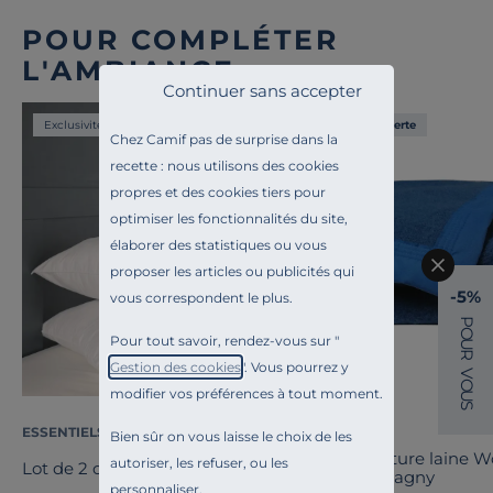
POUR COMPLÉTER
L'AMBIANCE
Continuer sans accepter
Exclusivité
Liv. offerte
Chez Camif pas de surprise dans la
recette : nous utilisons des cookies
propres et des cookies tiers pour
optimiser les fonctionnalités du site,
élaborer des statistiques ou vous
proposer les articles ou publicités qui
-5%
vous correspondent le plus.
P
O
Pour tout savoir, rendez-vous sur "
U
R
Gestion des cookies
". Vous pourrez y
V
O
modifier vos préférences à tout moment.
U
S
ESSENTIELS PAR CAMIF
OURSON
Bien sûr on vous laisse le choix de les
Couverture laine 
autoriser, les refuser, ou les
Lot de 2 oreillers Pacôme
Champagny
personnaliser.