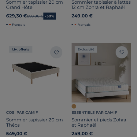
Sommier tapissier 20 cm
Sommier tapissier à lattes
Grand Hôtel
12 cm Zohra et Raphaël
629,30 €
249,00 €
Ancien prix
899,00 €
-30%
Français
Français
Liv. offerte
Exclusivité
COSI PAR CAMIF
ESSENTIELS PAR CAMIF
Sommier tapissier 20 cm
Sommier et pieds Zohra
Théos
et Raphaël
549,00 €
249,00 €