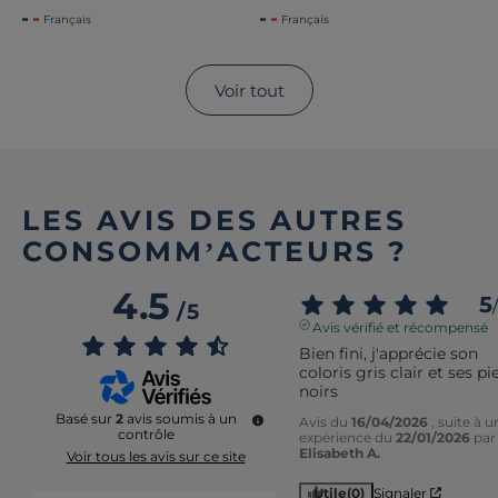
Français
Français
Voir tout
LES AVIS DES AUTRES
CONSOMM’ACTEURS ?
4.5
5
/
/
5
Avis vérifié et récompensé
Bien fini, j'apprécie son 
coloris gris clair et ses pie
noirs
Basé sur
2
avis soumis à un
Avis du
16/04/2026
, suite à u
contrôle
expérience du
22/01/2026
par
Elisabeth A.
Voir tous les avis sur ce site
Utile
(0)
Signaler