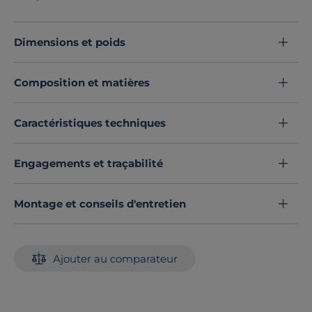
fermeté du soutien de votre matelas.
Et ce n’est pas tout : sa structure en bois massif,
associée à ses lattes solides, vous garantit robustesse et
Dimensions et poids
longévité incomparables.
Composition et matières
Découvrez toute notre sélection :
Sommiers tapissiers
Caractéristiques techniques
Engagements et traçabilité
Montage et conseils d'entretien
Ajouter au comparateur