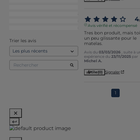
5
étoiles
1
4
étoiles
1
3
étoiles
0
4
2
étoiles
0
Avis vérifié et récompensé
1
étoile
0
Tres bon produit, mais toil
un peu glissante pour le 
Trier les avis
matelas.
Avis du
03/03/2026
, suite à 
expérience du
23/11/2025
par
Michel A.
Utile
(0)
Signaler
1