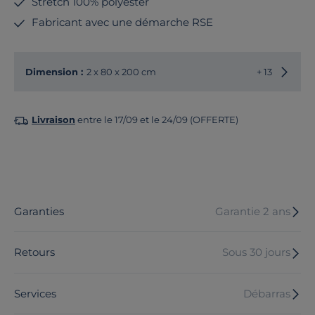
Stretch 100% polyester
Fabricant avec une démarche RSE
Choisir
Dimension :
2 x 80 x 200 cm
+ 13
Livraison
entre le 17/09 et le 24/09 (OFFERTE)
Garanties
Garantie 2 ans
Retours
Sous 30 jours
Services
Débarras