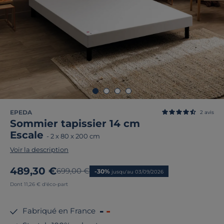
EPEDA
2
avis
Sommier tapissier 14 cm
Escale
-
2 x 80 x 200 cm
Voir la description
Nouveau prix
489,30 €
Ancien prix
699,00 €
-30%
jusqu'au 03/09/2026
Dont 11,26 € d'éco-part
Fabriqué en France