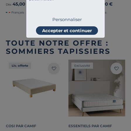
45,00 €
89,00 €
Dès
Dès
Français
Français
Personnaliser
Accepter et continuer
TOUTE NOTRE OFFRE :
SOMMIERS TAPISSIERS
Liv. offerte
Exclusivité
COSI PAR CAMIF
ESSENTIELS PAR CAMIF