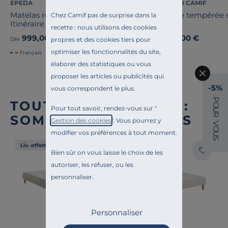
EPEDA
COSI PAR CAMIF
Matelas ressorts ensachés 22 cm
Couette tempérée c
Chez Camif pas de surprise dans la
Itinéraire
Coline
recette : nous utilisons des cookies
999,00 €
199,00 €
propres et des cookies tiers pour
Dès
Dès
optimiser les fonctionnalités du site,
Français
élaborer des statistiques ou vous
proposer les articles ou publicités qui
-5%
vous correspondent le plus.
P
TOUTE NOTRE OFFRE :
O
Pour tout savoir, rendez-vous sur "
U
R
SOMMIERS TAPISSIERS
Gestion des cookies
". Vous pourrez y
V
O
modifier vos préférences à tout moment.
U
S
Liv. offerte
Liv. offerte
Bien sûr on vous laisse le choix de les
autoriser, les refuser, ou les
personnaliser.
Personnaliser