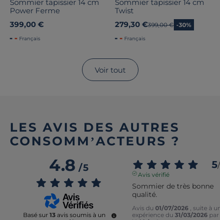
Sommier tapissier 14 cm
Sommier tapissier 14 cm
Power Ferme
Twist
399,00 €
279,30 €
Ancien prix
399,00 €
-30%
Français
Français
Voir tout
LES AVIS DES AUTRES
CONSOMM’ACTEURS ?
4.8
5
/
/
5
Avis vérifié
Sommier de très bonne 
qualité.
Avis du
01/07/2026
, suite à u
expérience du
31/03/2026
par
Basé sur
13
avis soumis à un