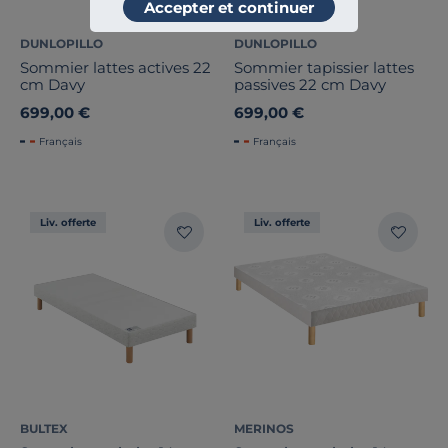
Accepter et continuer
DUNLOPILLO
DUNLOPILLO
Sommier lattes actives 22
Sommier tapissier lattes
cm Davy
passives 22 cm Davy
699,00 €
699,00 €
Français
Français
Liv. offerte
Liv. offerte
BULTEX
MERINOS