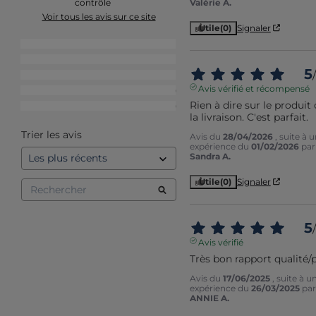
Valérie A.
contrôle
Voir tous les avis sur ce site
Utile
(0)
Signaler
5
étoiles
11
4
étoiles
1
5
/
3
étoiles
1
Avis vérifié et récompensé
2
étoiles
0
Rien à dire sur le produit 
1
étoile
0
la livraison. C'est parfait.
Trier les avis
Avis du
28/04/2026
, suite à 
expérience du
01/02/2026
par
Sandra A.
Utile
(0)
Signaler
5
/
Avis vérifié
Très bon rapport qualité/p
Avis du
17/06/2025
, suite à u
expérience du
26/03/2025
par
ANNIE A.