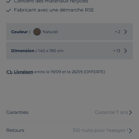
Contient des matériaux recyclés
Fabricant avec une démarche RSE
Choisir
Couleur :
Naturel
+ 2
Choisir
Dimension :
140 x 190 cm
+ 13
Livraison
entre le 19/09 et le 26/09 (OFFERTE)
Garanties
Garantie 7 ans
Retours
100 nuits pour l'essayer !