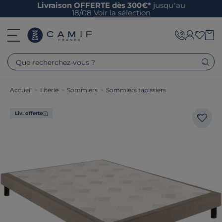
Livraison OFFERTE dès 300€*
jusqu’au
18/08
Voir la sélection
Que recherchez-vous ?
Accueil
>
Literie
>
Sommiers
>
Sommiers tapissiers
Liv. offerte