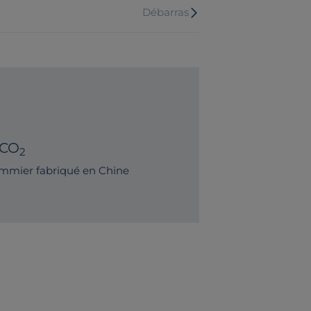
Débarras
 CO
2
mmier fabriqué en Chine