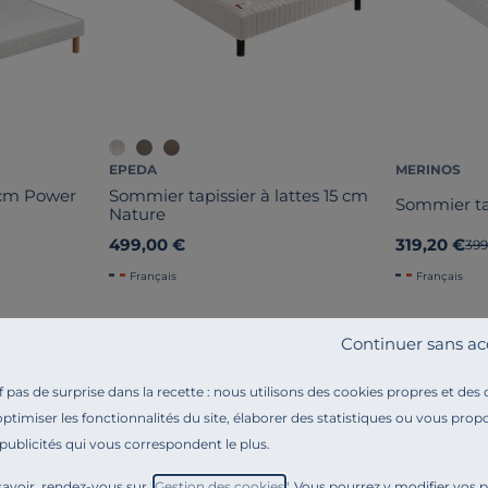
EPEDA
MERINOS
 cm Power
Sommier tapissier à lattes 15 cm
Sommier ta
Nature
499,00 €
319,20 €
Anc
399
Français
Français
Continuer sans ac
pas de surprise dans la recette : nous utilisons des cookies propres et des
optimiser les fonctionnalités du site, élaborer des statistiques ou vous propo
 publicités qui vous correspondent le plus.
Référence : 100057494092
Classique et fiable,
le sommier L’Evy
est la solution 
avoir, rendez-vous sur "
Gestion des cookies
". Vous pourrez y modifier vos 