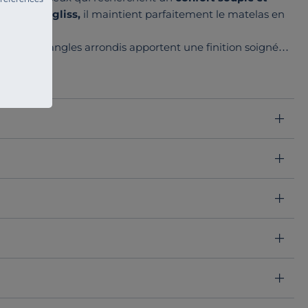
gie Anti-gliss,
il maintient parfaitement le matelas en
abilité. Les angles arrondis apportent une finition soignée
rt sur les couchages doubles garantit une excellente
 préservé.
 un bois de lit que sur des pieds spéciaux.
é pour accompagner durablement votre matelas.