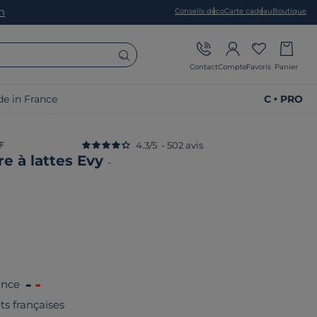
on
Conseils déco
Carte cadeau
Boutique
Contact
Compte
Favoris
Panier
e in France
C • PRO
F
4.3
/
5
-
502
avis
e à lattes Evy
-
ance
êts françaises