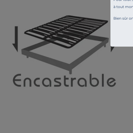
à tout mo
Bien sûr on