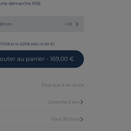
 une démarche RSE
Choisir une autre dimension
190 cm
+ 10
17/08 et le 22/08 (dès 14,90 €)
jouter
au panier
- 169,00 €
Plus que 4 en stock
Garantie 2 ans
Sous 30 jours