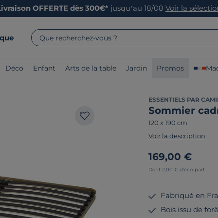
Livraison OFFERTE dès 300€*
jusqu’au 18/08
Voir la sélecti
rque
Que recherchez-vous ?
Déco
Enfant
Arts de la table
Jardin
Promos
Mad
ESSENTIELS PAR CAMI
Sommier cadr
120 x 190 cm
Voir la description
169,00 €
Dont 2,00 € d'éco-part
Fabriqué en Fr
Bois issu de for