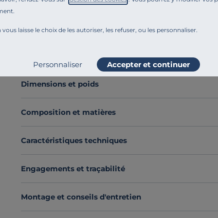
équilibré
. Grâce à ses 24 lattes équipées de la
technolo
ment.
place tout en améliorant
sa souplesse et son accueil.
 vous laisse le choix de les autoriser, les refuser, ou les personnaliser.
Sa structure en cadre métal cintré allie solidité et dur
et sécurisée, tandis que le double axe central de renfo
Voir plus
indépendance de couchage, pour un confort individuel
Personnaliser
Accepter et continuer
Polyvalent, le sommier L’Evy s’installe aussi bien dans
Un sommier classique, robuste et confortable,
pens
Dimensions et poids
Découvrez toute notre sélection :
Sommiers à lattes
Composition et matières
Caractéristiques techniques
Engagements et traçabilité
Montage et conseils d'entretien