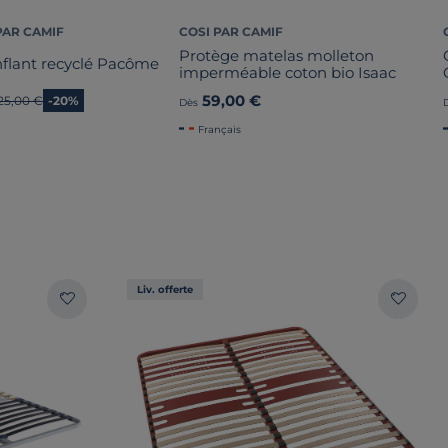
PAR CAMIF
COSI PAR CAMIF
Protège matelas molleton
nflant recyclé Pacôme
imperméable coton bio Isaac
59,00 €
Ancien prix
25,00 €
-20%
Dès
Français
Liv. offerte