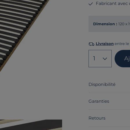
Fabricant avec
Dimension :
120 x 
Livraison
entre le 
1
A
Disponibilité
Garanties
Retours