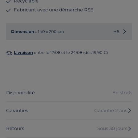
Recyclable
Fabricant avec une démarche RSE
Choisir
Dimension :
140 x 200 cm
+ 5
Livraison
entre le 17/08 et le 24/08 (dès 19,90 €)
Disponibilité
En stock
Garanties
Garantie 2 ans
Retours
Sous 30 jours