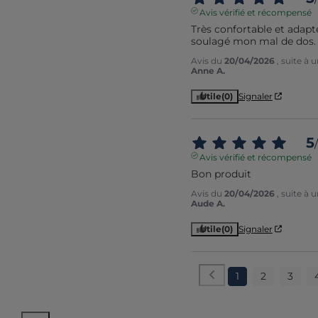
Avis vérifié et récompensé
Très confortable et adapté
soulagé mon mal de dos.
Avis du
20/04/2026
, suite à
Anne A.
Utile
(0)
Signaler
5
/
Avis vérifié et récompensé
Bon produit
Avis du
20/04/2026
, suite à
Aude A.
Utile
(0)
Signaler
1
2
3