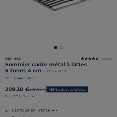
MERINOS
402
avis
Sommier cadre métal à lattes
5 zones 4 cm
-
140 x 200 cm
Voir la description
Nouveau prix
209,30 €
Ancien prix
299,00 €
-30%
jusqu'au 03/09/2026
Dont 2,57 € d'éco-part
Fabriqué en France