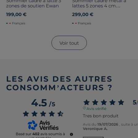
Sommier cadre à latte 3
Sommier cadre métal à
zones de soutien Ewan
lattes 5 zones 4 cm
Morpho
199,00 €
299,00 €
Français
Français
Voir tout
LES AVIS DES AUTRES
CONSOMM’ACTEURS ?
4.5
5
/
/
5
Avis vérifié
Tres bon produit
Avis du
19/07/2026
, suite à 
Veronique A.
Basé sur
402
avis soumis à