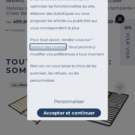
MERINOS
COSI PAR CAMIF
optimiser les fonctionnalités du site,
Matelas ressorts ensachés 23 cm
Couette tempérée c
Cheer Bed
Coline
élaborer des statistiques ou vous
proposer les articles ou publicités qui
499,50 €
199,00 €
Ancien prix
999,00 €
-50%
Dès
Dès
-5%
vous correspondent le plus.
Français
P
O
Pour tout savoir, rendez-vous sur "
U
R
Gestion des cookies
". Vous pourrez y
V
O
modifier vos préférences à tout moment.
U
S
TOUTE NOTRE OFFRE :
Bien sûr on vous laisse le choix de les
SOMMIERS À LATTES
autoriser, les refuser, ou les
personnaliser.
Liv. offerte
Liv. offerte
Personnaliser
Accepter et continuer