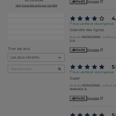
un contrôle
Utile
(0)
Signaler
Voir tous les avis sur ce site
5
étoiles
266
4
4
étoiles
105
Avis vérifié et récompensé
3
étoiles
19
Sobriété des lignes
2
étoiles
5
Avis du
06/06/2026
, suite à
1
étoile
7
S.A.
Trier les avis
Utile
(0)
Signaler
5
/
Avis vérifié et récompensé
Super
Avis du
23/04/2026
, suite à
Nathalie A.
Utile
(0)
Signaler
5
/