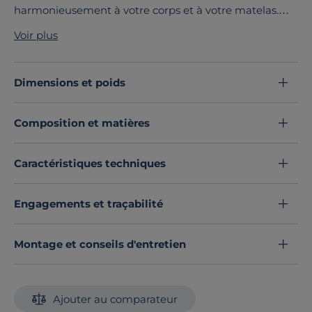
harmonieusement à votre corps et à votre matelas.
Ses 18 lattes en multiplis
accompagnent vos
Voir plus
mouvements tout au long de la nuit, avec
deux lattes
plus larges
au niveau du
bassin pour un soutien
raffermi,
et une
zone épaules assouplie
pour plus de
Dimensions et poids
confort.
L’ensemble de ces zones offre un
soutien
Composition et matières
morphologique précis
, point par point, pour un
alignement optimal de votre corps.
Découvrez toute notre sélection :
Sommiers à lattes
Caractéristiques techniques
Engagements et traçabilité
Montage et conseils d'entretien
Ajouter au comparateur