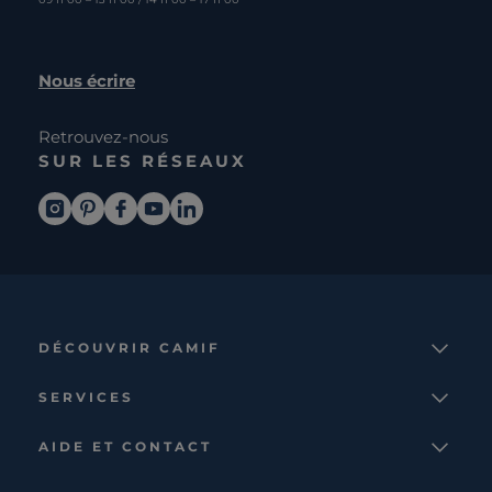
Nous écrire
Retrouvez-nous
SUR LES RÉSEAUX
DÉCOUVRIR CAMIF
La marque
SERVICES
Notre mission
Services et avantages
Nos collections
AIDE ET CONTACT
Comparateur
Le catalogue
Nous contacter
Cagnotte fidélité