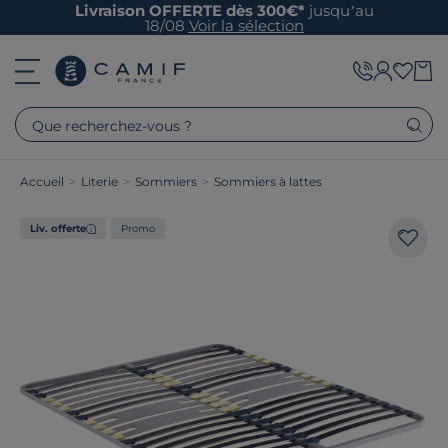
Livraison OFFERTE dès 300€*
jusqu’au
18/08
Voir la sélection
Que recherchez-vous ?
Accueil
>
Literie
>
Sommiers
>
Sommiers à lattes
Liv. offerte
Promo