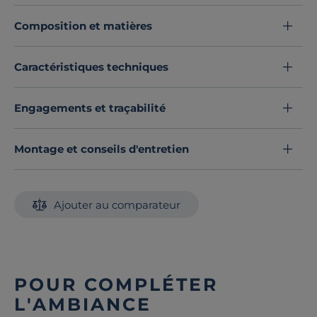
laissez pas un sommier instable compromettre votre
Composition et matières
sommeil. Optez pour notre pied central et assurez
vous un soutien fiable et élégant.
Découvrez toute notre sélection :
Pieds de lits
Caractéristiques techniques
Engagements et traçabilité
Montage et conseils d'entretien
Ajouter au comparateur
POUR COMPLÉTER
L'AMBIANCE