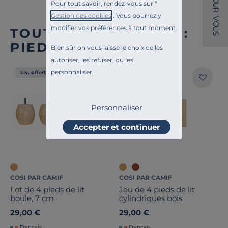
Pour tout savoir, rendez-vous sur "
U
R
Gestion des cookies
". Vous pourrez y
V
O
modifier vos préférences à tout moment.
U
TOUTE NOTRE OFFRE :
S
PIEDS DE LITS
Bien sûr on vous laisse le choix de les
autoriser, les refuser, ou les
personnaliser.
Liv. offerte
Liv. offerte
Personnaliser
Accepter et continuer
COSI PAR CAMIF
COSI PAR CAMIF
Lot de 4 pieds de lit
Jeu de 4 pieds de lit
boule, 7 cm
cylindriques bois
29,00 €
29,00 €
Français
Français