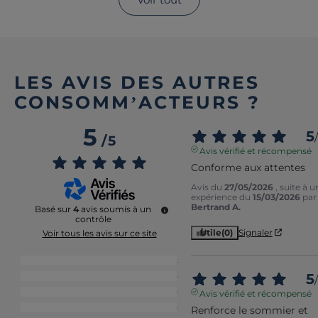
LES AVIS DES AUTRES
CONSOMM’ACTEURS ?
5
5
/
/
5
Avis vérifié et récompensé
Conforme aux attentes
Avis du
27/05/2026
, suite à u
expérience du
15/03/2026
par
Bertrand A.
Basé sur
4
avis soumis à un
contrôle
Utile
(0)
Signaler
Voir tous les avis sur ce site
5
étoiles
4
5
4
étoiles
0
/
3
étoiles
0
Avis vérifié et récompensé
2
étoiles
0
Renforce le sommier et 