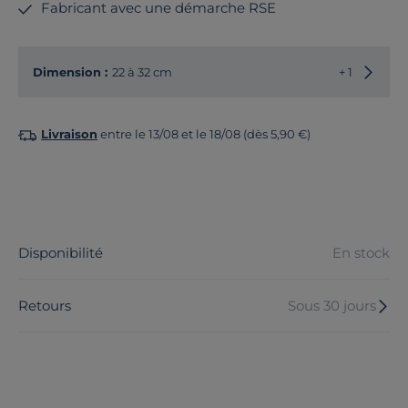
Fabricant avec une démarche RSE
Choisir
Dimension :
22 à 32 cm
+ 1
Livraison
entre le 13/08 et le 18/08 (dès 5,90 €)
Disponibilité
En stock
Retours
Sous 30 jours