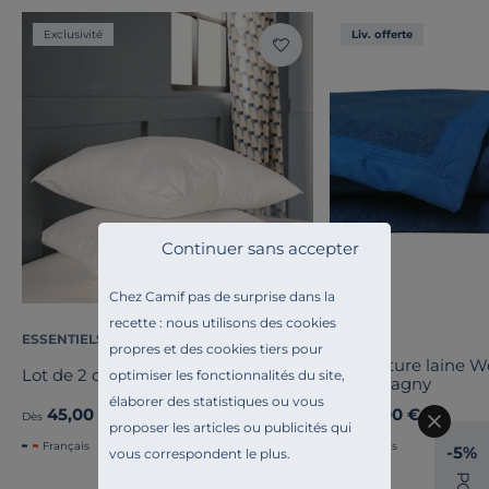
Exclusivité
Liv. offerte
Continuer sans accepter
Chez Camif pas de surprise dans la
recette : nous utilisons des cookies
ESSENTIELS PAR CAMIF
OURSON
propres et des cookies tiers pour
Couverture laine 
Lot de 2 oreillers Pacôme
optimiser les fonctionnalités du site,
Champagny
élaborer des statistiques ou vous
45,00 €
89,00 €
Dès
Dès
proposer les articles ou publicités qui
Français
Français
-5%
vous correspondent le plus.
P
O