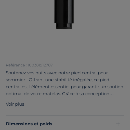
Référence : 100381912767
Soutenez vos nuits avec notre pied central pour
sommier ! Offrant une stabilité inégalée, ce pied
central est l'élément essentiel pour garantir un soutien
optimal de votre matelas. Grâce à sa conception
robuste, ce pied central assure un maintien solide,
Voir plus
évitant tout affaissement et prolongeant la durée de
vie de votre sommier. Simple à monter, il s'adapte
facilement à votre sommier, vous permettant de
Dimensions et poids
profiter rapidement d'un sommeil réparateur. Ne