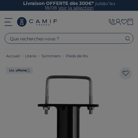
Livraison OFFERTE dès 300€*
jusqu’au
18/08
Voir la sélection
Que recherchez-vous ?
Accueil
>
Literie
>
Sommiers
>
Pieds de lits
Liv. offerte