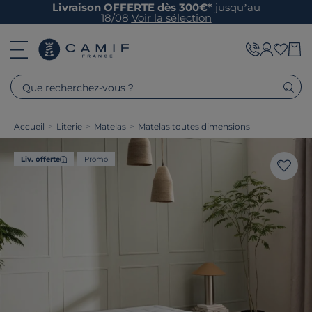
Livraison OFFERTE dès 300€*
jusqu’au
18/08
Voir la sélection
Que recherchez-vous ?
Accueil
>
Literie
>
Matelas
>
Matelas toutes dimensions
Liv. offerte
Promo