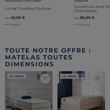
ESSENTIELS PAR CAMIF
OURSON
Couverture laine 
Lot de 2 oreillers Pacôme
Champagny
45,00 €
89,00 €
Dès
Dès
Français
Français
TOUTE NOTRE OFFRE :
MATELAS TOUTES
DIMENSIONS
Liv. offerte
Liv. offerte