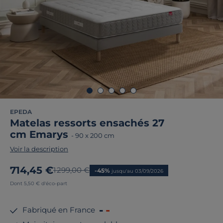
EPEDA
Matelas ressorts ensachés 27
cm Emarys
-
90 x 200 cm
Voir la description
Nouveau prix
714,45 €
Ancien prix
1 299,00 €
-45%
jusqu'au 03/09/2026
Dont 5,50 € d'éco-part
Fabriqué en France