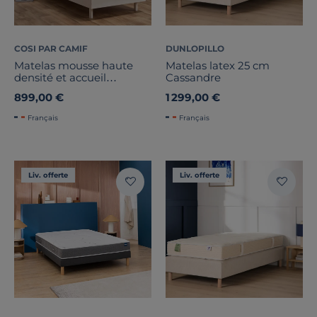
COSI PAR CAMIF
DUNLOPILLO
Matelas mousse haute
Matelas latex 25 cm
densité et accueil
Cassandre
mémoire de forme
899,00 €
1 299,00 €
épaisseur 25cm Edouard
Français
Français
Liv. offerte
Liv. offerte