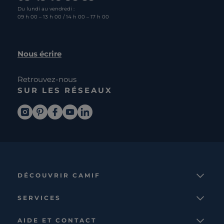
Du lundi au vendredi :
09 h 00 – 13 h 00 / 14 h 00 – 17 h 00
Nous écrire
Retrouvez-nous
SUR LES RÉSEAUX
DÉCOUVRIR CAMIF
La marque
SERVICES
Notre mission
Services et avantages
Nos collections
AIDE ET CONTACT