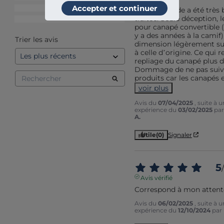
Accepter et continuer
2
étoiles
0
La commande a été très b
traitée. Seule déception, l
1
étoile
0
pour canapé convertible ( 
y a des années à la camif)
Trier les avis
dimension légèrement sup
à celle d’origine. Ce qui re
repliage du canapé plus diff
Dommage de ne pas suivre
produits car les canapés 
voir plus
Avis du
07/04/2025
, suite à 
expérience du
03/02/2025
pa
A.
Utile
(0)
Signaler
5
/
Avis vérifié
Correspond à mon attent
Avis du
06/02/2025
, suite à 
expérience du
12/10/2024
par