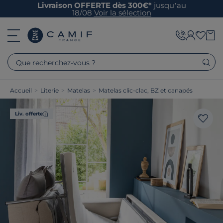
Livraison OFFERTE dès 300€*
jusqu’au
18/08
Voir la sélection
Que recherchez-vous ?
Accueil
>
Literie
>
Matelas
>
Matelas clic-clac, BZ et canapés
Liv. offerte