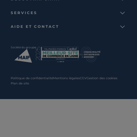
La marque
SERVICES
Notre mission
Services et avantages
Nos collections
AIDE ET CONTACT
Comparateur
Le catalogue
Nous contacter
Cagnotte fidélité
Le blog
Suivre votre commande
Carte cadeau Camif
Société du groupe
Boutique
Aide et foire aux questions
Partenaire rénovation
Livraisons
C · PRO
Retours et remboursements
Presse
Politique de confidentialité
Mentions légales
CGV
Gestion des cookies
Plan de site
Recrutement