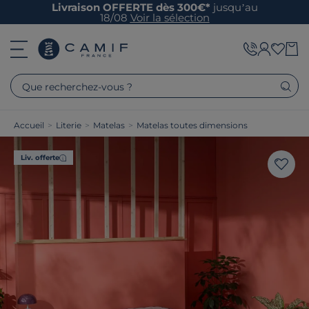
Livraison OFFERTE dès 300€*
jusqu’au
18/08
Voir la sélection
Que recherchez-vous ?
Accueil
>
Literie
>
Matelas
>
Matelas toutes dimensions
Liv. offerte