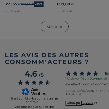
mémoire de forme 25 cm
359,55 €
699,00 €
Ancien prix
799,00 €
-55%
Claire
Français
Français
Voir tout
LES AVIS DES AUTRES
CONSOMM’ACTEURS ?
4.6
5
/
/
5
Avis vérifié et récompensé
excellent produit conform
Avis du
30/07/2026
, suite à
Frédéric A.
Basé sur
42
avis soumis à un
contrôle
Utile
(0)
Signaler
Voir tous les avis sur ce site