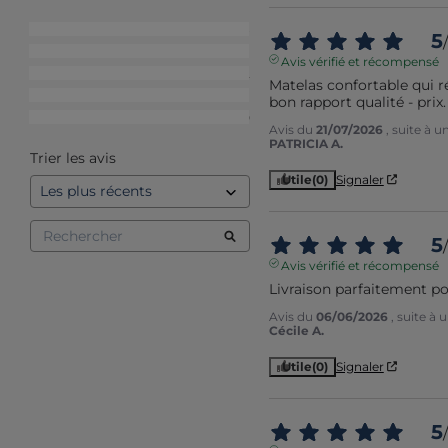
5
étoiles
28
5
/
4
étoiles
11
Avis vérifié et récompensé
3
étoiles
2
Matelas confortable qui r
2
étoiles
1
bon rapport qualité - prix.
1
étoile
0
Avis du
21/07/2026
, suite à 
PATRICIA A.
Trier les avis
Utile
(0)
Signaler
5
/
Avis vérifié et récompensé
Livraison parfaitement po
Avis du
06/06/2026
, suite à
Cécile A.
Utile
(0)
Signaler
5
/