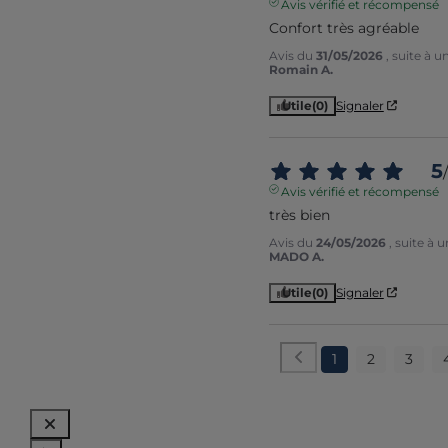
Avis vérifié et récompensé
Confort très agréable
Avis du
31/05/2026
, suite à 
Romain A.
Utile
(0)
Signaler
5
/
Avis vérifié et récompensé
très bien
Avis du
24/05/2026
, suite à
MADO A.
Utile
(0)
Signaler
1
2
3