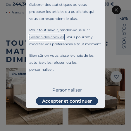
244,30 €
139,00 €
Ancien prix
349,00 €
-30%
élaborer des statistiques ou vous
Dès
Dès
proposer les articles ou publicités qui
Français
-5%
vous correspondent le plus.
P
O
Pour tout savoir, rendez-vous sur "
U
R
Gestion des cookies
". Vous pourrez y
V
TOUTE NOTRE OFFRE :
O
modifier vos préférences à tout moment.
U
S
MATELAS TOUTES
Bien sûr on vous laisse le choix de les
DIMENSIONS
autoriser, les refuser, ou les
personnaliser.
Liv. offerte
Liv. offerte
Personnaliser
Accepter et continuer