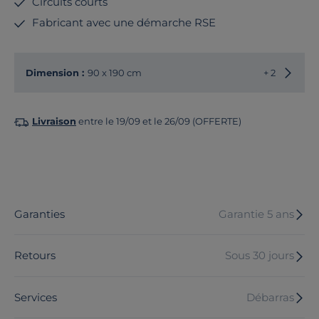
Circuits courts
Fabricant avec une démarche RSE
Choisir
Dimension :
90 x 190 cm
+ 2
Livraison
entre le 19/09 et le 26/09 (OFFERTE)
Garanties
Garantie 5 ans
Retours
Sous 30 jours
Services
Débarras