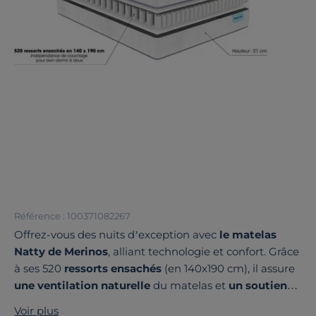
Référence : 100371082267
Offrez-vous des nuits d’exception avec
le matelas
Natty de Merinos
, alliant technologie et confort. Grâce
à ses 520
ressorts ensachés
(en 140x190 cm), il assure
une ventilation naturelle
du matelas et
un soutien
homogène
du corps tout au long de la nuit.
Chaque
Voir plus