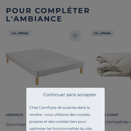
POUR COMPLÉTER
L'AMBIANCE
Liv. offerte
Liv. offerte
Continuer sans accepter
Chez Camif pas de surprise dans la
recette : nous utilisons des cookies
MERINOS
COSI PAR CAMIF
Couette tempérée c
propres et des cookies tiers pour
Sommier tapissier 14 cm Twist
Coline
optimiser les fonctionnalités du site,