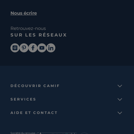
Nous écrire
Retrouvez-nous
SUR LES RÉSEAUX
DÉCOUVRIR CAMIF
La marque
SERVICES
Notre mission
Services et avantages
Nos collections
AIDE ET CONTACT
Comparateur
Le catalogue
Nous contacter
Cagnotte fidélité
Le blog
Suivre votre commande
Carte cadeau Camif
Société du groupe