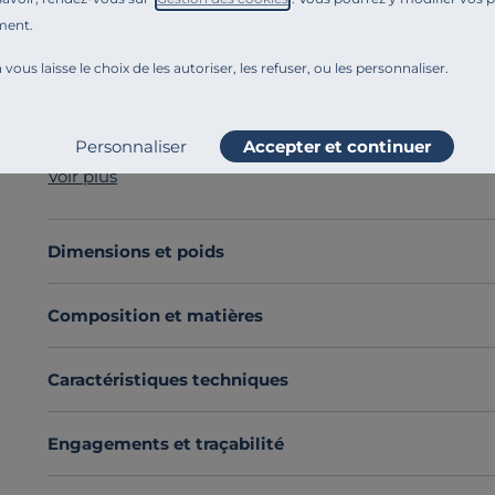
ment.
Référence : 100365401761
Le matelas l’Ailleurs
a été conçu pour offrir un
soutie
 vous laisse le choix de les autoriser, les refuser, ou les personnaliser.
grand gabarit ou à ceux qui recherchent une stabilit
ses garnissages soigneusement choisis, il combine
fer
réparateur nuit après nuit.
Personnaliser
Accepter et continuer
Son âme à
ressorts ensachés
, composée de
90% d’aci
Voir plus
couchage et une aération optimale du matelas. Associ
assure un maintien précis du corps, tout en prolongean
Des garnissages pensés pour chaque saison
Dimensions et poids
Le matelas l’Ailleurs, c’est la promesse d’un sommeil 
Découvrez toute notre sélection :
Matelas toutes dime
Composition et matières
Caractéristiques techniques
Engagements et traçabilité