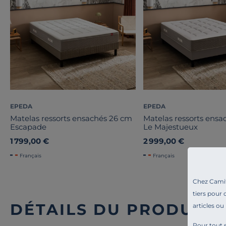
EPEDA
EPEDA
Matelas ressorts ensachés 26 cm
Matelas ressorts ensa
Escapade
Le Majestueux
1 799,00 €
2 999,00 €
Français
Français
Chez Camif 
tiers pour 
DÉTAILS DU PRODUIT
articles ou
Pour tout s