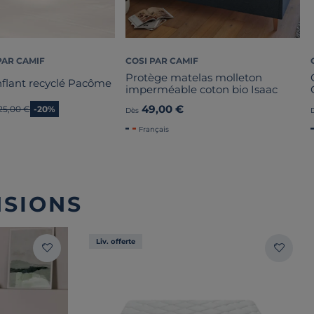
PAR CAMIF
COSI PAR CAMIF
Protège matelas molleton
nflant recyclé Pacôme
imperméable coton bio Isaac
49,00 €
Ancien prix
25,00 €
-20%
Dès
Français
NSIONS
Liv. offerte