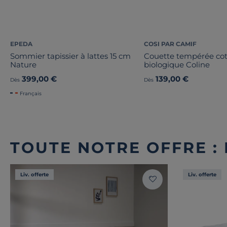
EPEDA
COSI PAR CAMIF
Sommier tapissier à lattes 15 cm
Couette tempérée co
Nature
biologique Coline
399,00 €
139,00 €
Dès
Dès
Français
TOUTE NOTRE OFFRE :
Liv. offerte
Liv. offerte