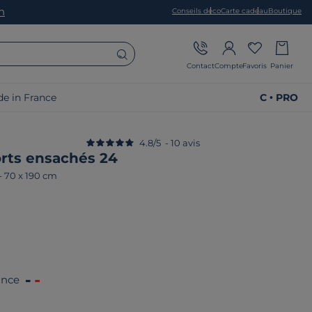
on
Conseils déco
Carte cadeau
Boutique
Contact
Compte
Favoris
Panier
e in France
C • PRO
4.8
/
5
-
10
avis
orts ensachés 24
-
70 x 190 cm
ance