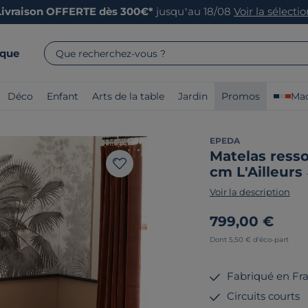
Livraison OFFERTE dès 300€*
jusqu’au 18/08
Voir la sélecti
rque
Que recherchez-vous ?
Déco
Enfant
Arts de la table
Jardin
Promos
Mad
EPEDA
Matelas ress
cm L'Ailleurs
Voir la description
799,00 €
Dont 5,50 € d'éco-part
Fabriqué en Fr
Circuits courts