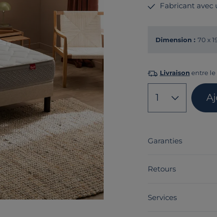
Fabricant avec
Dimension :
70 x 
Livraison
entre le
1
Aj
Garanties
Retours
Services