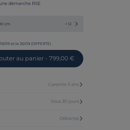
 une démarche RSE
Choisir une autre dimension
190 cm
+ 12
 19/09 et le 26/09 (OFFERTE)
outer
au panier
- 799,00 €
Garantie 5 ans
Sous 30 jours
Débarras