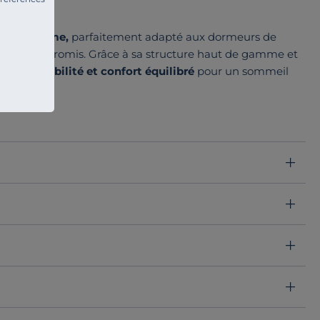
n très ferme,
parfaitement adapté aux dormeurs de
é sans compromis. Grâce à sa structure haut de gamme et
meté, durabilité et confort équilibré
pour un sommeil
er recyclé,
garantit une excellente indépendance de
ée à une nappe de mousse ferme "Energic" de 4 cm, elle
t la durée de vie du matelas.
ferme, stable et durable
nsions