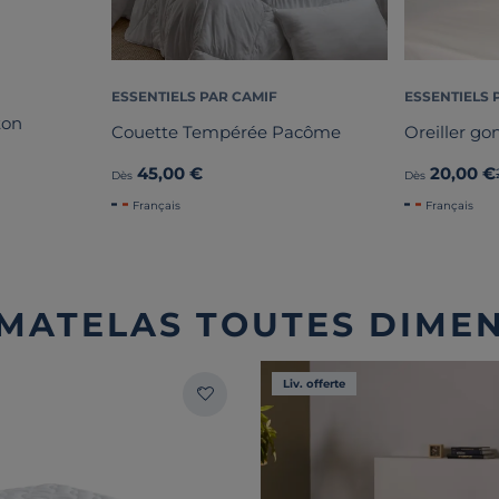
ESSENTIELS PAR CAMIF
ESSENTIELS 
ton
Couette Tempérée Pacôme
Oreiller go
45,00 €
20,00 €
Dès
Dès
Français
Français
 MATELAS TOUTES DIME
Liv. offerte