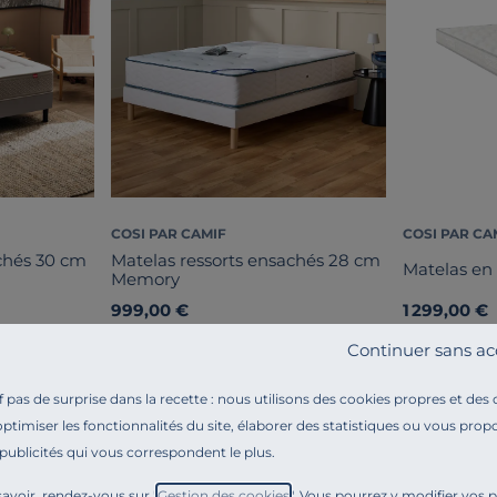
COSI PAR CAMIF
COSI PAR CA
chés 30 cm
Matelas ressorts ensachés 28 cm
Matelas en 
Memory
999,00 €
1 299,00 €
Français
Français
Continuer sans ac
pas de surprise dans la recette : nous utilisons des cookies propres et des
optimiser les fonctionnalités du site, élaborer des statistiques ou vous propo
 publicités qui vous correspondent le plus.
avoir, rendez-vous sur "
Gestion des cookies
". Vous pourrez y modifier vos 