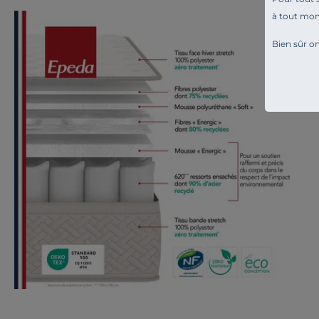
à tout mo
Bien sûr on