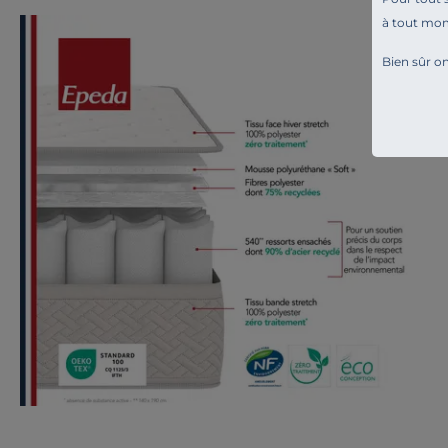
à tout mo
Bien sûr on