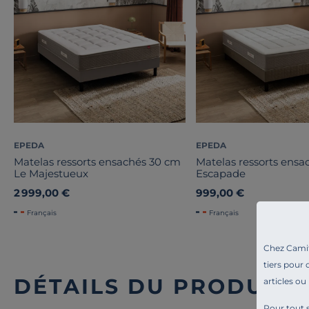
EPEDA
EPEDA
Matelas ressorts ensachés 30 cm
Matelas ressorts ensa
Le Majestueux
Escapade
2 999,00 €
999,00 €
Français
Français
Chez Camif 
tiers pour 
DÉTAILS DU PRODUIT
articles ou
Pour tout s