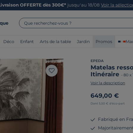
Livraison OFFERTE dès 300€*
jusqu’au 18/08
Voir la sélecti
rque
Que recherchez-vous ?
Déco
Enfant
Arts de la table
Jardin
Promos
Mad
EPEDA
Matelas ress
Itinéraire
-
80 x
Voir la description
649,00 €
Dont 5,50 € d'éco-part
Fabriqué en Fr
Majoritairement