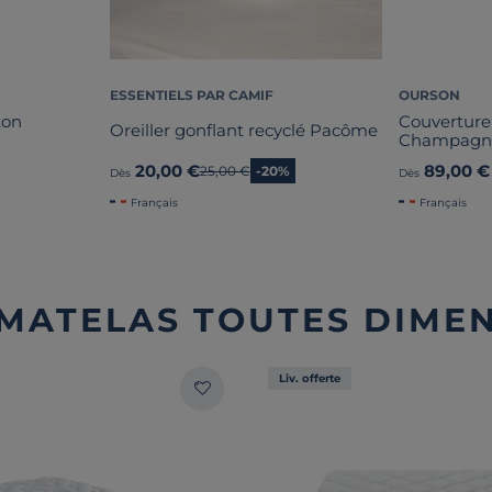
ESSENTIELS PAR CAMIF
OURSON
ton
Couverture
Oreiller gonflant recyclé Pacôme
Champagn
20,00 €
89,00 €
Ancien prix
25,00 €
-20%
Dès
Dès
Français
Français
 MATELAS TOUTES DIME
Liv. offerte