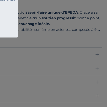
raire,
fruit du
savoir-faire unique d’EPEDA
. Grâce à sa
re corps bénéficie d’un
soutien progressif
point à point,
dance de couchage idéale.
lité et la durabilité : son âme en acier est composée à 90
sse et confort.
nsions