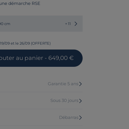
 une démarche RSE
Choisir une autre dimension
190 cm
+ 11
 19/09 et le 26/09 (OFFERTE)
outer
au panier
- 649,00 €
Garantie 5 ans
Sous 30 jours
Débarras