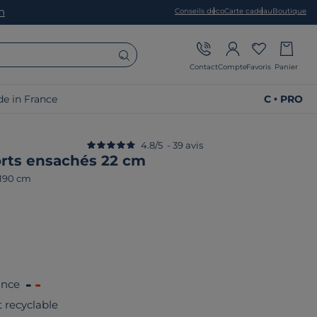
on
Conseils déco
Carte cadeau
Boutique
Contact
Compte
Favoris
Panier
e in France
C • PRO
4.8
/
5
-
39
avis
orts ensachés 22 cm
 190 cm
ance
 recyclable