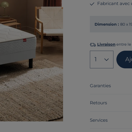
Fabricant avec
Dimension :
80 x 
Livraison
entre le
1
Aj
Garanties
Retours
Services