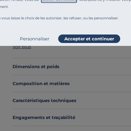
ment.
Référence : 100365381736
Offrez-vous des nuits d’exception avec le
matelas Itiné
 vous laisse le choix de les autoriser, les refuser, ou les personnaliser.
technologie de
ressorts ensachés
, chaque zone de vot
pour un confort parfaitement équilibré et une
indépen
Conçu pour durer, le matelas Itinéraire mise sur la qua
Personnaliser
Accepter et continuer
% de
matériaux recyclés
, garantissant à la fois
robuste
Voir plus
Découvrez toute notre sélection :
Matelas toutes dime
Dimensions et poids
Composition et matières
Caractéristiques techniques
Engagements et traçabilité