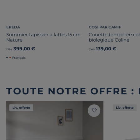
EPEDA
COSI PAR CAMIF
Sommier tapissier à lattes 15 cm
Couette tempérée co
Nature
biologique Coline
399,00 €
139,00 €
Dès
Dès
Français
TOUTE NOTRE OFFRE :
Liv. offerte
Liv. offerte