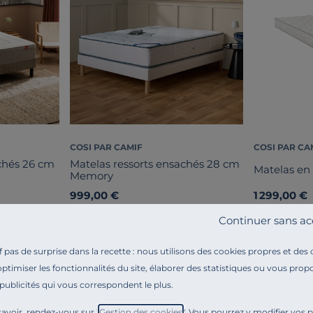
COSI PAR CAMIF
COSI PAR CA
chés 26 cm
Matelas ressorts ensachés 28 cm
Matelas en 
Memory
999,00 €
1 299,00 €
Français
Français
Continuer sans ac
pas de surprise dans la recette : nous utilisons des cookies propres et des
optimiser les fonctionnalités du site, élaborer des statistiques ou vous propo
 publicités qui vous correspondent le plus.
avoir, rendez-vous sur "
Gestion des cookies
". Vous pourrez y modifier vos 