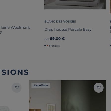
BLANC DES VOSGES
 laine Woolmark
Drap housse Percale Easy
y
59,00 €
Dès
Français
NSIONS
Liv. offerte