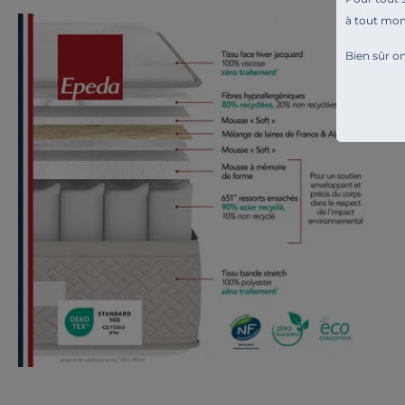
à tout mo
Bien sûr on