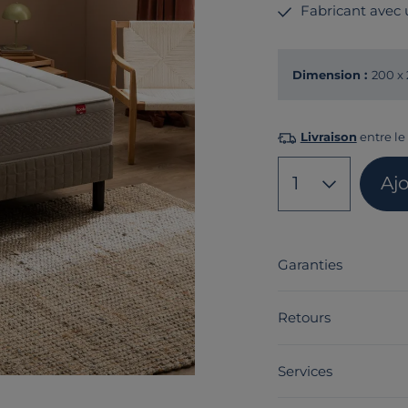
Fabricant avec
Dimension :
200 x
Livraison
entre le
1
Aj
Garanties
Retours
Services