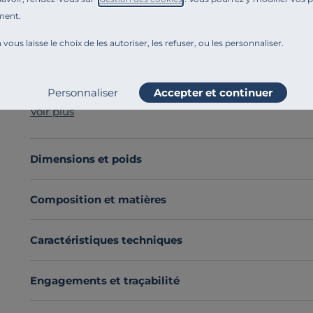
ment.
Référence : 100365421786
Offrez-vous des nuits d’exception avec le
matelas Esc
 vous laisse le choix de les autoriser, les refuser, ou les personnaliser.
équilibré
pour un confort parfait tout au long de l’ann
Sa suspension à
ressorts ensachés (90 % d’acier recy
indépendance de couchage
optimale.
Personnaliser
Accepter et continuer
La nappe de mousse à mémoire de forme de 3,5 cm pr
Voir plus
progressif pour un sommeil plus réparateur.
En hiver, profitez de sa face garnie d’un mélange de
la
couche de mousse Soft pour une chaleur douce et nat
Dimensions et poids
Découvrez toute notre sélection :
Matelas toutes dime
Composition et matières
Caractéristiques techniques
Engagements et traçabilité