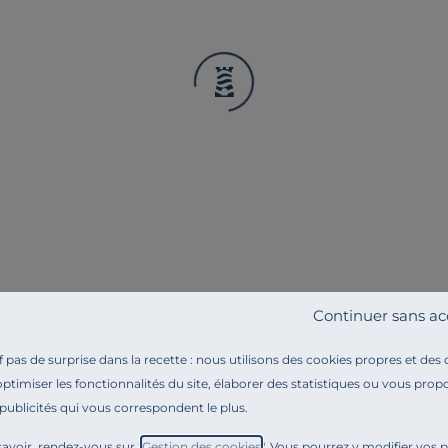
COSI PAR CAMIF
COSI PAR CA
chés 30 cm
Matelas ressorts ensachés 28 cm
Matelas en 
Memory
999,00 €
1 299,00 €
Français
Français
Continuer sans ac
pas de surprise dans la recette : nous utilisons des cookies propres et des
optimiser les fonctionnalités du site, élaborer des statistiques ou vous propo
 publicités qui vous correspondent le plus.
avoir, rendez-vous sur "
Gestion des cookies
". Vous pourrez y modifier vos 