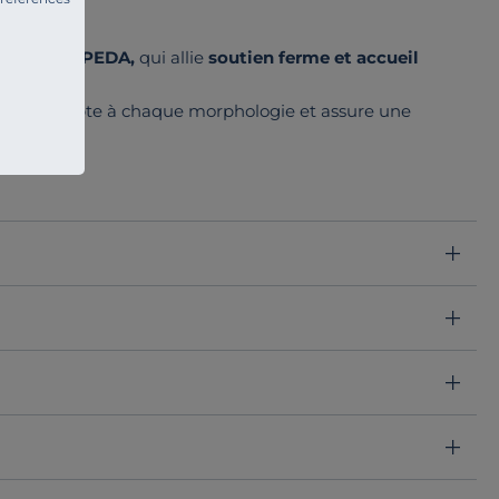
apade d’EPEDA,
qui allie
soutien ferme et accueil
ée.
clé)
s’adapte à chaque morphologie et assure une
ocure une sensation enveloppante et un confort
ines de France
et d’Alpaga, associée à une double
urelle.
nsions