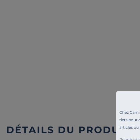
EPEDA
EPEDA
Matelas ressorts ensachés 22 cm
Matelas ressorts ensa
Itinéraire
Le Majestueux
999,00 €
2 999,00 €
Français
Français
Chez Camif 
tiers pour 
DÉTAILS DU PRODUIT
articles ou
Pour tout s