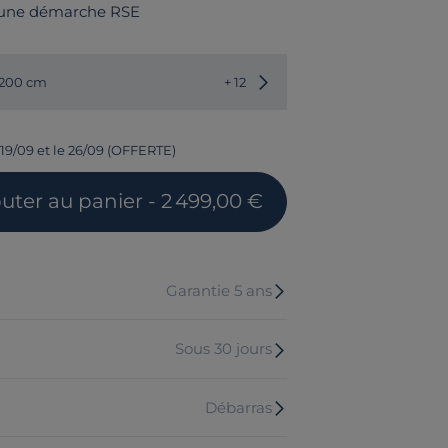
 une démarche RSE
Choisir une autre dimension
 200 cm
+ 12
 19/09 et le 26/09 (OFFERTE)
outer
au panier
- 2 499,00 €
Garantie 5 ans
Sous 30 jours
Débarras