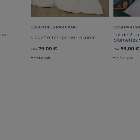
ESSENTIELS PAR CAMIF
COSI PAR CA
ton
Lot de 2 or
Couette Tempérée Pacôme
plumettes 
79,00 €
59,00 €
Dès
Dès
Français
Français
 MATELAS TOUTES DIME
Liv. offerte