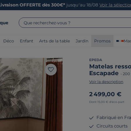
Livraison OFFERTE dès 300€*
jusqu’au 18/08
Voir la sélecti
rque
Que recherchez-vous ?
Déco
Enfant
Arts de la table
Jardin
Promos
Mad
EPEDA
Matelas ress
Escapade
-
200
Voir la description
2 499,00 €
Dont 15,00 € d'éco-part
Fabriqué en Fr
Circuits courts