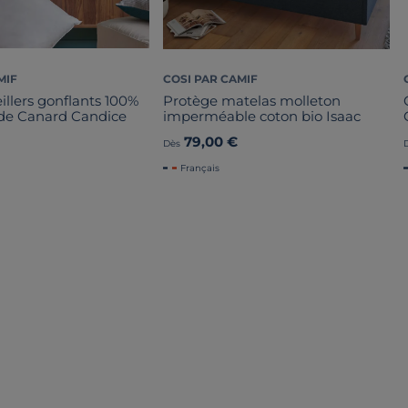
MIF
COSI PAR CAMIF
eillers gonflants 100%
Protège matelas molleton
de Canard Candice
imperméable coton bio Isaac
79,00 €
Dès
Français
NSIONS
Liv. offerte