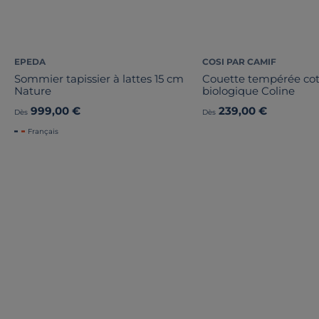
EPEDA
COSI PAR CAMIF
Sommier tapissier à lattes 15 cm
Couette tempérée co
Nature
biologique Coline
999,00 €
239,00 €
Dès
Dès
Français
TOUTE NOTRE OFFRE :
Liv. offerte
Liv. offerte