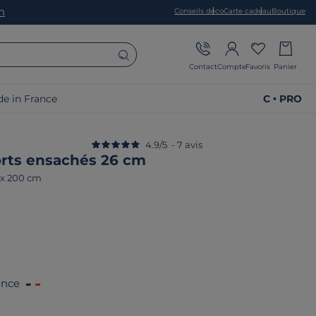
on
Conseils déco
Carte cadeau
Boutique
Contact
Compte
Favoris
Panier
e in France
C • PRO
4.9
/
5
-
7
avis
orts ensachés 26 cm
 x 200 cm
ance