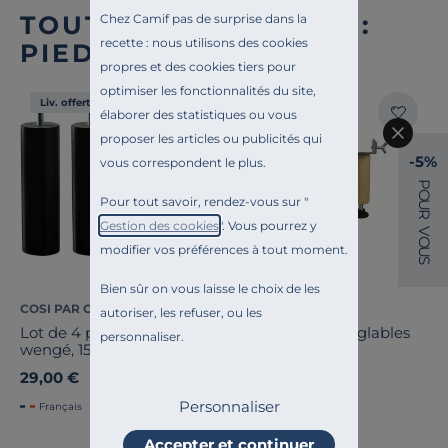
TOUTE NOTRE OFFRE :
Chez Camif pas de surprise dans la
recette : nous utilisons des cookies
PIEDS DE LITS
propres et des cookies tiers pour
optimiser les fonctionnalités du site,
Liv. offerte
Liv. offerte
élaborer des statistiques ou vous
proposer les articles ou publicités qui
-5%
vous correspondent le plus.
P
O
Pour tout savoir, rendez-vous sur "
U
R
Gestion des cookies
". Vous pourrez y
V
O
modifier vos préférences à tout moment.
U
S
Bien sûr on vous laisse le choix de les
COSI PAR CAMIF
COSI PAR CAMIF
autoriser, les refuser, ou les
Lot de 4 pieds cylindre
Lot de 2 pieds réglables
personnaliser.
wengé, 15 cm
de liaison
29,00 €
39,00 €
Personnaliser
Français
Français
Accepter et continuer