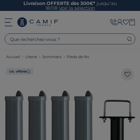
Livraison OFFERTE dès 300€*
jusqu’au
18/08
Voir la sélection
Que recherchez-vous ?
Accueil
>
Literie
>
Sommiers
>
Pieds de lits
Liv. offerte