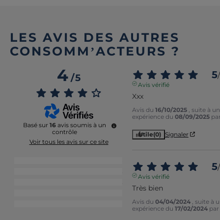
LES AVIS DES AUTRES
CONSOMM’ACTEURS ?
4
5
/
/
5
Avis vérifié
Xxx
Avis du
16/10/2025
, suite à u
expérience du
08/09/2025
pa
Basé sur
16
avis soumis à un
contrôle
Utile
(0)
Signaler
Voir tous les avis sur ce site
5
étoiles
8
5
/
4
étoiles
3
Avis vérifié
3
étoiles
3
Très bien
2
étoiles
1
Avis du
04/04/2024
, suite à 
1
étoile
1
expérience du
17/02/2024
pa