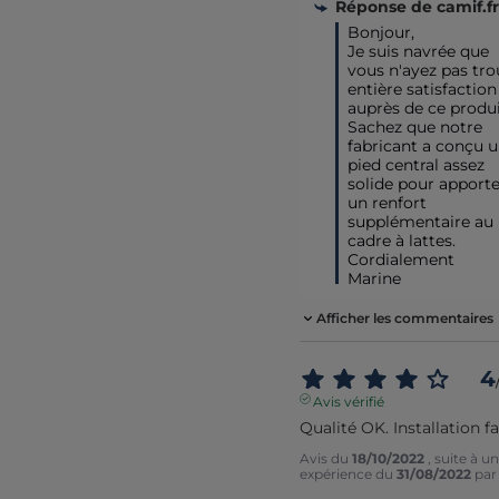
Réponse de
camif.fr
Bonjour,

Je suis navrée que 
vous n'ayez pas tro
entière satisfaction 
auprès de ce produit
Sachez que notre 
fabricant a conçu u
pied central assez 
solide pour apporter
un renfort 
supplémentaire au 
cadre à lattes.

Cordialement

Marine
Afficher les commentaires
4
Avis vérifié
Qualité OK. Installation fa
Avis du
18/10/2022
, suite à u
expérience du
31/08/2022
pa