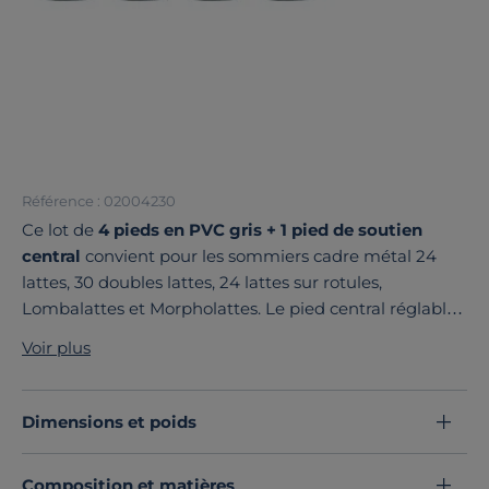
Référence : 02004230
Ce lot de
4 pieds en PVC gris + 1 pied de soutien
central
convient pour les sommiers cadre métal 24
lattes, 30 doubles lattes, 24 lattes sur rotules,
Lombalattes et Morpholattes. Le pied central réglable
assure le bon maintien et la stabilité du sommier.
Voir plus
Le design moderne au coloris discret pourra être utilisé
quel que soit le style de votre chambre.
Découvrez toute notre sélection :
Pieds de lits
Dimensions et poids
Composition et matières