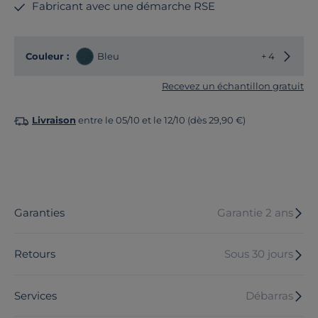
Fabricant avec une démarche RSE
Choisir
Couleur :
Bleu
+ 4
Recevez un échantillon gratuit
Livraison
entre le 05/10 et le 12/10 (dès 29,90 €)
Garanties
Garantie 2 ans
Retours
Sous 30 jours
Services
Débarras