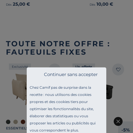
25,00 €
10,00 €
Dès
Dès
TOUTE NOTRE OFFRE :
FAUTEUILS FIXES
Exclusivité
Liv. offerte
Continuer sans accepter
Chez Camif pas de surprise dans la
recette : nous utilisons des cookies
propres et des cookies tiers pour
optimiser les fonctionnalités du site,
élaborer des statistiques ou vous
+2
+1
proposer les articles ou publicités qui
ESSENTIELS PAR CAMIF
CAMIF SIGNATURE
-5%
vous correspondent le plus.