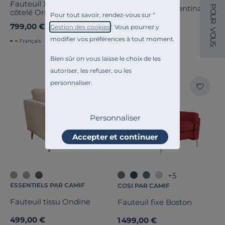
Fauteuil XXL velours
P
Fauteuil cuir Valentina
côtelé Orion
O
Pour tout savoir, rendez-vous sur "
U
R
799,00 €
1 499,00 €
Gestion des cookies
". Vous pourrez y
V
O
modifier vos préférences à tout moment.
U
Français
S
Bien sûr on vous laisse le choix de les
autoriser, les refuser, ou les
Liv. offerte
personnaliser.
Personnaliser
Accepter et continuer
+5
ESSENTIELS PAR CAMIF
COSI PAR CAMIF
Fauteuil tissu Ondine
Fauteuil fixe Boston
499,00 €
1 499,00 €