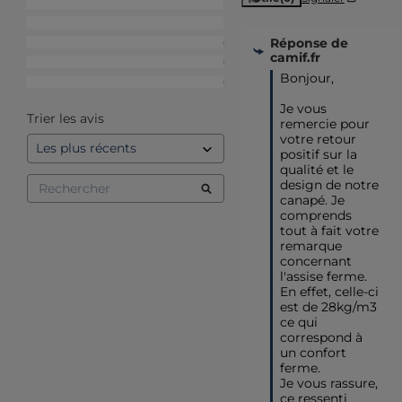
5
étoiles
3
4
étoiles
1
Réponse de
3
étoiles
0
camif.fr
2
étoiles
0
Bonjour, 

1
étoile
0
Je vous 
Trier les avis
remercie pour 
votre retour 
positif sur la 
qualité et le 
design de notre 
canapé. Je 
comprends 
tout à fait votre 
remarque 
concernant 
l'assise ferme.

En effet, celle-ci 
est de 28kg/m3 
ce qui 
correspond à 
un confort 
ferme.

Je vous rassure, 
ce ressenti 