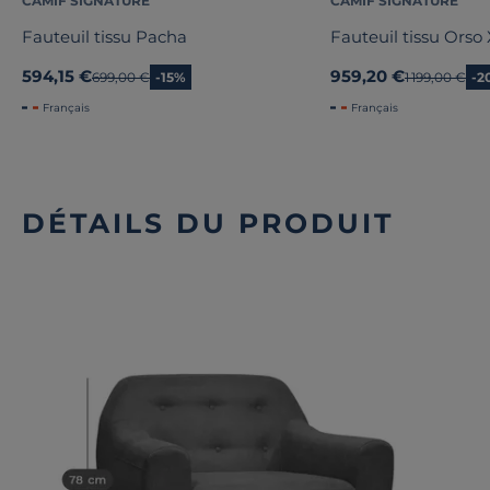
CAMIF SIGNATURE
CAMIF SIGNATURE
Fauteuil tissu Pacha
Fauteuil tissu Orso
594,15 €
959,20 €
Ancien prix
699,00 €
-15%
Ancien prix
1 199,00 €
-2
Français
Français
DÉTAILS DU PRODUIT