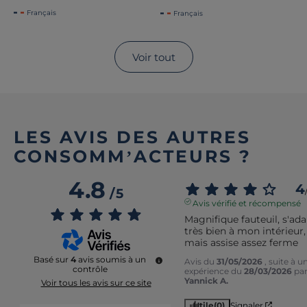
Français
Français
Voir tout
LES AVIS DES AUTRES
CONSOMM’ACTEURS ?
4.8
4
/
5
Avis vérifié et récompensé
Magnifique fauteuil, s'ada
très bien à mon intérieur, 
mais assise assez ferme
Basé sur
4
avis soumis à un
Avis du
31/05/2026
, suite à u
contrôle
expérience du
28/03/2026
pa
Yannick A.
Voir tous les avis sur ce site
Utile
(0)
Signaler