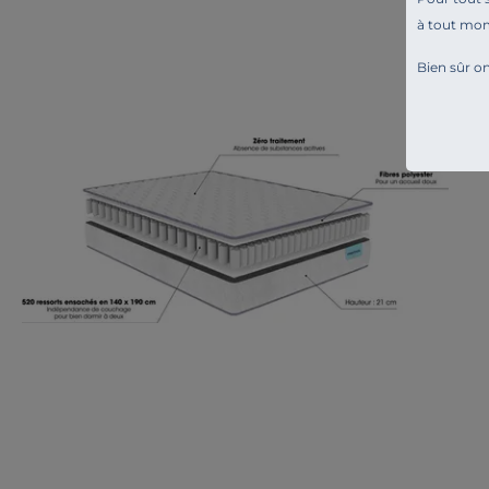
à tout mo
Bien sûr on