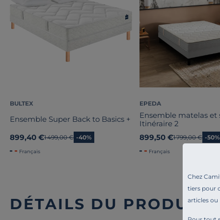
BULTEX
EPEDA
Ensemble matelas et
Ensemble Super Back to Basics +
Itinéraire 2
899,40 €
899,50 €
Ancien prix
1 499,00 €
-40%
Ancien prix
1 799,00 €
-50%
Français
Français
Chez Camif 
tiers pour 
DÉTAILS DU PRODUIT
articles ou
Pour tout s