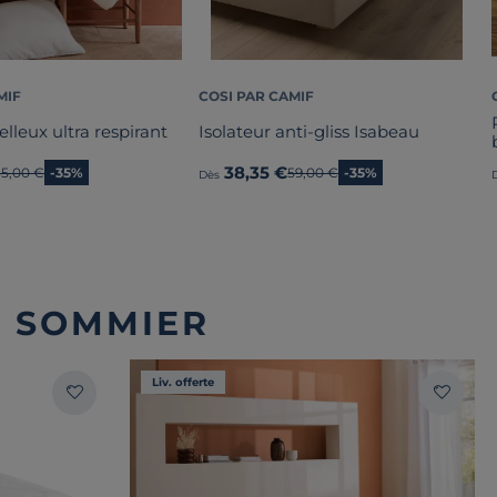
MIF
COSI PAR CAMIF
elleux ultra respirant
Isolateur anti-gliss Isabeau
38,35 €
Ancien prix
35,00 €
-35%
Ancien prix
59,00 €
-35%
Dès
T SOMMIER
Liv. offerte