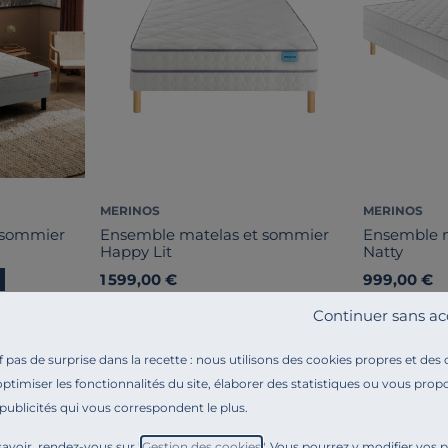
MERINOS
MERINOS
 sommier
Ensemble matelas et sommier
Ensemble 
Happy Lit
Natty
1 599,00 €
999,00 €
Français
Français
Continuer sans ac
pas de surprise dans la recette : nous utilisons des cookies propres et des
optimiser les fonctionnalités du site, élaborer des statistiques ou vous propo
 publicités qui vous correspondent le plus.
avoir, rendez-vous sur "
Gestion des cookies
". Vous pourrez y modifier vos 