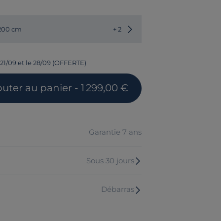
Choisir une autre dimension
 200 cm
+ 2
 21/09 et le 28/09 (OFFERTE)
outer
au panier
- 1 299,00 €
Garantie 7 ans
Sous 30 jours
Débarras