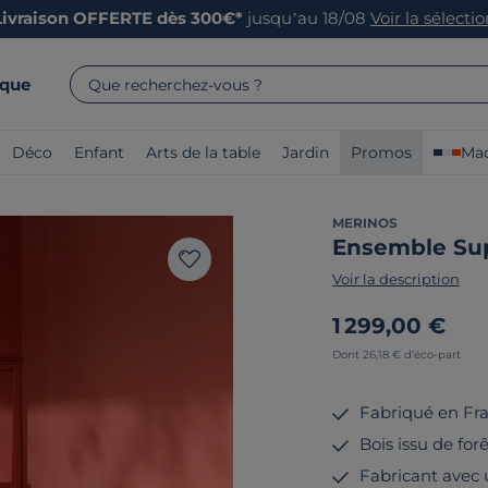
Livraison OFFERTE dès 300€*
jusqu’au 18/08
Voir la sélecti
rque
Que recherchez-vous ?
Déco
Enfant
Arts de la table
Jardin
Promos
Mad
MERINOS
Ensemble Su
Voir la description
1 299,00 €
Dont 26,18 € d'éco-part
Fabriqué en Fr
Bois issu de fo
Fabricant avec