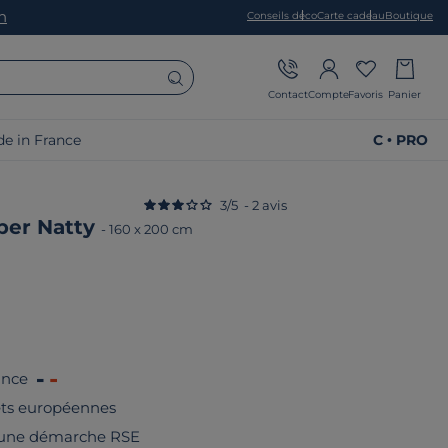
on
Conseils déco
Carte cadeau
Boutique
Contact
Compte
Favoris
Panier
e in France
C • PRO
3
/
5
-
2
avis
per Natty
-
160 x 200 cm
ance
rêts européennes
 une démarche RSE