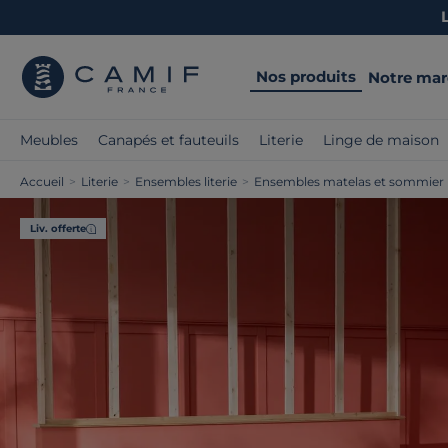
Nos produits
Notre ma
Meubles
Canapés et fauteuils
Literie
Linge de maison
Accueil
>
Literie
>
Ensembles literie
>
Ensembles matelas et sommier
Liv. offerte