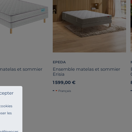
EPEDA
matelas et sommier
Ensemble matelas et sommier
Erisia
1 599,00 €
Français
cepter
 cookies
ser les
préférences