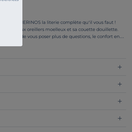
r Natty MERINOS la literie complète qu’il vous faut !
las, deux oreillers moelleux et sa couette douillette.
 pas besoin de vous poser plus de questions, le confort en
une qualité au top et un produit robuste.
accueil tonique avec deux faces de couchage et tout ça
ec une enveloppe en microfibre pour plus de douceur.
et sommier