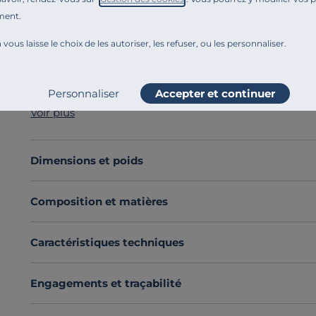
ment.
Référence : 100386083036
Optez pour la simplicité !
 vous laisse le choix de les autoriser, les refuser, ou les personnaliser.
Nous avons créé pour vous un ensemble parfait, le Supe
Cet ensemble est composée de son sommier, pieds, mate
Tout est prévu et assorties pour vous simplifier la vie,
Personnaliser
Accepter et continuer
un clic !
Voir plus
Son sommier tout en bois massif d’épicéa vous assure 
Un matelas en ressorts ensachés au soutien ferme, un 
sans traitement et substances actives.
Dimensions et poids
Ces oreillers et sa couette sont labelisés Oeko-Tex av
Vous allez forcément craquer pour le Super Natty.
Composition et matières
Découvrez toute notre sélection :
Ensembles matelas 
Caractéristiques techniques
Engagements et traçabilité