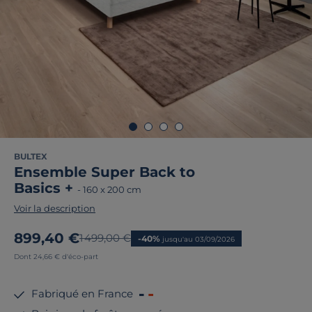
BULTEX
Ensemble Super Back to
Basics +
-
160 x 200 cm
Voir la description
Nouveau prix
899,40 €
Ancien prix
1 499,00 €
-40%
jusqu'au 03/09/2026
Dont 24,66 € d'éco-part
Fabriqué en France