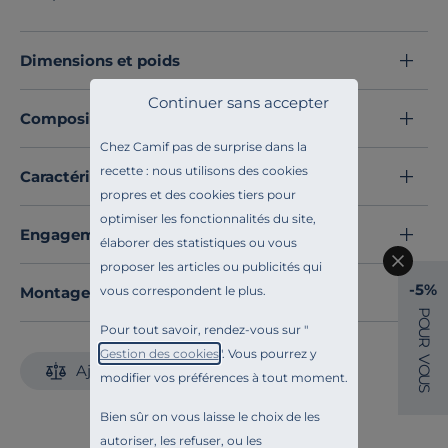
vos nuits. Chaque élément de cet ensemble a été
pensé pour vous garantir des heures de sommeil
réparatrices.
Dimensions et poids
Grâce à son harmonie parfaite, l'ensemble Super Back
to Basics + de Bultex transforme votre chambre en un
Continuer sans accepter
Composition et matières
véritable cocon de bien-être. En un seul clic, vous
profitez d’un confort exceptionnel et d’une esthétique
Chez Camif pas de surprise dans la
soignée, pour des nuits plus sereines et un réveil en
recette : nous utilisons des cookies
Caractéristiques techniques
pleine forme.
propres et des cookies tiers pour
Faites de vos nuits un véritable moment de plaisir
optimiser les fonctionnalités du site,
Engagements et traçabilité
avec cette literie !
élaborer des statistiques ou vous
Découvrez toute notre sélection :
proposer les articles ou publicités qui
-5%
Ensembles matelas et sommier
Montage et conseils d'entretien
vous correspondent le plus.
P
O
Pour tout savoir, rendez-vous sur "
U
R
Gestion des cookies
". Vous pourrez y
V
Ajouter au comparateur
O
modifier vos préférences à tout moment.
U
S
Bien sûr on vous laisse le choix de les
autoriser, les refuser, ou les