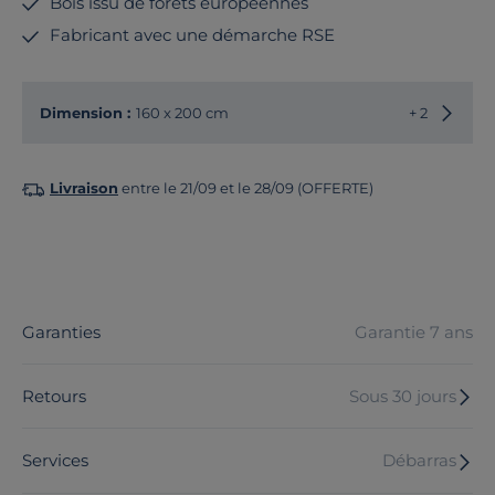
Bois issu de forêts européennes
Fabricant avec une démarche RSE
Choisir
Dimension :
160 x 200 cm
+ 2
Livraison
entre le 21/09 et le 28/09 (OFFERTE)
Garanties
Garantie 7 ans
Retours
Sous 30 jours
Services
Débarras