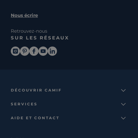
Nous écrire
Retrouvez-nous
SUR LES RÉSEAUX
DÉCOUVRIR CAMIF
La marque
SERVICES
Notre mission
Services et avantages
Nos collections
AIDE ET CONTACT
Comparateur
Le catalogue
Nous contacter
Cagnotte fidélité
Le blog
Suivre votre commande