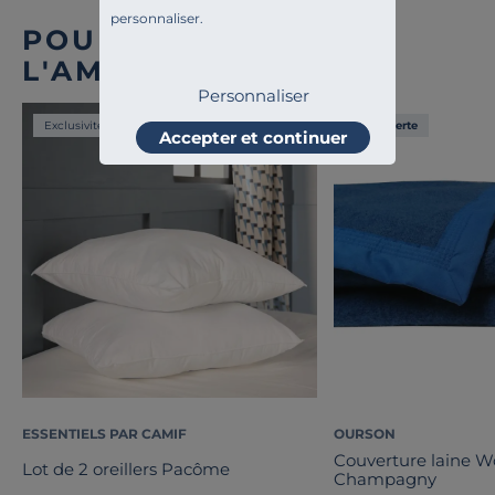
personnaliser.
POUR COMPLÉTER
L'AMBIANCE
Personnaliser
Exclusivité
Liv. offerte
Accepter et continuer
ESSENTIELS PAR CAMIF
OURSON
Couverture laine 
Lot de 2 oreillers Pacôme
Champagny