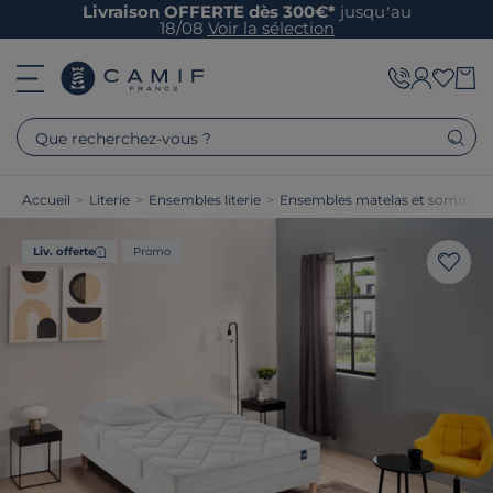
Livraison OFFERTE dès 300€*
jusqu’au
18/08
Voir la sélection
Que recherchez-vous ?
Accueil
>
Literie
>
Ensembles literie
>
Ensembles matelas et sommier
Liv. offerte
Promo