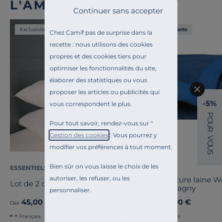
L'AMBIANCE
Continuer sans accepter
Exclusivité
Liv. offerte
Chez Camif pas de surprise dans la
recette : nous utilisons des cookies
propres et des cookies tiers pour
optimiser les fonctionnalités du site,
élaborer des statistiques ou vous
proposer les articles ou publicités qui
-5%
vous correspondent le plus.
P
O
Pour tout savoir, rendez-vous sur "
U
R
Gestion des cookies
". Vous pourrez y
V
O
modifier vos préférences à tout moment.
U
S
Bien sûr on vous laisse le choix de les
ESSENTIELS PAR CAMIF
OURSON
autoriser, les refuser, ou les
Couverture laine 
Lot de 2 oreillers Pacôme
Champagny
personnaliser.
45,00 €
89,00 €
Dès
Dès
Français
Français