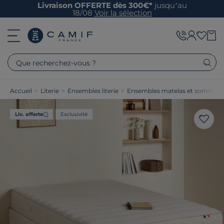
Livraison OFFERTE dès 300€*
jusqu’au
18/08
Voir la sélection
Que recherchez-vous ?
Accueil
>
Literie
>
Ensembles literie
>
Ensembles matelas et sommier
Liv. offerte
Exclusivité