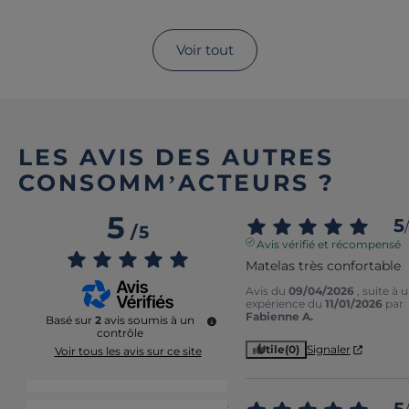
Voir tout
LES AVIS DES AUTRES
CONSOMM’ACTEURS ?
5
5
/
/
5
Avis vérifié et récompensé
Matelas très confortable
Avis du
09/04/2026
, suite à 
expérience du
11/01/2026
par
Fabienne A.
Basé sur
2
avis soumis à un
contrôle
Utile
(0)
Signaler
Voir tous les avis sur ce site
5
étoiles
2
4
étoiles
0