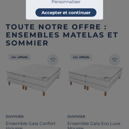
Personnaliser
Accepter et continuer
TOUTE NOTRE OFFRE :
ENSEMBLES MATELAS ET
SOMMIER
Liv. offerte
Liv. offerte
DUVIVIER
DUVIVIER
Ensemble Gala Confort
Ensemble Gala Eco Luxe
mousse
Mousse