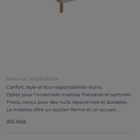
Référence : 100386383054
Confort, style et éco-responsabilité réunis.
Optez pour l’ensemble matelas Théodore et sommier
Théos, conçu pour des nuits réparatrices et durables.
Le matelas offre un soutien ferme et un accueil
moelleux, grâce à son latex 100 % naturel et ses 7
Voir plus
zones de confort qui épousent votre morphologie.
Le sommier, en bois massif avec tissu lin élégant,
complète parfaitement l’ensemble avec solidité et