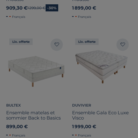
909,30 €
1 899,00 €
Ancien prix
1 299,00 €
-30%
Français
Français
Liv. offerte
Liv. offerte
BULTEX
DUVIVIER
Ensemble matelas et
Ensemble Gala Eco Luxe
sommier Back to Basics
Visco
899,00 €
1 999,00 €
Français
Français