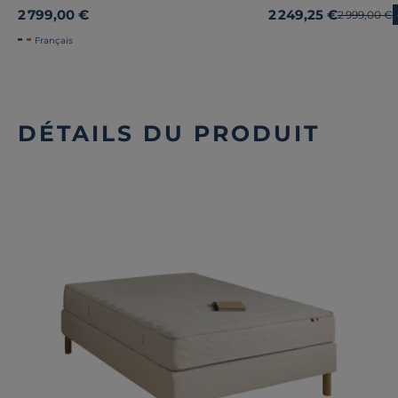
2 799,00 €
2 249,25 €
Ancien prix
2 999,00 €
Français
DÉTAILS DU PRODUIT