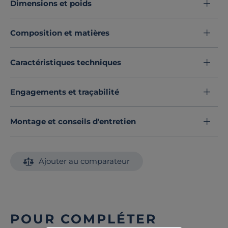
Dimensions et poids
design.
Un duo éco-conçu, recyclable et stylé, pour un
Composition et matières
sommeil responsable.
Découvrez toute notre sélection :
Ensembles matelas et sommier
Caractéristiques techniques
Engagements et traçabilité
Montage et conseils d'entretien
Ajouter au comparateur
POUR COMPLÉTER