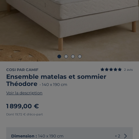
COSI PAR CAMIF
2
avis
Ensemble matelas et sommier
Théodore
-
140 x 190 cm
Voir la description
1 899,00 €
Dont 19,72 € d'éco-part
Choisir
Dimension :
140 x 190 cm
+ 2