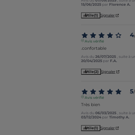
Avis du
07/09/2025
, suite à 
15/06/2025
par
Florence A.
Utile
(1)
Signaler
4
Avis vérifié
.confortable
Avis du
26/07/2025
, suite à 
20/04/2025
par
F.A.
Utile
(2)
Signaler
5
/
Avis vérifié
Très bien
Avis du
06/03/2025
, suite à 
03/12/2024
par
Timothy A.
Utile
(1)
Signaler