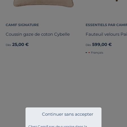
CAMIF SIGNATURE
ESSENTIELS PAR CAMI
Coussin gaze de coton Cybelle
Fauteuil velours P
25,00 €
599,00 €
Dès
Dès
Français
Continuer sans accepter
Chez Camif pas de surprise dans la