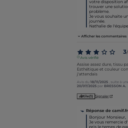
votre disposition af
trouver une solution
problème.

Je vous souhaite une
journée.

Nathalie de l'équip
Afficher les commentaires
3
/
Avis vérifié
Assise assez dure, tissu pa
Esthétique et couleur con
j'attendais
Avis du
18/11/2025
, suite à u
20/07/2025
par
BRESSON A.
Utile
(1)
Signaler
Réponse de
camif.fr
Bonjour Monsieur,

Je vous remercie d'a
pris le temps de par