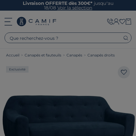
Livraison OFFERTE dès 300€*
jusqu’au
18/08
Voir la sélection
Que recherchez-vous ?
Accueil
>
Canapés et fauteuils
>
Canapés
>
Canapés droits
Exclusivité