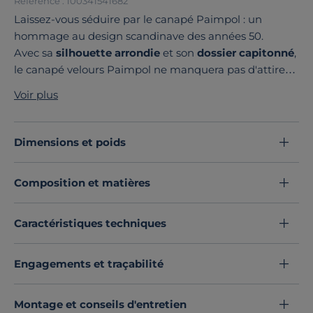
Référence : 100341541682
Laissez-vous séduire par le canapé Paimpol : un
hommage au design scandinave des années 50.
Avec sa
silhouette arrondie
et son
dossier capitonné
,
le canapé velours Paimpol ne manquera pas d'attirer
les regards. Perché sur ses
pieds fuseaux obliques
, il
Voir plus
incarne à merveille le style scandinave, tout en
apportant une touche chaleureuse et accueillante à
votre salon.
Dimensions et poids
Plongez dans l'univers élégant de la collection
Paimpol, où le charme intemporel rencontre le confort
Composition et matières
moderne.
La collection Paimpol vous permettra de réinventer
votre espace de vie avec une
touche moderne et
Caractéristiques techniques
élégante.
Découvrez toute notre sélection :
Canapés droits
Engagements et traçabilité
Montage et conseils d'entretien