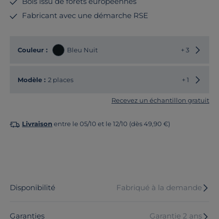
Bois issu de forêts européennes
Fabricant avec une démarche RSE
Choisir
Couleur :
Bleu Nuit
+ 3
Choisir
Modèle :
2 places
+ 1
Recevez un échantillon gratuit
Livraison
entre le 05/10 et le 12/10 (dès 49,90 €)
Disponibilité
Fabriqué à la demande
Garanties
Garantie 2 ans