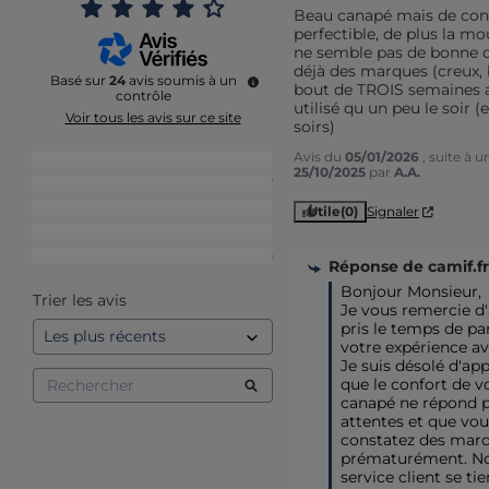
Beau canapé mais de conf
perfectible, de plus la mou
ne semble pas de bonne qua
déjà des marques (creux, 
Basé sur
24
avis soumis à un
bout de TROIS semaines alo
contrôle
utilisé qu un peu le soir (e
Voir tous les avis sur ce site
soirs)
Avis du
05/01/2026
, suite à 
5
étoiles
13
25/10/2025
par
A.A.
4
étoiles
7
3
étoiles
2
Utile
(0)
Signaler
2
étoiles
2
1
étoile
0
Réponse de
camif.fr
Bonjour Monsieur,

Trier les avis
Je vous remercie d'a
pris le temps de par
votre expérience av
Je suis désolé d'app
que le confort de vo
canapé ne répond pa
attentes et que vous
constatez des marq
prématurément. No
service client se tien