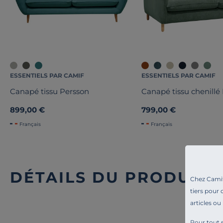
ESSENTIELS PAR CAMIF
ESSENTIELS PAR CAMIF
Canapé tissu Persson
Canapé tissu chenillé
899,00 €
799,00 €
Français
Français
DÉTAILS DU PRODUIT
Chez Camif 
tiers pour 
articles ou
Pour tout s