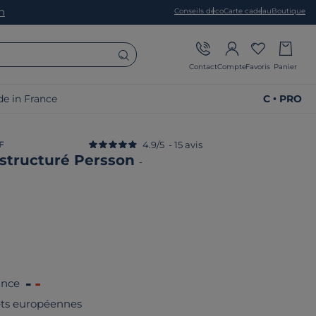
on
Conseils déco
Carte cadeau
Boutique
Contact
Compte
Favoris
Panier
e in France
C • PRO
F
4.9
/
5
-
15
avis
 structuré Persson
-
ance
rêts européennes