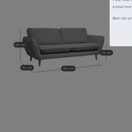
à tout mo
Bien sûr on