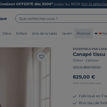
Livraison OFFERTE dès 300€*
jusqu’au 18/08
Voir la sélecti
rque
Que recherchez-vous ?
Déco
Enfant
Arts de la table
Jardin
Promos
Mad
ESSENTIELS PAR CAMI
Canapé tissu
Océan
-
2 places
Voir la description
829,00 €
Dont 13,93 € d'éco-part
Fabriqué en Fr
Bois issu de fo