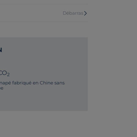
Débarras
N
CO
2
napé fabriqué en Chine sans
ée