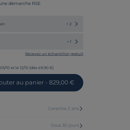
 une démarche RSE
Choisir une autre couleur
an
+ 2
Choisir un autre modèle
+ 1
Recevez un échantillon gratuit
05/10 et le 12/10 (dès 49,90 €)
outer
au panier
- 829,00 €
Garantie 2 ans
Sous 30 jours