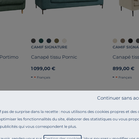
CAMIF SIGNATURE
CAMIF SIGN
 Portimo
Canapé tissu Pornic
Canapé tis
1 099,00 €
899,00 €
Français
Français
Continuer sans ac
pas de surprise dans la recette : nous utilisons des cookies propres et des
optimiser les fonctionnalités du site, élaborer des statistiques ou vous propo
 publicités qui vous correspondent le plus.
Référence : 100371311621
Canapé tissu Persson :
l'alliance parfaite entre origin
avoir, rendez-vous sur "
Gestion des cookies
". Vous pourrez y modifier vos 