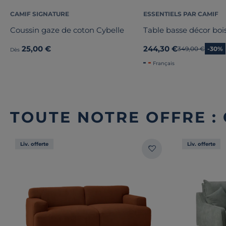
CAMIF SIGNATURE
ESSENTIELS PAR CAMIF
Coussin gaze de coton Cybelle
Table basse décor bo
25,00 €
244,30 €
Ancien prix
349,00 €
-30%
Dès
Français
TOUTE NOTRE OFFRE :
Liv. offerte
Liv. offerte