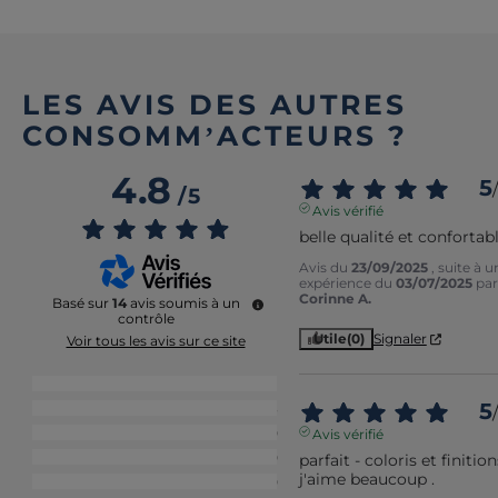
LES AVIS DES AUTRES
CONSOMM’ACTEURS ?
4.8
5
/
/
5
Avis vérifié
belle qualité et confortab
Avis du
23/09/2025
, suite à u
expérience du
03/07/2025
par
Corinne A.
Basé sur
14
avis soumis à un
contrôle
Utile
(0)
Signaler
Voir tous les avis sur ce site
5
étoiles
11
5
4
étoiles
3
/
3
étoiles
0
Avis vérifié
2
étoiles
0
parfait - coloris et finitions
j'aime beaucoup .
1
étoile
0