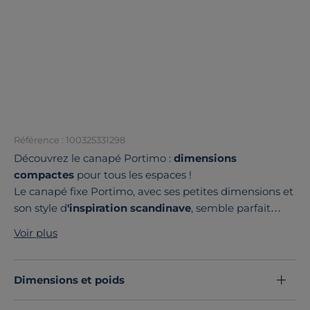
Référence : 100325331298
Découvrez le canapé Portimo :
dimensions
compactes
pour tous les espaces !
Le canapé fixe Portimo, avec ses petites dimensions et
son style d
'inspiration scandinave
, semble parfait
pour apporter une touche de confort et d'élégance à
Voir plus
tous les intérieurs.
Son
assise haute et ferme
offre un excellent soutien,
tandis que le dossier enveloppant promet des
Dimensions et poids
moments de détente agréables.
On aime ses
pieds en chêne massif,
qui ajoutent une