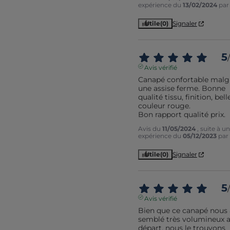
expérience du
13/02/2024
pa
Utile
(0)
Signaler
5
/
Avis vérifié
Canapé confortable malgr
une assise ferme. Bonne 
qualité tissu, finition, belle
couleur rouge. 

Bon rapport qualité prix.
Avis du
11/05/2024
, suite à u
expérience du
05/12/2023
par
Utile
(0)
Signaler
5
/
Avis vérifié
Bien que ce canapé nous a
semblé très volumineux a
départ, nous le trouvons 