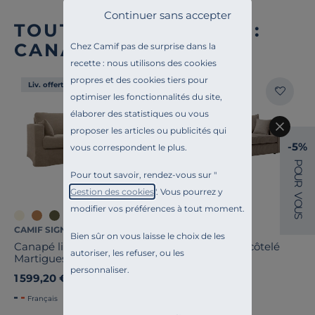
Continuer sans accepter
TOUTE NOTRE OFFRE :
CANAPÉS DROITS
Chez Camif pas de surprise dans la
recette : nous utilisons des cookies
propres et des cookies tiers pour
Liv. offerte
Liv. offerte
optimiser les fonctionnalités du site,
élaborer des statistiques ou vous
proposer les articles ou publicités qui
-5%
vous correspondent le plus.
P
O
Pour tout savoir, rendez-vous sur "
U
R
Gestion des cookies
". Vous pourrez y
V
O
modifier vos préférences à tout moment.
U
S
CAMIF SIGNATURE
CAMIF SIGNATURE
Bien sûr on vous laisse le choix de les
Canapé lin déhoussable
Canapé velours côtelé
autoriser, les refuser, ou les
Martigues
Otto
personnaliser.
1 599,20 €
999,00 €
Ancien prix
1 999,00 €
-20%
Français
Français