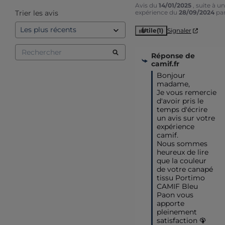
Avis du
14/01/2025
, suite à u
Trier les avis
expérience du
28/09/2024
pa
Utile
(1)
Signaler
Réponse de
camif.fr
Bonjour 
madame,

Je vous remercie 
d'avoir pris le 
temps d'écrire 
un avis sur votre 
expérience 
camif.

Nous sommes 
heureux de lire 
que la couleur 
de votre canapé 
tissu Portimo 
CAMIF Bleu 
Paon vous 
apporte 
pleinement 
satisfaction 🦚
