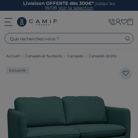
Livraison OFFERTE dès 300€*
jusqu’au
18/08
Voir la sélection
Que recherchez-vous ?
Accueil
>
Canapés et fauteuils
>
Canapés
>
Canapés droits
Exclusivité