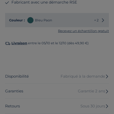
Fabricant avec une démarche RSE
Choisir
Couleur :
Bleu Paon
+ 2
Recevez un échantillon gratuit
Livraison
entre le 05/10 et le 12/10 (dès 49,90 €)
Disponibilité
Fabriqué à la demande
Garanties
Garantie 2 ans
Retours
Sous 30 jours