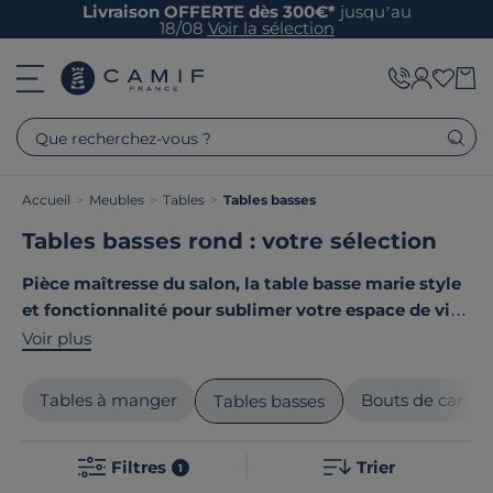
Livraison OFFERTE dès 300€*
jusqu’au
18/08
Voir la sélection
Que recherchez-vous ?
Accueil
>
Meubles
>
Tables
>
Tables basses
Tables basses rond : votre sélection
Pièce maîtresse du salon, la table basse marie style
et fonctionnalité pour sublimer votre espace de vie
.
Découvrez notre collection aux multiples facettes :
Voir plus
designs minimalistes, matériaux solides comme le bois
massif, le verre ou le métal, formes variées du rond au
Tables à manger
Bouts de canap
Tables basses
rectangulaire. Nos tables allient esthétique
contemporaine et praticité avec des options de
Filtres
Trier
rangement intégrées, des plateaux relevables ou des
1