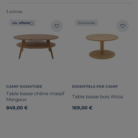
tables gigognes.
Made in France ou Europe
, nos tables
basses incarnent l'élégance.
3 articles
Liv. offerte
Exclusivité
Forme
1
Fonctionnalité(s)
Largeur
Hauteur
CAMIF SIGNATURE
ESSENTIELS PAR CAMIF
Profondeur
Table basse chêne massif
Table basse bois Alicia
Margaux
Marque
849,00 €
169,00 €
Note des clients
Stock