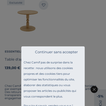
Exclusivité
Certifications et labels
Pays de fabrication
Continuer sans accepter
ESSENTIELS PAR CAMIF
Table d'appoint bois Alicia
Chez Camif pas de surprise dans la
139,00 €
recette : nous utilisons des cookies
propres et des cookies tiers pour
optimiser les fonctionnalités du site,
élaborer des statistiques ou vous
Chez Camif, on innove en permanence. Notre équipe éditoriale a
par exemple généré cette page à l'aide d'une intelligence artificielle.
proposer les articles ou publicités qui
Des retours ? Nous sommes à l'écoute. Tout comme la
transparence, l'amélioration continue fait partie de nos
-5%
vous correspondent le plus.
engagements.
P
O
Pour tout savoir, rendez-vous sur "