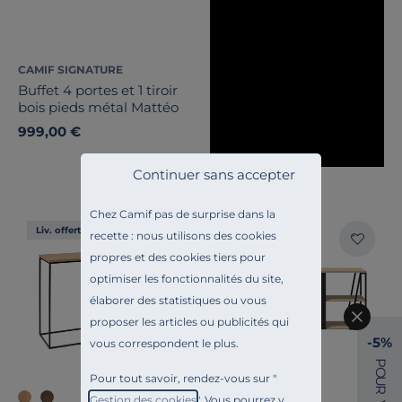
CAMIF SIGNATURE
Buffet 4 portes et 1 tiroir
bois pieds métal Mattéo
999,00 €
Continuer sans accepter
Chez Camif pas de surprise dans la
Liv. offerte
Liv. offerte
recette : nous utilisons des cookies
propres et des cookies tiers pour
optimiser les fonctionnalités du site,
élaborer des statistiques ou vous
proposer les articles ou publicités qui
-5%
vous correspondent le plus.
P
O
Pour tout savoir, rendez-vous sur "
U
R
Gestion des cookies
". Vous pourrez y