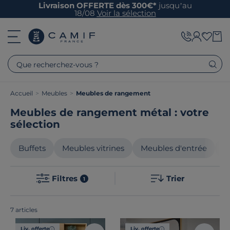
Livraison OFFERTE dès 300€*
jusqu’au
18/08
Voir la sélection
Que recherchez-vous ?
Accueil
>
Meubles
>
Meubles de rangement
Meubles de rangement métal : votre
sélection
Buffets
Meubles vitrines
Meubles d'entrée
M
Filtres
Trier
1
7 articles
Liv. offerte
Liv. offerte