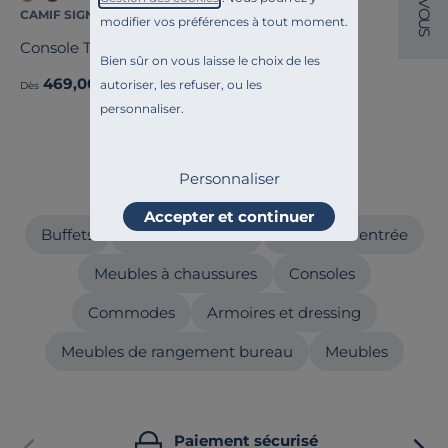
V
CAMIF SIGNATURE
CAMIF SIGNATURE
O
modifier vos préférences à tout moment.
U
S
Console Teri
Buffet Albi
Bien sûr on vous laisse le choix de les
469,00 €
999,00 €
autoriser, les refuser, ou les
Dès
Dès
personnaliser.
Personnaliser
Craquez aussi pour
Accepter et continuer
Buffets
Meubles vitrines
Meubles d'entrée
Meubles à chaussures
Consoles
Commodes
Armoires et dressing
Meubles de rangement bureau
Meubles
Paiement sécurisé