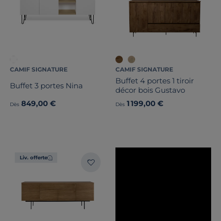
Note des clients
Stock
Certifications et labels
CAMIF SIGNATURE
CAMIF SIGNATURE
Buffet 4 portes 1 tiroir
Pays de fabrication
Buffet 3 portes Nina
décor bois Gustavo
849,00 €
1 199,00 €
Dès
Dès
Liv. offerte