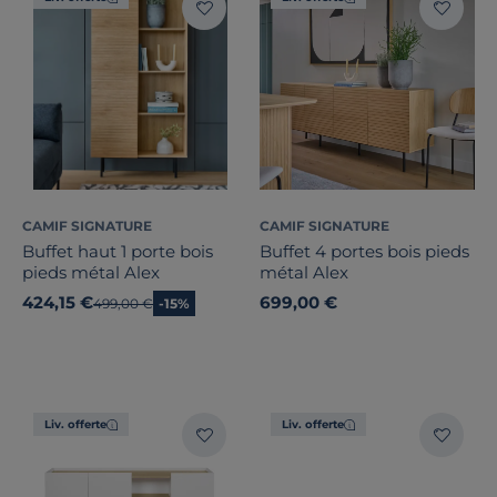
Largeur
Hauteur
CAMIF SIGNATURE
CAMIF SIGNATURE
Buffet haut 1 porte bois
Buffet 4 portes bois pieds
Profondeur
pieds métal Alex
métal Alex
424,15 €
699,00 €
Ancien prix
499,00 €
-15%
Type de porte
Nombre de tiroirs
Nombre de portes
Liv. offerte
Liv. offerte
Marque