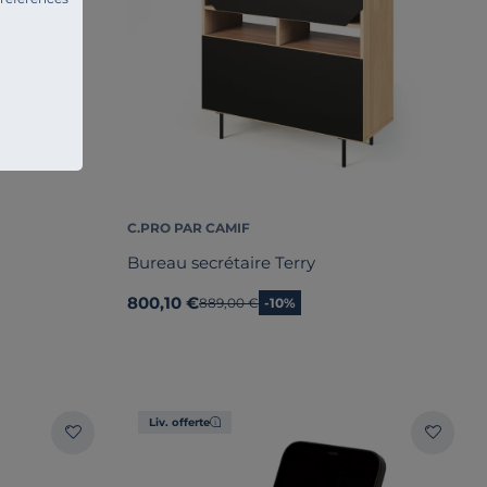
C.PRO PAR CAMIF
Bureau secrétaire Terry
800,10 €
Ancien prix
889,00 €
-10%
Liv. offerte