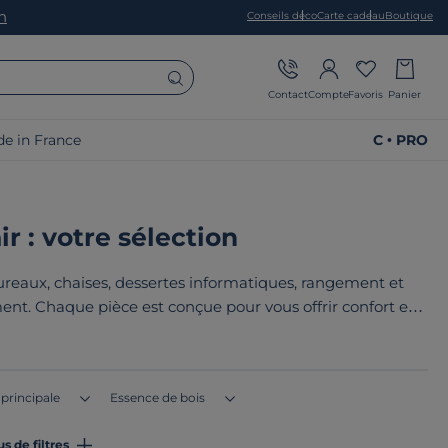
on
Conseils déco
Carte cadeau
Boutique
Contact
Compte
Favoris
Panier
e in France
C • PRO
r : votre sélection
reaux, chaises, dessertes informatiques, rangement et
ent. Chaque pièce est conçue pour vous offrir confort et
oint commun de nos produits ? Ils sont tous
fabriqués en
pe
!
 principale
Essence de bois
us de filtres