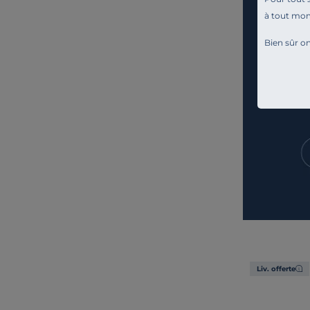
à tout mo
Bien sûr on
Liv. offerte