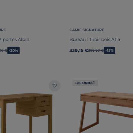
URE
CAMIF SIGNATURE
2 portes Albin
Bureau 1 tiroir bois Atia
339,15 €
en prix
00 €
-20%
Ancien prix
399,00 €
-15%
Liv. offerte