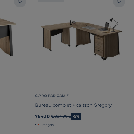
C.PRO PAR CAMIF
Bureau complet + caisson Gregory
764,10 €
Ancien prix
804,00 €
-5%
Français