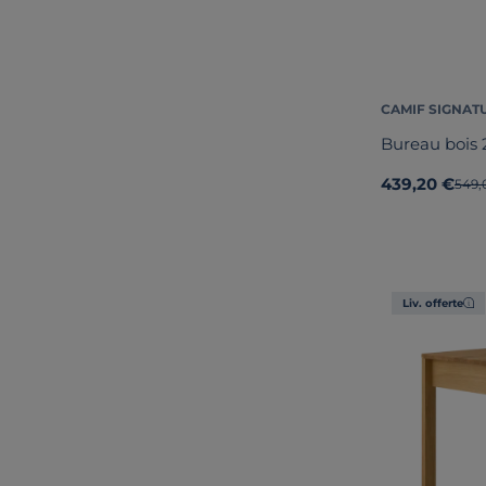
CAMIF SIGNAT
Bureau bois 
439,20 €
Anci
549,
Liv. offerte