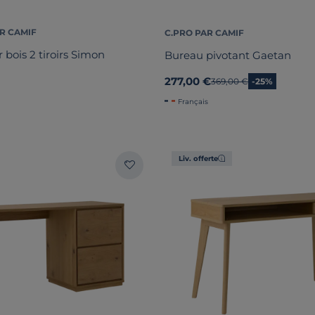
R CAMIF
C.PRO PAR CAMIF
bois 2 tiroirs Simon
Bureau pivotant Gaetan
277,00 €
Ancien prix
369,00 €
-25%
Français
Liv. offerte