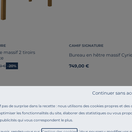
URE
CAMIF SIGNATURE
massif 2 tiroirs
Bureau en hêtre massif Cyrie
ce
749,00 €
n prix
00 €
-20%
Continuer sans ac
pas de surprise dans la recette : nous utilisons des cookies propres et des
optimiser les fonctionnalités du site, élaborer des statistiques ou vous propo
 publicités qui vous correspondent le plus.
avoir, rendez-vous sur "
Gestion des cookies
". Vous pourrez y modifier vos 