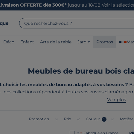
Livraison OFFERTE dès 300€*
jusqu’au 18/08
Voir la sélecti
rque
Que recherchez-vous ?
Déco
Enfant
Arts de la table
Jardin
Promos
Mad
Meubles de bureau bois clai
choisir les meubles de bureau adaptés à vos besoins ?
Bu
 : nos collections répondent à toutes vos envies d'aménagem
 avec des matériaux de qualité et des finitions soignées. Le p
Voir plus
France ou en Euro
Promotion
Prix
Couleur
Matière
1
Fabriqué en France
Pl