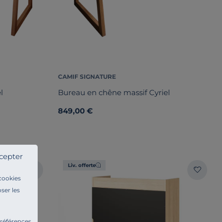
CAMIF SIGNATURE
l
Bureau en chêne massif Cyriel
849,00 €
cepter
Liv. offerte
 cookies
ser les
préférences