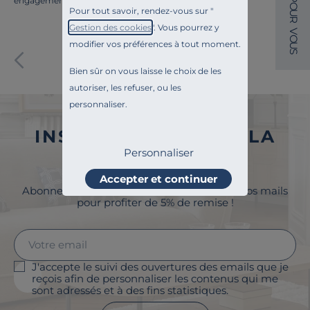
engagements.
O
Pour tout savoir, rendez-vous sur "
U
R
Gestion des cookies
". Vous pourrez y
V
O
modifier vos préférences à tout moment.
U
Paiement sécurisé
S
Bien sûr on vous laisse le choix de les
autoriser, les refuser, ou les
personnaliser.
INSCRIVEZ-VOUS À LA
Personnaliser
NEWSLETTER
Accepter et continuer
Abonnez-vous à la newsletter et surveillez vos mails
pour profiter de 5% de remise !
J'accepte le suivi des ouvertures des emails que je
reçois afin de personnaliser les contenus qui me
sont adressés et à des fins statistiques.