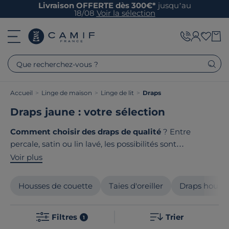
Livraison OFFERTE dès 300€*
jusqu’au
18/08
Voir la sélection
Que recherchez-vous ?
Accueil
>
Linge de maison
>
Linge de lit
>
Draps
Draps jaune : votre sélection
Comment choisir des draps de qualité
? Entre
percale, satin ou lin lavé, les possibilités sont
nombreuses pour habiller votre lit avec élégance.
Voir plus
Optez pour des matières nobles comme le coton au
tissage serré ou le lin naturellement robuste. Nos draps
Housses de couette
Taies d'oreiller
Draps houss
au toucher soyeux vous garantissent des nuits douces
et confortables. Le point commun de nos produits ? Ils
Filtres
Trier
sont tous
fabriqués en France ou en Europe
!
1