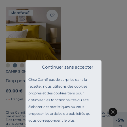
Liv. offerte
+7
Continuer sans accepter
CAMIF SIGNATURE
Chez Camif pas de surprise dans la
Drap percale bio Elise
recette : nous utilisons des cookies
69,00 €
propres et des cookies tiers pour
Français
optimiser les fonctionnalités du site,
élaborer des statistiques ou vous
Chez Camif, on innove en permanence. Notre équipe éditoriale a
proposer les articles ou publicités qui
par exemple généré cette page à l'aide d'une intelligence artificielle.
-5%
Des retours ? Nous sommes à l'écoute. Tout comme la
vous correspondent le plus.
transparence, l'amélioration continue fait partie de nos
P