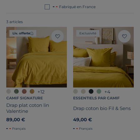
Fabriqué en France
3 articles
Tissage
Liv. offerte
Exclusivité
Dimension
Marque
Traitement
+12
+4
Note des clients
CAMIF SIGNATURE
ESSENTIELS PAR CAMIF
Drap plat coton lin
Stock
Drap coton bio Fil & Sens
Valentine
89,00 €
49,00 €
Certifications et labels
Français
Français
Pays de fabrication