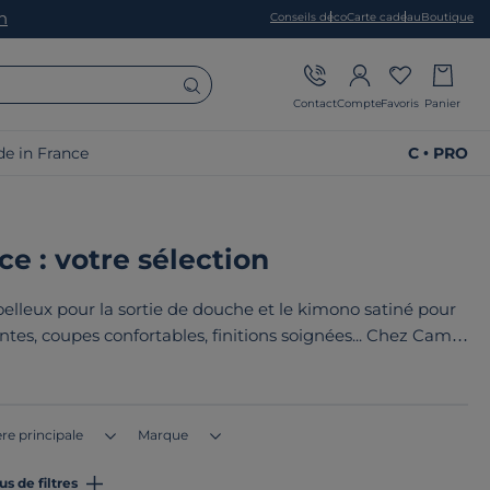
on
Conseils déco
Carte cadeau
Boutique
Contact
Compte
Favoris
Panier
e in France
C • PRO
e : votre sélection
elleux pour la sortie de douche et le kimono satiné pour
es, coupes confortables, finitions soignées... Chez Camif,
 morphologies. Le point commun de nos produits ? Ils sont
u en Europe
!
re principale
Marque
us de filtres