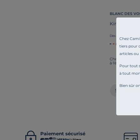
BLANC DES VO
Kimono sat
139,00 €
Dès
Chez Camif 
Français
tiers pour 
articles ou
Chez Camif, on i
à l'écoute. Tout
Pour tout s
à tout mo
Bien sûr on
Serviettes 
Paiement sécurisé