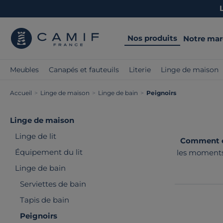
Nos produits
Notre ma
Meubles
Canapés et fauteuils
Literie
Linge de maison
Accueil
>
Linge de maison
>
Linge de bain
>
Peignoirs
Linge de maison
Linge de lit
Comment ch
Équipement du lit
les moments 
nous sélecti
Linge de bain
Serviettes de bain
Tapis de bain
Peignoirs