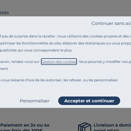
SGES
in JARDINS DE BABYLONE
Continuer sans ac
pas de surprise dans la recette : nous utilisons des cookies propres et des
optimiser les fonctionnalités du site, élaborer des statistiques ou vous propo
 publicités qui vous correspondent le plus.
nnove en permanence. Notre équipe éditoriale a par exemple généré cette pa
 comme la transparence, l'amélioration continue fait partie de nos engagem
avoir, rendez-vous sur "
Gestion des cookies
". Vous pourrez y modifier vos 
ment.
Craquez aussi po
 vous laisse le choix de les autoriser, les refuser, ou les personnaliser.
de bain de fabrication française
Tapis de bain de fabricat
Gants de toilette de fabrication française
Ling
Personnaliser
Accepter et continuer
Paiement en 3x ou 4x
Livraison à domi
sans frais dès 100€
point relais