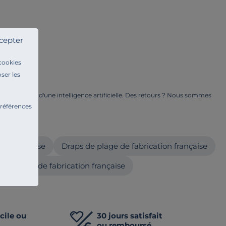
cepter
 cookies
ser les
ge à l'aide d'une intelligence artificielle. Des retours ? Nous sommes
ents.
préférences
ur
ion française
Draps de plage de fabrication française
e de bain de fabrication française
cile ou
30 jours satisfait
ou remboursé