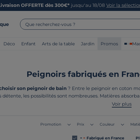
Livraison OFFERTE dès 300€*
jusqu’au 18/08
Voir la sélecti
rque
Que recherchez-vous ?
Déco
Enfant
Arts de la table
Jardin
Promos
Mad
Peignoirs fabriqués en Franc
oisir son peignoir de bain
? Entre le peignoir en coton mo
détente, les possibilités sont nombreuses. Matières absorbant
onnons des peignoirs adaptés à tous les usages et toutes les
Voir plus
tous
fabriqués en France o
Promotion
Prix
Couleur
Matiè
Fabriqué en France
Pl