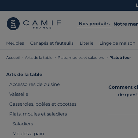
Nos produits
Notre ma
Meubles
Canapés et fauteuils
Literie
Linge de maison
Accueil
>
Arts de la table
>
Plats, moules et saladiers
>
Plats à four
Arts de la table
Accessoires de cuisine
Comment choi
Vaisselle
de questi
praticité et
Casseroles, poêles et cocottes
Plats, moules et saladiers
Saladiers
Moules à pain