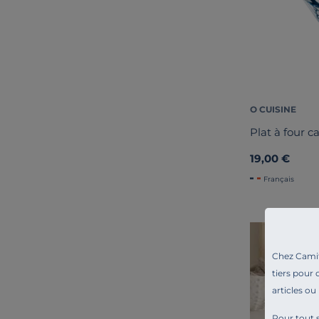
O CUISINE
Plat à four c
19,00 €
Français
Chez Camif 
tiers pour 
articles ou
Pour tout s