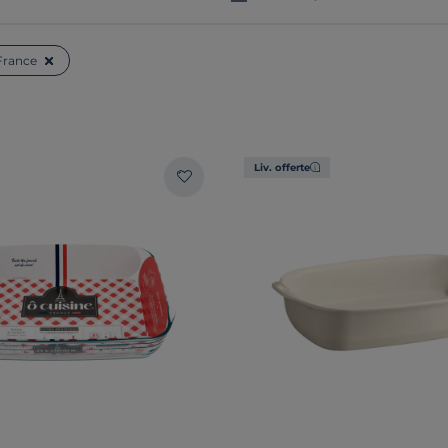
France
Liv. offerte