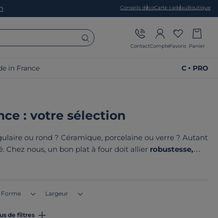
on
Conseils déco
Carte cadeau
Boutique
Contact
Compte
Favoris
Panier
e in France
C • PRO
nce : votre sélection
angulaire ou rond ? Céramique, porcelaine ou verre ? Autant
. Chez nous, un bon plat à four doit allier
robustesse,
 Le point commun de nos produits ? Ils sont tous
fabriqués
rope
!
Forme
Largeur
us de filtres