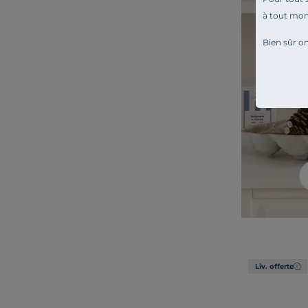
à tout mo
Bien sûr on
Liv. offerte