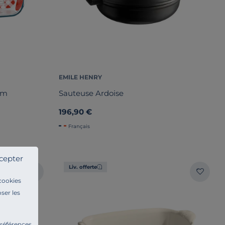
EMILE HENRY
 cm
Sauteuse Ardoise
196,90 €
Français
cepter
Liv. offerte
 cookies
ser les
préférences