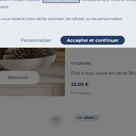
ment.
 vous laisse le choix de les autoriser, les refuser, ou les personnaliser.
Personnaliser
Accepter et continuer
O CUISINE
Plat à four ovale en verre 39
25,00 €
Français
Liv. offerte