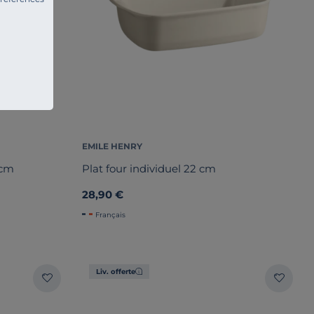
EMILE HENRY
 cm
Plat four individuel 22 cm
28,90 €
Français
Liv. offerte