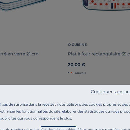
O CUISINE
arré en verre 21 cm
Plat à four rectangulaire 35
20,00 €
Français
Continuer sans ac
Liv. offerte
pas de surprise dans la recette : nous utilisons des cookies propres et des
optimiser les fonctionnalités du site, élaborer des statistiques ou vous propo
 publicités qui vous correspondent le plus.
avoir, rendez-vous sur "
Gestion des cookies
". Vous pourrez y modifier vos 