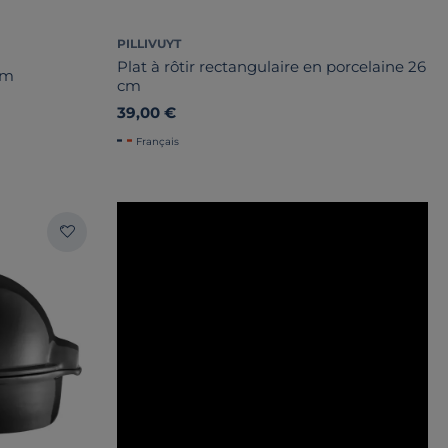
PILLIVUYT
Plat à rôtir rectangulaire en porcelaine 26
cm
cm
39,00 €
Français