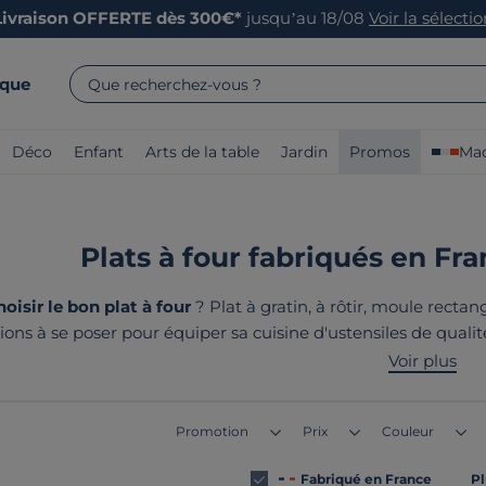
Livraison OFFERTE dès 300€*
jusqu’au 18/08
Voir la sélecti
rque
Que recherchez-vous ?
Déco
Enfant
Arts de la table
Jardin
Promos
Mad
Plats à four fabriqués en Fra
sir le bon plat à four
? Plat à gratin, à rôtir, moule rect
ons à se poser pour équiper sa cuisine d'ustensiles de qualité
 esthétisme
pour mijoter vos plus belles recettes familiales.
Voir plus
en France ou en Eu
Promotion
Prix
Couleur
Fabriqué en France
Pl