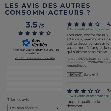
LES AVIS DES AUTRES
CONSOMM’ACTEURS ?
3.5
4
/
5
Avis vérifié et récompensé
Très bien, conforme aux 
attendus, néanmoins une 
petite déconvenue sur le 
passement à l’angle du ta
Basé sur
2
avis soumis à un
qui s’abîme sans raison
contrôle
Voir tous les avis sur ce site
Avis du
06/07/2026
, suite à 
expérience du
25/04/2026
pa
Amandine A.
5
étoiles
0
4
étoiles
1
Utile
(0)
Signaler
3
étoiles
1
2
étoiles
0
1
étoile
0
3
/
Avis vérifié et récompensé
Trier les avis
rapport qualite prix 
decevant.