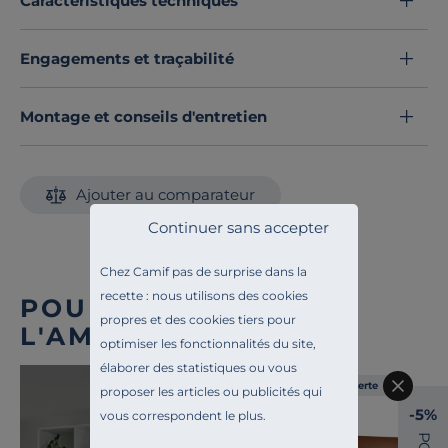
Caractéristiques techniques
pièce.
Optez
pour la
touche élégante
de Rita qui
illumine
Engagements et traçabilité
vos pièces.
Découvrez toute notre sélection :
Tapis d'intérieur
Montage et conseils d'entretien
Ajouter au comparateur
Continuer sans accepter
Chez Camif pas de surprise dans la
recette : nous utilisons des cookies
POUR COMPLÉTER
propres et des cookies tiers pour
L'AMBIANCE
optimiser les fonctionnalités du site,
élaborer des statistiques ou vous
Liv. offerte
proposer les articles ou publicités qui
-5%
vous correspondent le plus.
P
O