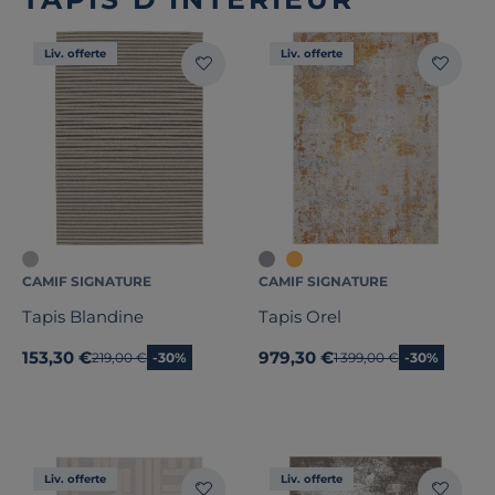
Liv. offerte
Liv. offerte
CAMIF SIGNATURE
CAMIF SIGNATURE
Tapis Blandine
Tapis Orel
153,30 €
979,30 €
Ancien prix
219,00 €
-30%
Ancien prix
1 399,00 €
-30%
Liv. offerte
Liv. offerte