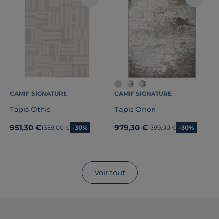
CAMIF SIGNATURE
CAMIF SIGNATURE
Tapis Othis
Tapis Orion
951,30 €
979,30 €
Ancien prix
1 359,00 €
-30%
Ancien prix
1 399,00 €
-30%
Voir tout