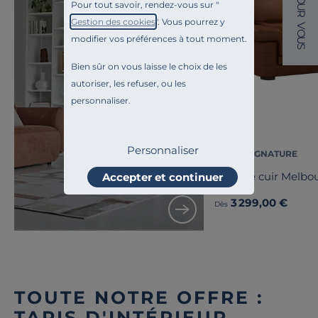
Pour tout savoir, rendez-vous sur "
U
R
Gestion des cookies
". Vous pourrez y
V
O
modifier vos préférences à tout moment.
U
S
Bien sûr on vous laisse le choix de les
Toute l'inspiration
autoriser, les refuser, ou les
Organic
personnaliser.
Personnaliser
CAMIF SIGNATURE
Canapé cuir Melbo
Accepter et continuer
3 299,00 €
Dès
TOUTE NOTRE OFFRE :
TAPIS D'INTÉRIEUR