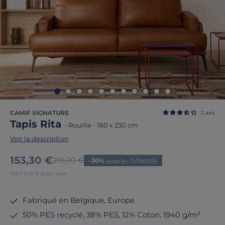
CAMIF SIGNATURE
2
avis
Tapis Rita
-
Rouille
-
160 x 230 cm
Voir la description
Nouveau prix
153,30 €
Ancien prix
219,00 €
-30%
jusqu'au 01/09/2026
Dont 0,61 € d'éco-part
Fabriqué en Belgique, Europe
50% PES recyclé, 38% PES, 12% Coton, 1940 g/m²