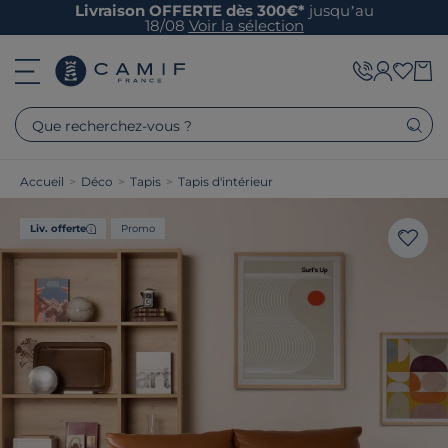
Livraison OFFERTE dès 300€*
jusqu’au
18/08
Voir la sélection
Que recherchez-vous ?
Accueil
>
Déco
>
Tapis
>
Tapis d'intérieur
Liv. offerte
Promo