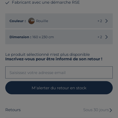
Fabricant avec une démarche RSE
Choisir
Couleur :
Rouille
+ 2
Choisir
Dimension :
160 x 230 cm
+ 2
Le produit sélectionné n'est plus disponible
Inscrivez-vous pour être informé de son retour !
M’alerter du retour en stock
Retours
Sous 30 jours