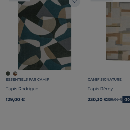
ESSENTIELS PAR CAMIF
CAMIF SIGNATURE
Tapis Rodrigue
Tapis Rémy
129,00 €
230,30 €
Ancien prix
329,00 €
-3