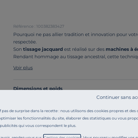
Référence : 100382383427
Pourquoi ne pas allier tradition et innovation pour votr
respectée.
Son
tissage jacquard
est réalisé sur des
machines à én
Rendant hommage au tissage ancestral, cette techniq
également de créer des
couleurs riches
donnant l'imp
Voir plus
Disponible en 2 coloris, nous ne doutons pas que ce tap
maison !
Découvrez toute notre sélection :
Tapis d'intérieur
Dimensions et poids
Continuer sans ac
Composition et matières
pas de surprise dans la recette : nous utilisons des cookies propres et des
optimiser les fonctionnalités du site, élaborer des statistiques ou vous propo
Caractéristiques techniques
 publicités qui vous correspondent le plus.
avoir, rendez-vous sur "
Gestion des cookies
". Vous pourrez y modifier vos 