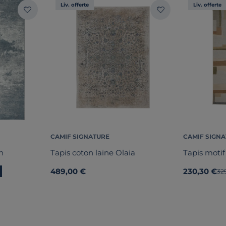
Liv. offerte
Liv. offerte
CAMIF SIGNATURE
CAMIF SIGN
n
Tapis coton laine Olaia
Tapis moti
489,00 €
230,30 €
An
32