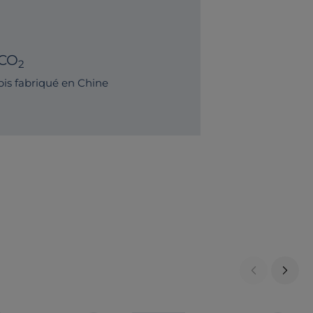
CO
2
is fabriqué en Chine