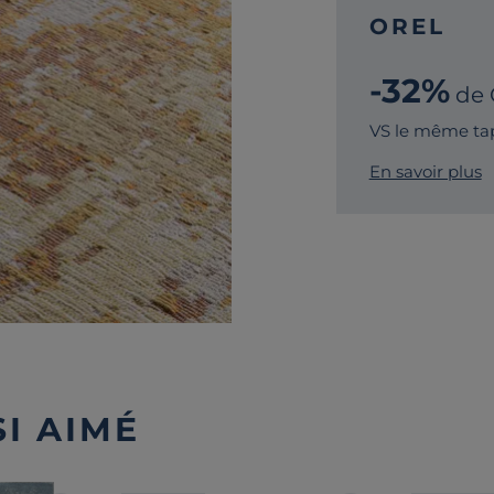
OREL
-32%
de 
VS le même tap
En savoir plus
I AIMÉ