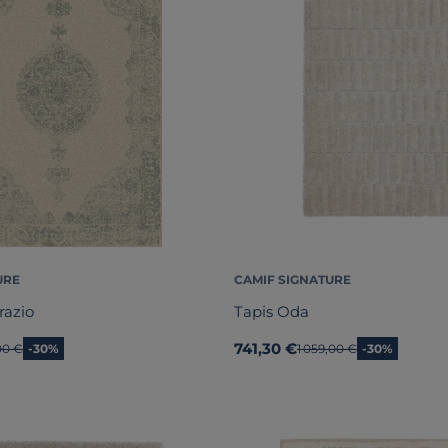
URE
CAMIF SIGNATURE
razio
Tapis Oda
741,30 €
n prix
00 €
-30%
Ancien prix
1 059,00 €
-30%