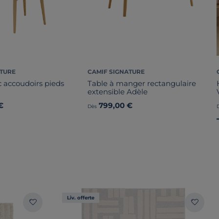
ATURE
CAMIF SIGNATURE
c accoudoirs pieds
Table à manger rectangulaire
extensible Adèle
€
799,00 €
Dès
Liv. offerte