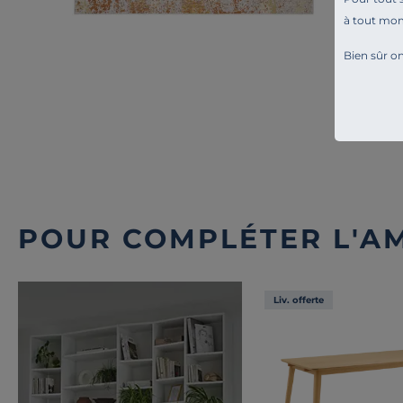
à tout mo
Bien sûr on
POUR COMPLÉTER L'A
Liv. offerte