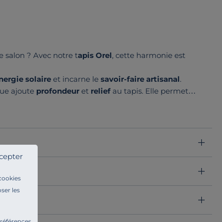
e salon ? Avec notre t
apis Orel
, cette harmonie est
ergie solaire
et incarne le
savoir-faire artisanal
.
ue ajoute
profondeur
et
relief
au tapis. Elle permet
ression de tableaux uniques.
is trouvera la place qui lui est destinée dans votre
cepter
 cookies
ser les
préférences