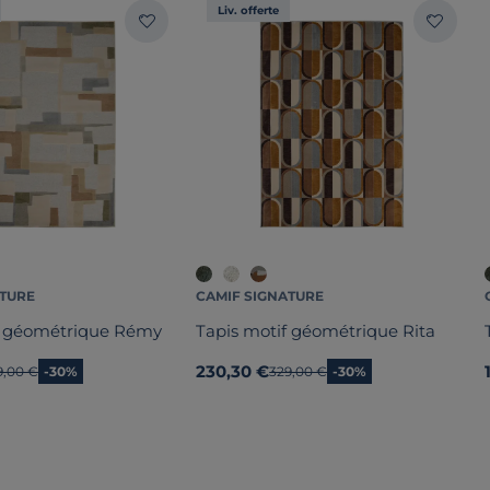
Liv. offerte
ATURE
CAMIF SIGNATURE
f géométrique Rémy
Tapis motif géométrique Rita
230,30 €
cien prix
9,00 €
-30%
Ancien prix
329,00 €
-30%