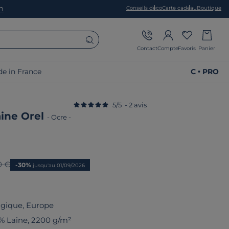
on
Conseils déco
Carte cadeau
Boutique
Contact
Compte
Favoris
Panier
e in France
C • PRO
5
/
5
-
2
avis
aine Orel
-
Ocre
-
 prix
0 €
-30%
jusqu'au 01/09/2026
lgique, Europe
% Laine, 2200 g/m²