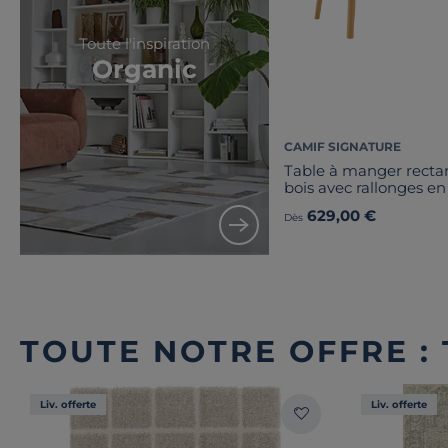
Toute l'inspiration
Organic
CAMIF SIGNATURE
Table à manger recta
bois avec rallonges en
Adèle
629,00 €
Dès
TOUTE NOTRE OFFRE : 
Liv. offerte
Liv. offerte