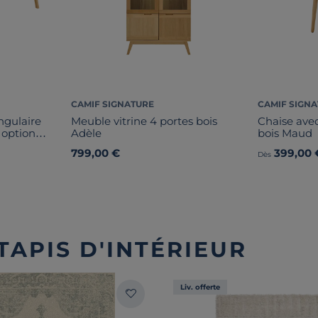
CAMIF SIGNATURE
CAMIF SIGN
ngulaire
Meuble vitrine 4 portes bois
Chaise ave
 option
Adèle
bois Maud
799,00 €
399,00 
Dès
TAPIS D'INTÉRIEUR
Liv. offerte