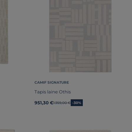
CAMIF SIGNATURE
Tapis laine Othis
951,30 €
Ancien prix
1 359,00 €
-30%