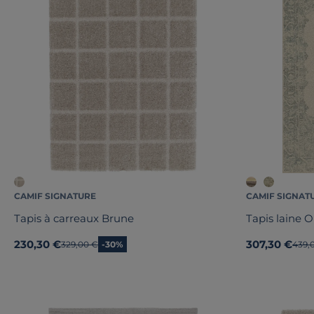
CAMIF SIGNATURE
CAMIF SIGNAT
Tapis à carreaux Brune
Tapis laine O
230,30 €
307,30 €
Ancien prix
329,00 €
-30%
Ancie
439,