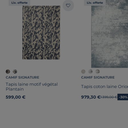
Liv. offerte
Liv. offerte
CAMIF SIGNATURE
CAMIF SIGNATURE
Tapis laine motif végétal
Tapis coton laine Orio
Plantain
599,00 €
979,30 €
Ancien prix
1 399,00 €
-30%