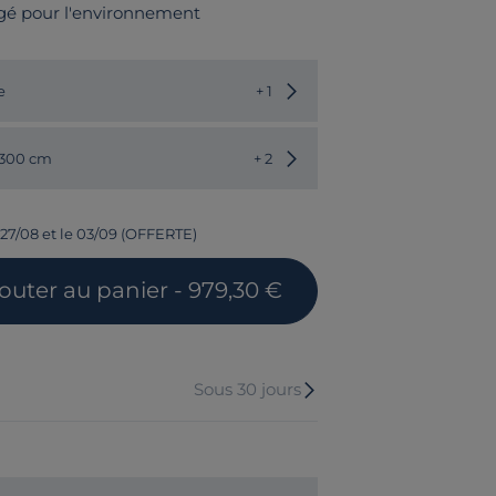
gé pour l'environnement
Choisir une autre couleur
e
+ 1
Choisir une autre dimension
 300 cm
+ 2
 27/08 et le 03/09 (OFFERTE)
jouter
au panier
- 979,30 €
Sous 30 jours