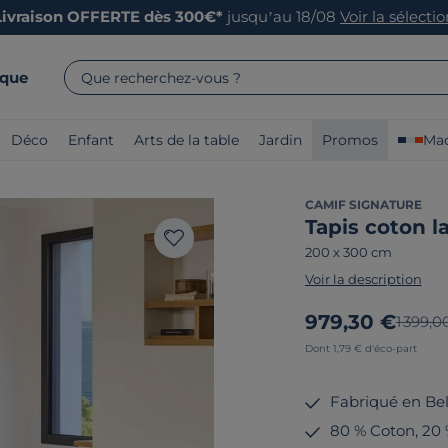
Livraison OFFERTE dès 300€*
jusqu’au 18/08
Voir la sélecti
rque
Que recherchez-vous ?
Déco
Enfant
Arts de la table
Jardin
Promos
Mad
CAMIF SIGNATURE
Tapis coton l
200 x 300 cm
Voir la description
Nouveau prix
979,30 €
Ancien
1 399,0
Dont 1,79 € d'éco-part
Fabriqué en Be
80 % Coton, 20 