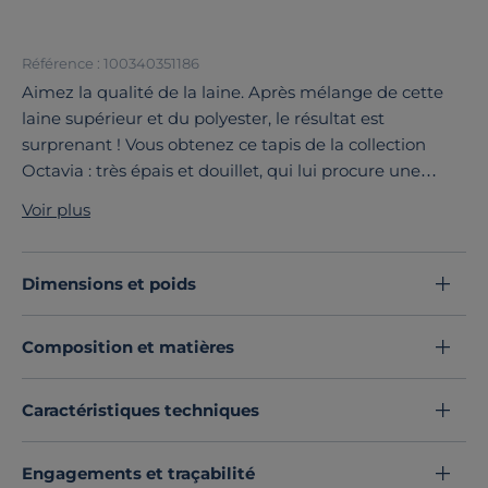
Référence : 100340351186
Aimez la qualité de la laine. Après mélange de cette
laine supérieur et du polyester, le résultat est
surprenant ! Vous obtenez ce tapis de la collection
Octavia : très épais et douillet, qui lui procure une
douceur ultime pour des envies de cocooning.
Voir plus
Ce tapis à la forme rectangulaire est d'une douceur
ultime ! Il ornera parfaitement le sol de votre séjour
avec ses lignes triangulaires et son air contemporain.
Dimensions et poids
Découvrez toute notre sélection :
Tapis d'intérieur
Composition et matières
Caractéristiques techniques
Engagements et traçabilité