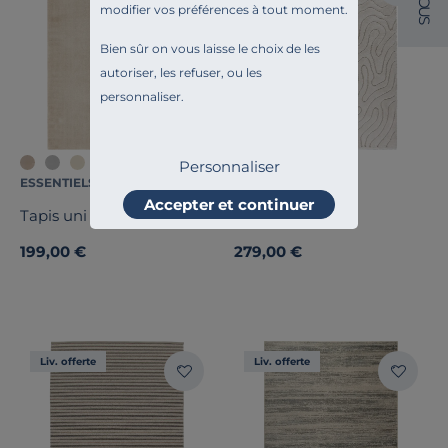
O
modifier vos préférences à tout moment.
U
S
Bien sûr on vous laisse le choix de les
autoriser, les refuser, ou les
personnaliser.
Personnaliser
ESSENTIELS PAR CAMIF
CAMIF SIGNATURE
Accepter et continuer
Tapis uni Bella
Tapis Ralph
199,00 €
279,00 €
Liv. offerte
Liv. offerte