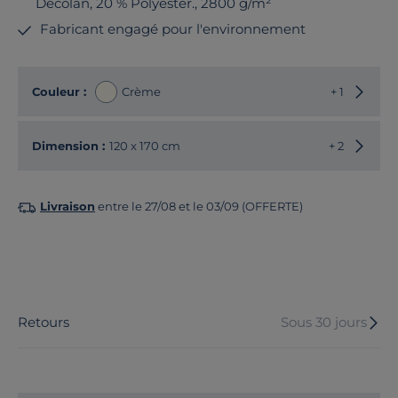
Decolan, 20 % Polyester., 2800 g/m²
Fabricant engagé pour l'environnement
Choisir
Couleur :
Crème
+ 1
Choisir
Dimension :
120 x 170 cm
+ 2
Livraison
entre le 27/08 et le 03/09 (OFFERTE)
Retours
Sous 30 jours