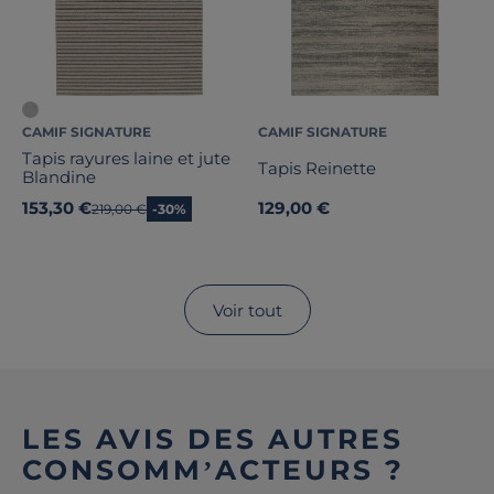
CAMIF SIGNATURE
CAMIF SIGNATURE
Tapis rayures laine et jute
Tapis Reinette
Blandine
153,30 €
129,00 €
Ancien prix
219,00 €
-30%
Voir tout
LES AVIS DES AUTRES
CONSOMM’ACTEURS ?