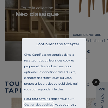
Toute la collection
Néo classique
CAMIF SIGNATURE
Lot de 2 chaises ch
Continuer sans accepter
Canelle
899,00 €
Chez Camif pas de surprise dans la
Français
recette : nous utilisons des cookies
propres et des cookies tiers pour
optimiser les fonctionnalités du site,
élaborer des statistiques ou vous
TOUTE NOTRE OFFRE :
proposer les articles ou publicités qui
-5%
TAPIS D'INTÉRIEUR
vous correspondent le plus.
P
O
Pour tout savoir, rendez-vous sur "
U
R
Liv. offerte
Gestion des cookies
". Vous pourrez y
V