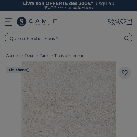
Livraison OFFERTE dès 300€*
jusqu’au
18/08
Voir la sélection
Que recherchez-vous ?
Accueil
>
Déco
>
Tapis
>
Tapis d'intérieur
Liv. offerte