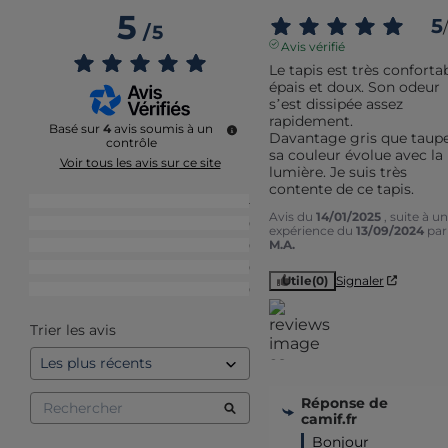
5
5
/
/
5
Avis vérifié
Le tapis est très confortabl
épais et doux. Son odeur 
s’est dissipée assez 
rapidement. 

Basé sur
4
avis soumis à un
Davantage gris que taupe,
contrôle
sa couleur évolue avec la 
Voir tous les avis sur ce site
lumière. Je suis très 
contente de ce tapis.
5
étoiles
4
Avis du
14/01/2025
, suite à u
4
étoiles
0
expérience du
13/09/2024
par
M.A.
3
étoiles
0
2
étoiles
0
Utile
(0)
Signaler
1
étoile
0
Trier les avis
Réponse de
camif.fr
Bonjour 