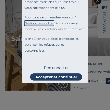
proposer les articles ou publicités qui
-5%
vous correspondent le plus.
P
O
Pour tout savoir, rendez-vous sur "
U
R
Gestion des cookies
". Vous pourrez y
V
O
modifier vos préférences à tout moment.
U
Toute l'inspiration
S
Saint-Martin-de-
Bien sûr on vous laisse le choix de les
autoriser, les refuser, ou les
Ré
personnaliser.
CAMIF SIGNATURE
Personnaliser
Drap housse percale
Accepter et continuer
39,20 €
Ancien pri
49,00 €
-
Dès
Français