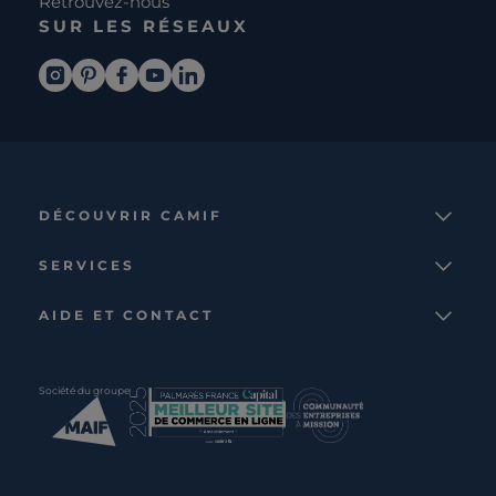
Retrouvez-nous
SUR LES RÉSEAUX
DÉCOUVRIR CAMIF
La marque
SERVICES
Notre mission
Services et avantages
Nos collections
AIDE ET CONTACT
Comparateur
Le catalogue
Nous contacter
Cagnotte fidélité
Le blog
Suivre votre commande
Carte cadeau Camif
Société du groupe
Boutique
Aide et foire aux questions
Partenaire rénovation
Livraisons
C · PRO
Retours et remboursements