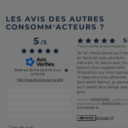
LES AVIS DES AUTRES
CONSOMM’ACTEURS ?
5
5
/
/
5
Avis vérifié et récompensé
Je l'ai choisi parce qu'il est
en laine et jute, produits 
naturels, et parce que j'ava
besoin d'un supplément 
Basé sur
2
avis soumis à un
d'isolation sur mon parqu
contrôle
.Il répond à mes attentes.

Voir tous les avis sur ce site
Seul petit bémol, je pensai
qu'il serait plus beige que 
5
étoiles
2
gris.
4
étoiles
0
Avis du
15/05/2026
, suite à u
3
étoiles
0
expérience du
01/03/2026
par
SYLVAINE A.
2
étoiles
0
1
étoile
0
Utile
(0)
Signaler
Trier les avis