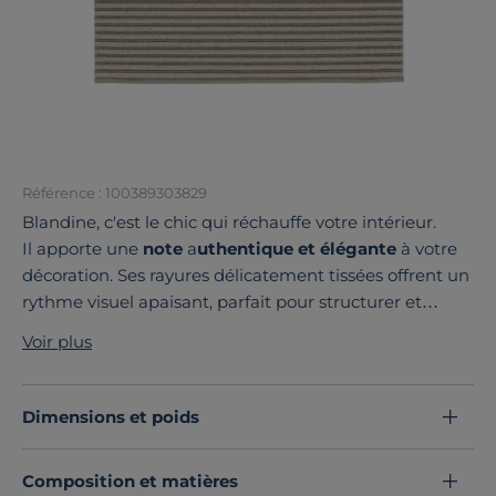
Référence : 100389303829
Blandine, c'est le chic qui réchauffe votre intérieur.
Il apporte une
note
a
uthentique et élégante
à votre
décoration. Ses rayures délicatement tissées offrent un
rythme visuel apaisant, parfait pour structurer et
sublimer votre espace.
Voir plus
Composé d'un mélange raffiné de
laine et de jute,
il
combine les qualités
isolantes
de la laine pour garder
vos sols agréables en toute saison. La
robustesse de la
Dimensions et poids
jute
lui assure une résistance remarquable face à
l'usure du temps.
Composition et matières
Glissez le sous votre table basse ou au pied de votre