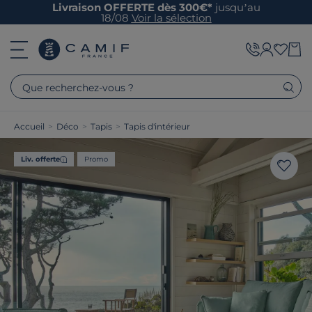
Livraison OFFERTE dès 300€*
jusqu’au
18/08
Voir la sélection
Que recherchez-vous ?
Accueil
>
Déco
>
Tapis
>
Tapis d'intérieur
Liv. offerte
Promo