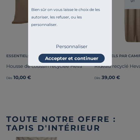
S
Bien sûr on vous laisse le choix de les
autoriser, les refuser, ou les
personnaliser.
Personnaliser
ESSENTIELS PAR CAMIF
ESSENTIELS PAR CAMI
Accepter et continuer
Housse de coussin recyclée Heva
Rideau recyclé Hev
10,00 €
39,00 €
Dès
Dès
TOUTE NOTRE OFFRE :
TAPIS D'INTÉRIEUR