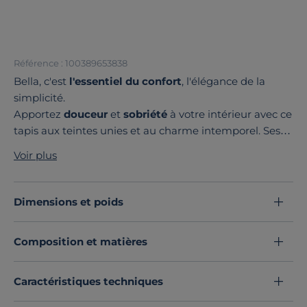
Référence : 100389653838
Bella, c'est
l'essentiel du confort
, l'élégance de la
simplicité.
Apportez
douceur
et
sobriété
à votre intérieur avec ce
tapis aux teintes unies et au charme intemporel. Ses
différents coloris neutres
s'harmonisent avec tous les
Voir plus
styles de décoration.
Offrez vous
confort
et
chaleur
au quotidien, il habille
vos sols avec discrétion tout en créant une atmosphère
Dimensions et poids
accueillante.
Dans votre salon, salle à manger, chambre ou bureau :
Composition et matières
adaptez Bella à vos envies.
Découvrez toute notre sélection :
Tapis d'intérieur
Caractéristiques techniques