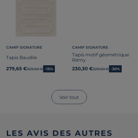
CAMIF SIGNATURE
CAMIF SIGNATURE
Tapis motif géométrique
Tapis Baudile
Rémy
279,65 €
230,30 €
Ancien prix
329,00 €
-15%
Ancien prix
329,00 €
-30%
Voir tout
LES AVIS DES AUTRES