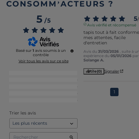
CONSOMM’ACTEURS ?
5
5
/
/
5
Avis vérifié et récompensé
tapis tout à fait conforme 
mes attentes, facile 
d'entretien
Basé sur
1
avis soumis à un
Avis du
31/03/2026
, suite à u
contrôle
expérience du
05/01/2026
par
Solange A.
Voir tous les avis sur ce site
Utile
(0)
Signaler
5
étoiles
1
4
étoiles
0
3
étoiles
0
1
2
étoiles
0
1
étoile
0
Trier les avis