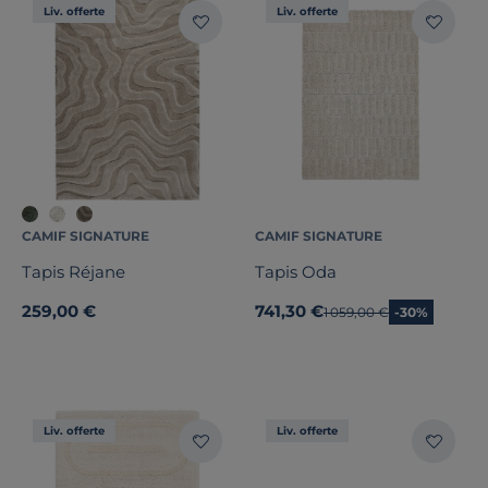
Liv. offerte
Liv. offerte
CAMIF SIGNATURE
CAMIF SIGNATURE
Tapis Réjane
Tapis Oda
259,00 €
741,30 €
Ancien prix
1 059,00 €
-30%
Liv. offerte
Liv. offerte