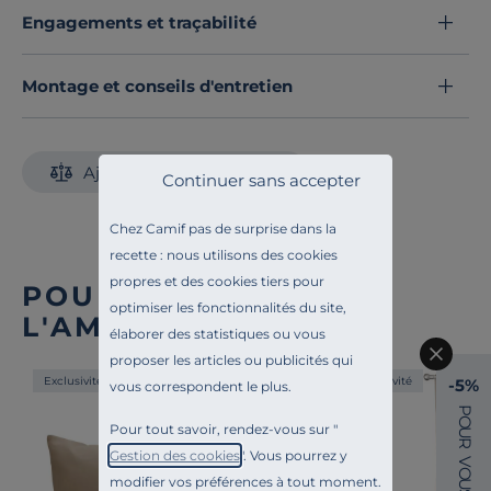
Engagements et traçabilité
Montage et conseils d'entretien
Ajouter au comparateur
Continuer sans accepter
Chez Camif pas de surprise dans la
recette : nous utilisons des cookies
propres et des cookies tiers pour
POUR COMPLÉTER
optimiser les fonctionnalités du site,
L'AMBIANCE
élaborer des statistiques ou vous
proposer les articles ou publicités qui
Exclusivité
Exclusivité
-5%
vous correspondent le plus.
P
O
Pour tout savoir, rendez-vous sur "
U
R
Gestion des cookies
". Vous pourrez y
V
O
modifier vos préférences à tout moment.
U