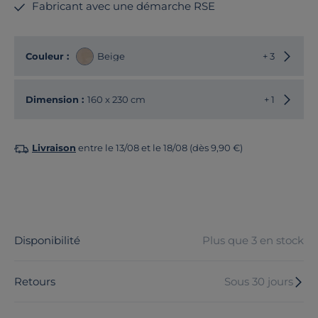
Fabricant avec une démarche RSE
Choisir
Couleur :
Beige
+ 3
Choisir
Dimension :
160 x 230 cm
+ 1
Livraison
entre le 13/08 et le 18/08 (dès 9,90 €)
Disponibilité
Plus que 3 en stock
Retours
Sous 30 jours