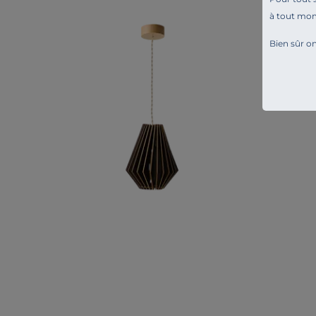
à tout mo
Bien sûr on