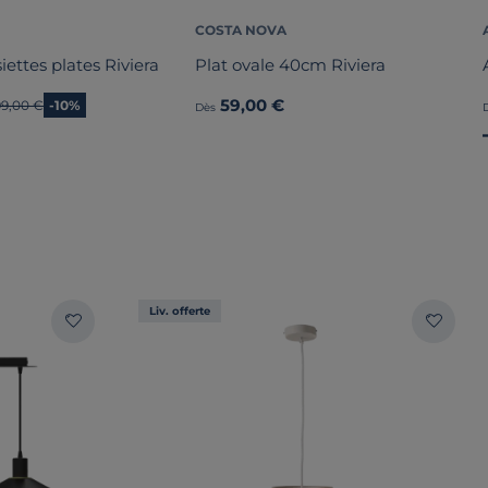
COSTA NOVA
iettes plates Riviera
Plat ovale 40cm Riviera
59,00 €
Ancien prix
99,00 €
-10%
Dès
Liv. offerte