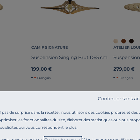
CAMIF SIGNATURE
ATELIER LOU
Suspension Singing Brut D65 cm
Suspensio
199,00 €
279,00 €
Français
Français
Continuer sans ac
pas de surprise dans la recette : nous utilisons des cookies propres et des
optimiser les fonctionnalités du site, élaborer des statistiques ou vous propo
 publicités qui vous correspondent le plus.
Référence : 100388653657
Laissez vous séduire par la suspension Ambre, aux cour
avoir, rendez-vous sur "
Gestion des cookies
". Vous pourrez y modifier vos 