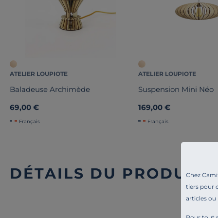
ATELIER LOUPIOTE
ATELIER LOUPIOTE
Baladeuse Archimède
Suspension Mini Néo
69,00 €
169,00 €
Français
Français
DÉTAILS DU PRODUIT
Chez Camif 
tiers pour 
articles ou
Pour tout s