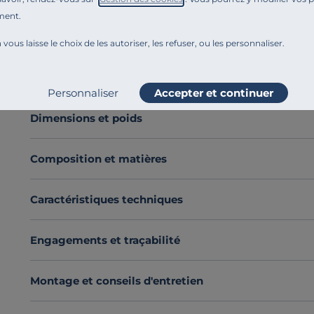
Cette suspension est à monter. Sans colle, ni outil, les
ment.
La lampe crée des jeux de lumières dès lors qu'elle est
 vous laisse le choix de les autoriser, les refuser, ou les personnaliser.
Découvrez toute notre sélection :
Suspensions
Voir plus
Personnaliser
Accepter et continuer
Dimensions et poids
Composition et matières
Caractéristiques techniques
Engagements et traçabilité
Montage et conseils d'entretien