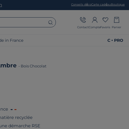
on
Conseils déco
Carte cadeau
Boutique
Contact
Compte
Favoris
Panier
e in France
C • PRO
Ambre
-
Bois Chocolat
ance
atière recyclée
 une démarche RSE