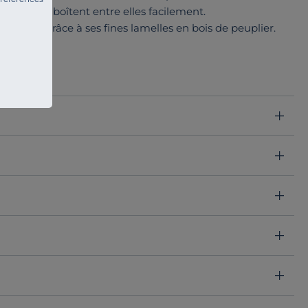
 pièces s'emboîtent entre elles facilement.
 allumée grâce à ses fines lamelles en bois de peuplier.