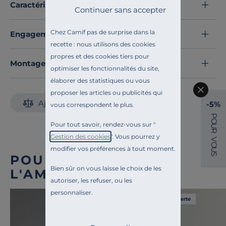
Renouvelez la fraîcheur boisée et vivifiante de votre
Caractéristiques techniques
Continuer sans accepter
intérieur avec cette recharge, pour encore plus de
douceur et de légèreté.
Chez Camif pas de surprise dans la
Engagements et traçabilité
Recharge Les Sentiers de la Pinède, pour une touche
recette : nous utilisons des cookies
de nature revitalisante, à savourer sans fin.
propres et des cookies tiers pour
Découvrez toute notre sélection :
Montage et conseils d'entretien
optimiser les fonctionnalités du site,
Vaporisateurs et diffuseurs
élaborer des statistiques ou vous
proposer les articles ou publicités qui
Ajouter au comparateur
-5%
vous correspondent le plus.
P
O
Pour tout savoir, rendez-vous sur "
U
R
Gestion des cookies
". Vous pourrez y
V
O
modifier vos préférences à tout moment.
U
S
POUR COMPLÉTER
Bien sûr on vous laisse le choix de les
L'AMBIANCE
autoriser, les refuser, ou les
personnaliser.
Liv. offerte