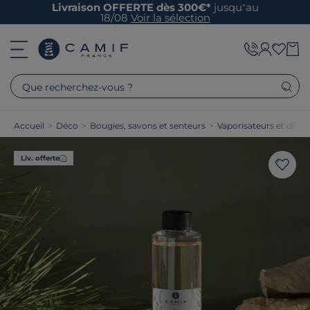
Livraison OFFERTE dès 300€*
jusqu’au
18/08
Voir la sélection
Que recherchez-vous ?
Accueil
>
Déco
>
Bougies, savons et senteurs
>
Vaporisateurs et diffu
Liv. offerte