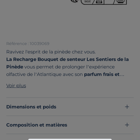
Référence : 10039069
Ravivez l'esprit de la pinède chez vous.
La Recharge Bouquet de senteur Les Sentiers de la
Pinède
vous permet de prolonger l’expérience
olfactive de l’Atlantique avec son
parfum frais et
boisé
, où se mêlent subtilement
la résine de pin, la
Voir plus
fraîcheur de l’eucalyptus et la chaleur de la
muscade
. Une fragrance qui rappelle une promenade
apaisante entre sable et pins, où l’air pur et tonique
Dimensions et poids
vous revitalise.
Cette recharge assure une diffusion durable, sans CMR
Composition et matières
ni phtalates, pour une ambiance proche de la nature,
comme si vous y étiez.