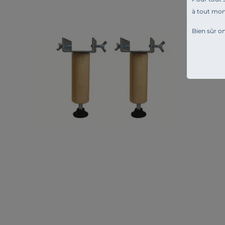
à tout mo
Bien sûr on