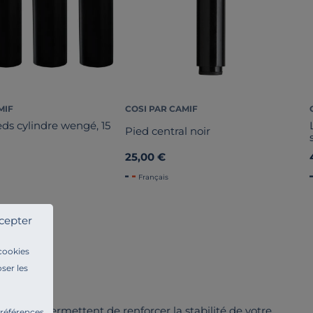
MIF
COSI PAR CAMIF
eds cylindre wengé, 15
Pied central noir
25,00 €
Français
cepter
 cookies
ser les
 largeur, permettent de renforcer la stabilité de votre
préférences