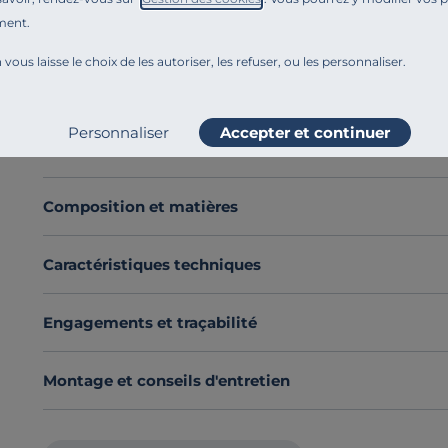
sommier.
ment.
Découvrez toute notre sélection :
Pieds de lits
 vous laisse le choix de les autoriser, les refuser, ou les personnaliser.
Voir plus
Personnaliser
Accepter et continuer
Dimensions et poids
Composition et matières
Caractéristiques techniques
Engagements et traçabilité
Montage et conseils d'entretien