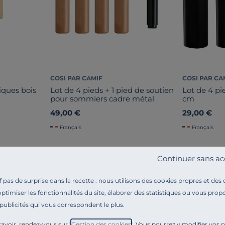
COSI PAR CAMIF
COSI PAR CA
iques bois
Lot de 4 pieds + 1 pied de soutien
Lot de 4 pi
pour sommiers cadre métal
cm
49,00 €
29,00 €
Français
Français
Continuer sans ac
pas de surprise dans la recette : nous utilisons des cookies propres et des
optimiser les fonctionnalités du site, élaborer des statistiques ou vous propo
 publicités qui vous correspondent le plus.
Référence : 03003375
Pieds réglables de liaison
, réglables en hauteur et en
avoir, rendez-vous sur "
Gestion des cookies
". Vous pourrez y modifier vos 