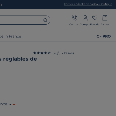
on
Conseils déco
Carte cadeau
Boutique
Contact
Compte
Favoris
Panier
e in France
C • PRO
3.8
/
5
-
12
avis
s réglables de
ance