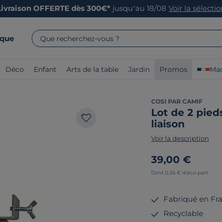
Livraison OFFERTE dès 300€*
jusqu’au 18/08
Voir la sélecti
rque
Que recherchez-vous ?
Déco
Enfant
Arts de la table
Jardin
Promos
Mad
COSI PAR CAMIF
Lot de 2 pied
liaison
Voir la description
39,00 €
Dont 0,36 € d'éco-part
Fabriqué en Fr
Recyclable