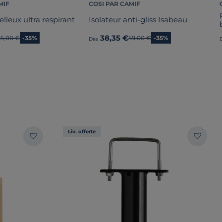
MIF
COSI PAR CAMIF
elleux ultra respirant
Isolateur anti-gliss Isabeau
38,35 €
Ancien prix
35,00 €
-35%
Ancien prix
59,00 €
-35%
Dès
Liv. offerte