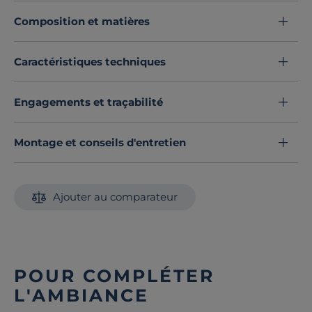
terrasse, ce banc ajoute une touche de charme et de
Composition et matières
fonctionnalité à votre espace extérieur.
Profitez de moments de détente tout en ayant tout ce
dont vous avez besoin à portée de main avec le banc
Caractéristiques techniques
Elmo.
Engagements et traçabilité
Découvrez toute notre sélection :
Bancs de jardin
Montage et conseils d'entretien
Ajouter au comparateur
POUR COMPLÉTER
L'AMBIANCE