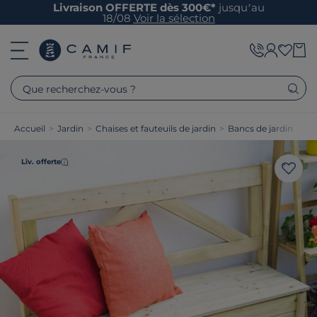
Livraison OFFERTE dès 300€*
jusqu’au
18/08
Voir la sélection
Que recherchez-vous ?
Accueil
>
Jardin
>
Chaises et fauteuils de jardin
>
Bancs de jardin
Liv. offerte