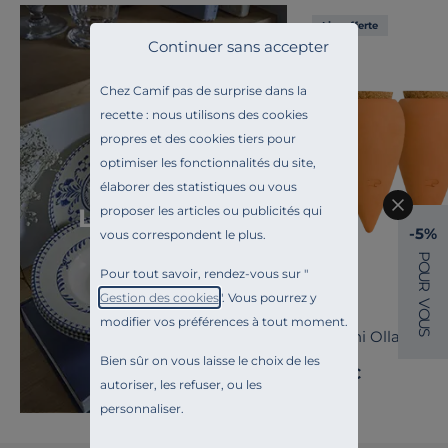
Liv. offerte
Continuer sans accepter
Chez Camif pas de surprise dans la
recette : nous utilisons des cookies
propres et des cookies tiers pour
optimiser les fonctionnalités du site,
élaborer des statistiques ou vous
Toute l'inspiration
La Rochelle
proposer les articles ou publicités qui
-5%
vous correspondent le plus.
P
O
Pour tout savoir, rendez-vous sur "
U
R
Gestion des cookies
". Vous pourrez y
PEPIN
V
O
modifier vos préférences à tout moment.
U
Trio Mini Olla - Les
S
Bien sûr on vous laisse le choix de les
39,90 €
autoriser, les refuser, ou les
personnaliser.