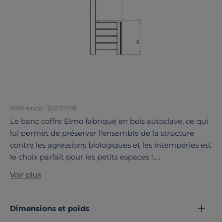
Référence : 10037091
Le banc coffre Elmo fabriqué en bois autoclave, ce qui
lui permet de préserver l'ensemble de la structure
contre les agressions biologiques et les intempéries est
le choix parfait pour les petits espaces !
Ce banc offre non seulement un endroit confortable
Voir plus
pour s'asseoir, mais également un espace de
rangement pratique grâce à son coffre intégré sous
l'assise.
Dimensions et poids
Que ce soit dans un jardin, sur un balcon ou une