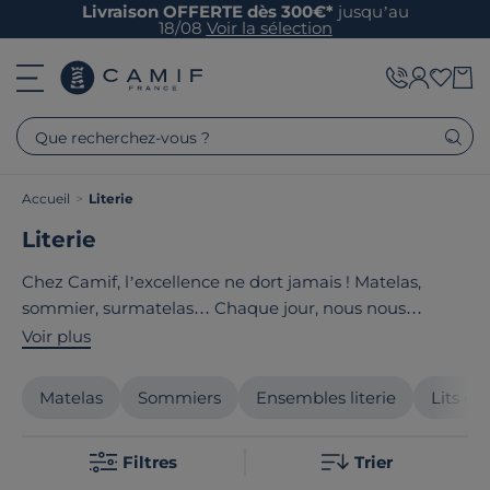
Livraison OFFERTE dès 300€*
jusqu’au
18/08
Voir la sélection
Que recherchez-vous ?
Accueil
>
Literie
Literie
Chez Camif, l’excellence ne dort jamais ! Matelas,
sommier, surmatelas… Chaque jour, nous nous
efforçons d’inventer une literie fabriquée en France et
Voir plus
en Europe toujours plus respectueuse de votre bien-
être, pour vous permettre de passer les meilleures
Matelas
Sommiers
Ensembles literie
Lits él
nuits possibles.
Filtres
Trier