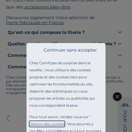
que des
accessoires bien-être
.
Découvrez également notre sélection de
literie fabriquée en France
.
Qu’est-ce qui compose la literie ?
Quelles sont les meilleures marques de literie ?
Continuer sans accepter
Comment rendre un lit plus confortable ?
Chez Camif pas de surprise dans la
Comment désinfecter sa literie ?
recette : nous utilisons des cookies
propres et des cookies tiers pour
Chez Camif, on innove en permanence. Notre équipe éditoriale a
par exemple généré cette page à l'aide d'une intelligence artificielle.
optimiser les fonctionnalités du site,
Des retours ? Nous sommes à l'écoute. Tout comme la
transparence, l'amélioration continue fait partie de nos
élaborer des statistiques ou vous
engagements.
proposer les articles ou publicités qui
-5%
vous correspondent le plus.
P
Paiement sécurisé
O
Pour tout savoir, rendez-vous sur "
U
R
Gestion des cookies
". Vous pourrez y
V
O
modifier vos préférences à tout moment.
U