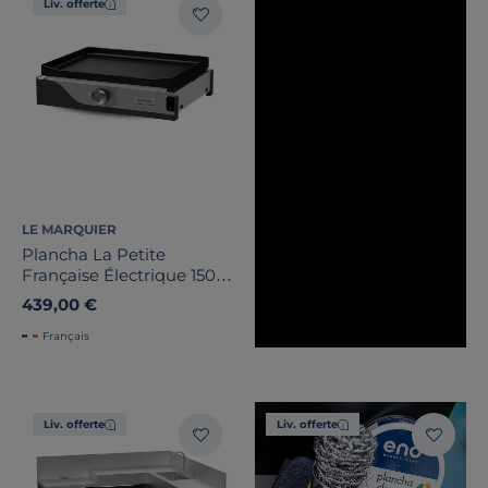
Liv. offerte
Pays de fabrication
LE MARQUIER
Plancha La Petite
Française Électrique 150
Duo Inox et Acier Noir
439,00 €
Français
Liv. offerte
Liv. offerte