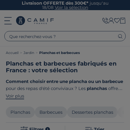
Livraison OFFERTE dès 300€*
jusqu’au
18/08
Voir la sélection
Que recherchez-vous ?
Accueil
>
Jardin
>
Planchas et barbecues
Planchas et barbecues fabriqués en
France : votre sélection
Comment choisir entre une plancha ou un barbecue
pour des repas d'été conviviaux ? Les
planchas
offrent
une cuisson goûteuse et maîtrisée, tandis que les
Voir plus
barbecues
apportent cette saveur fumée
incomparable. Pour des grillades réussies, optez pour
Planchas
Barbecues
Dessertes planchas
Ens
nos appareils haut de gamme qui allient performance
et qualité. Le point commun de nos produits ? Ils sont
Filtres
Trier
1