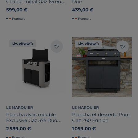
Chariot Initial Gaz 65 en
Duo
Acier Noir et Inox
599,00 €
439,00 €
Français
Français
Liv. offerte
Liv. offerte
LE MARQUIER
LE MARQUIER
Plancha avec meuble
Plancha et desserte Pure
Exclusive Gaz 375 Duo
Gaz 260 Edition
Edition meuble et
2 589,00 €
1 059,00 €
couvercle
Français
Français