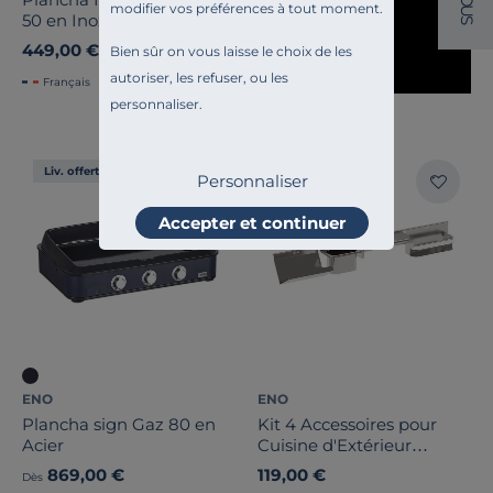
O
modifier vos préférences à tout moment.
U
50 en Inox
S
449,00 €
Bien sûr on vous laisse le choix de les
autoriser, les refuser, ou les
Français
personnaliser.
Liv. offerte
Liv. offerte
Personnaliser
Accepter et continuer
ENO
ENO
Plancha sign Gaz 80 en
Kit 4 Accessoires pour
Acier
Cuisine d'Extérieur
Modulo en Inox
869,00 €
119,00 €
Dès