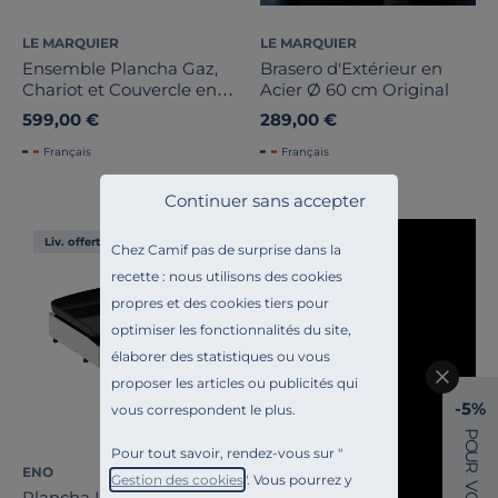
LE MARQUIER
LE MARQUIER
Ensemble Plancha Gaz,
Brasero d'Extérieur en
Chariot et Couvercle en
Acier Ø 60 cm Original
Acier et Inox Original
599,00 €
289,00 €
Français
Français
Continuer sans accepter
Liv. offerte
Chez Camif pas de surprise dans la
recette : nous utilisons des cookies
propres et des cookies tiers pour
optimiser les fonctionnalités du site,
élaborer des statistiques ou vous
proposer les articles ou publicités qui
-5%
vous correspondent le plus.
P
O
Pour tout savoir, rendez-vous sur "
U
R
ENO
Gestion des cookies
". Vous pourrez y
V
Plancha Initial Électrique