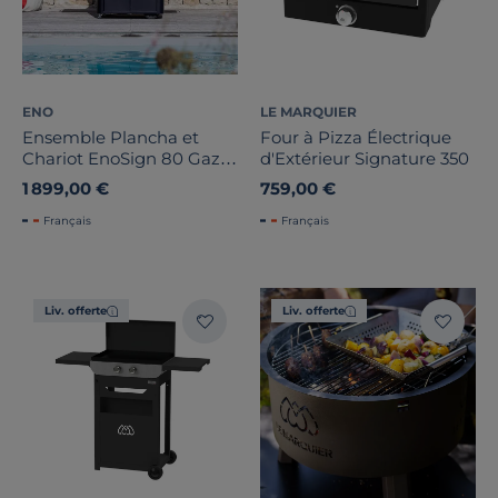
ENO
LE MARQUIER
Ensemble Plancha et
Four à Pizza Électrique
Chariot EnoSign 80 Gaz -
d'Extérieur Signature 350
Bleu Navy
1 899,00 €
759,00 €
Français
Français
Liv. offerte
Liv. offerte