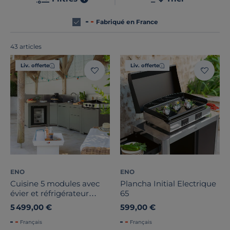
tous
fabriqués en France ou en Europe
!
Fabriqué en France
43 articles
Liv. offerte
Liv. offerte
ENO
ENO
Cuisine 5 modules avec
Plancha Initial Electrique
évier et réfrigérateur
65
Comfort Sauge
5 499,00 €
599,00 €
Français
Français