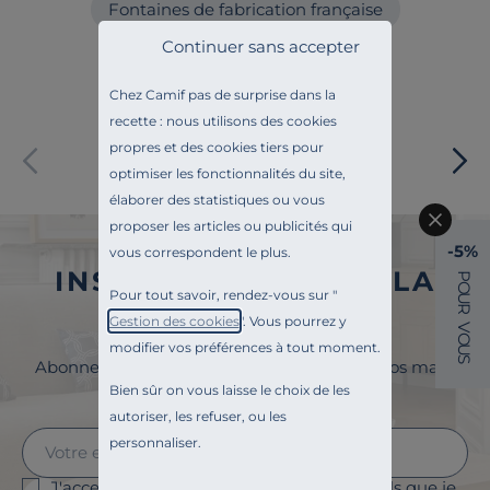
Fontaines de fabrication française
Continuer sans accepter
Jardin de fabrication française
Chez Camif pas de surprise dans la
recette : nous utilisons des cookies
propres et des cookies tiers pour
Paiement sécurisé
optimiser les fonctionnalités du site,
élaborer des statistiques ou vous
proposer les articles ou publicités qui
-5%
vous correspondent le plus.
INSCRIVEZ-VOUS À LA
P
O
Pour tout savoir, rendez-vous sur "
U
NEWSLETTER
R
Gestion des cookies
". Vous pourrez y
V
O
modifier vos préférences à tout moment.
U
S
Abonnez-vous à la newsletter et surveillez vos mails
pour profiter de 5% de remise !
Bien sûr on vous laisse le choix de les
autoriser, les refuser, ou les
personnaliser.
J'accepte le suivi des ouvertures des emails que je