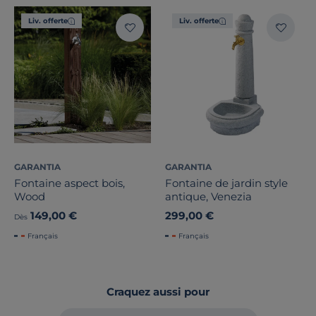
Liv. offerte
Liv. offerte
Largeur
Hauteur
Profondeur
Marque
GARANTIA
GARANTIA
Fontaine aspect bois,
Fontaine de jardin style
Traitement
Wood
antique, Venezia
149,00 €
299,00 €
Dès
Stock
Français
Français
Pays de fabrication
Craquez aussi pour