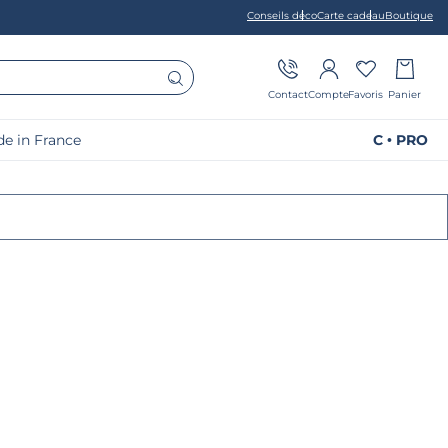
Conseils déco
Carte cadeau
Boutique
Contact
Compte
Favoris
Panier
e in France
C • PRO